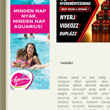
Szófelhő
abban
abból
ad
add
addig
ahol
akar
ahogyan
ajándék
akartam
akiket
akiknek
akinek
amelyet
amennyit
amig
amik
annak
angyal
angyalok
annyi
attól
asszony
at
azokat
az
bará
barátod
barátok
barátom
bennem
bennünk
bennünket
b