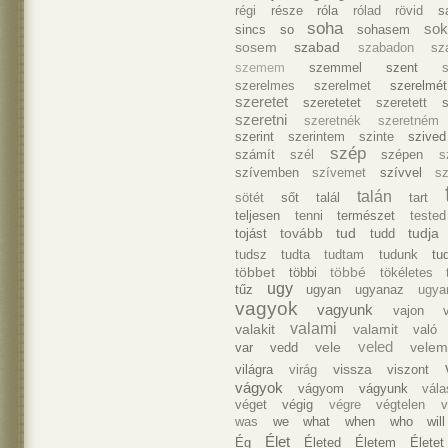
régi
része
róla
rólad
rövid
s
soha
sok
sincs
so
sohasem
sosem
szabad
szabadon
sz
szemem
szemmel
szent
szerelmes
szerelmet
szerelmét
szeretet
szeretetet
szeretett
szeretni
szeretnék
szeretném
szerint
szerintem
szinte
szived
szép
számít
szél
szépen
s
szívemben
szívemet
szívvel
s
talán
sötét
sőt
talál
tart
teljesen
tenni
természet
tested
tovább
tud
tudja
tojást
tudd
tudsz
tudta
tudtam
tudunk
tu
többet
többé
többi
tökéletes
ugy
tűz
ugyan
ugyanaz
ugya
vagyok
vagyunk
vajon
valami
valakit
valamit
való
veled
vele
vele
var
vedd
vissza
világra
virág
viszont
vágyok
vágyom
vágyunk
vála
véget
végig
végre
végtelen
v
was
we
what
when
who
will
Élet
Ég
Életed
Életem
Életet