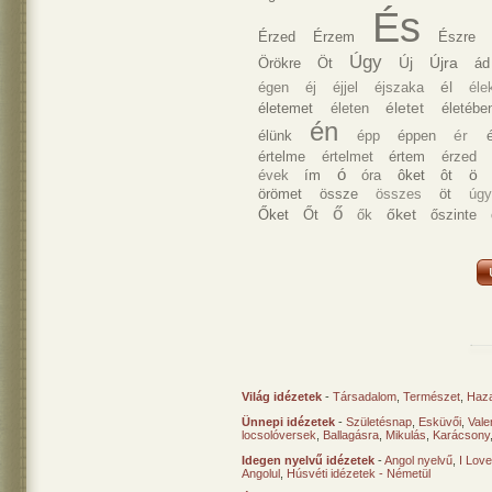
És
Érzed
Érzem
Észre
Úgy
Új
Újra
Örökre
Öt
ád
él
égen
éj
éjjel
éjszaka
éle
életet
életemet
életen
életébe
én
ér
élünk
épp
éppen
értelme
értelmet
értem
érzed
ó
ö
évek
ím
óra
ôket
ôt
örömet
össze
összes
öt
úgy
ő
őket
Őket
Őt
ők
őszinte
Világ idézetek
-
Társadalom
,
Természet
,
Haz
Ünnepi idézetek
-
Születésnap
,
Esküvői
,
Vale
locsolóversek
,
Ballagásra
,
Mikulás
,
Karácsony
Idegen nyelvű idézetek
-
Angol nyelvű
,
I Lov
Angolul
,
Húsvéti idézetek - Németül