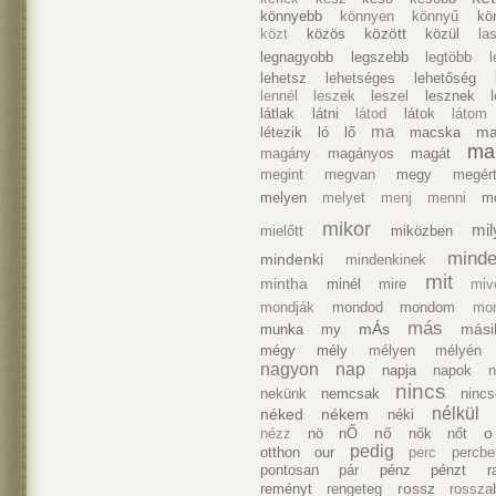
könnyebb
könnyen
könnyű
kör
között
közt
közös
közül
la
legnagyobb
legszebb
legtöbb
lehetsz
lehetséges
lehetőség
l
lennél
leszek
leszel
lesznek
látlak
látni
látod
látok
látom
ma
ma
létezik
ló
lő
macska
ma
magány
magányos
magát
megint
megvan
megy
megért
melyen
melyet
menj
menni
m
mikor
mil
mielőtt
miközben
minde
mindenki
mindenkinek
mit
mintha
minél
mire
miv
mondják
mondod
mondom
mo
más
mÁs
mási
munka
my
mégy
mély
mélyen
mélyén
nagyon
nap
napja
napok
n
nincs
nekünk
nemcsak
ninc
nélkül
néked
nékem
néki
nő
o
nézz
nö
nŐ
nők
nőt
pedig
otthon
our
perc
percbe
pontosan
pár
pénz
pénzt
r
rossz
reményt
rengeteg
rossza