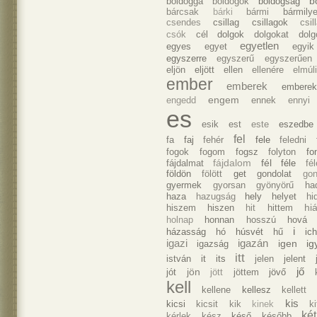
b
boldoggá
boldogok
boldogsag
bárcsak
bárki
bármi
bármily
csendes
csillag
csillagok
csil
csók
cél
dolgok
dolgokat
dolg
egyetlen
egyes
egyet
egyik
egyszerre
egyszerű
egyszerűen
eljön
eljött
ellen
ellenére
elmúl
ember
emberek
emberek
engem
engedd
ennek
ennyi
es
esik
est
este
eszedbe
fel
fa
faj
fehér
fele
feledni
fogok
fogom
fogsz
folyton
fo
fájdalom
fél
fájdalmat
féle
fé
földön
fölött
get
gondolat
gon
gyermek
gyorsan
gyönyörű
ha
haza
hazugság
hely
helyet
hi
hi
hiszem
hiszen
hit
hittem
holnap
honnan
hosszú
hová
i
házasság
hó
húsvét
hű
ich
igazi
igazán
igen
ig
igazság
itt
istván
it
its
jelen
jelent
jő
jön
jót
jött
jöttem
jövő
kell
kellene
kellesz
kellett
kis
kicsi
kicsit
kik
kinek
ki
két
kérlek
kész
késő
később