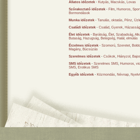
Állatos idézetek
-
Kutyás
,
Macskás
,
Lovas
Szórakoztató idézetek
-
Film
,
Humoros
,
Spor
Bormondások
Munka idézetek
-
Tanulás, oktatás
,
Pénz
,
Üzle
Családi idézetek
-
Család
,
Gyerek
,
Házasság
Élet idézetek
-
Barátság
,
Élet
,
Szabadság
,
Al
Butaság
,
Hazugság
,
Betegség
,
Halál, elmúlás
Érzelmes idézetek
-
Szomorú
,
Szeretet
,
Bold
Magány
,
Búcsúzás
Szerelmes idézetek
-
Csókok
,
Hiányzol
,
Bajo
SMS idézetek
-
Szerelmes SMS
,
Humoros, vi
SMS
,
Erotikus SMS
Egyéb idézetek
-
Közmondás
,
Névnap
,
Nyelv