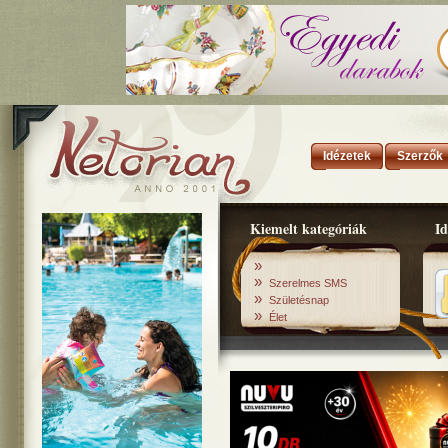
Idézetek
Szerzők
Kiemelt kategóriák
Id
»
»
Szerelmes SMS
»
Születésnap
»
Élet