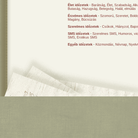
Élet idézetek
-
Barátság
,
Élet
,
Szabadság
,
Al
Butaság
,
Hazugság
,
Betegség
,
Halál, elmúlás
Érzelmes idézetek
-
Szomorú
,
Szeretet
,
Bold
Magány
,
Búcsúzás
Szerelmes idézetek
-
Csókok
,
Hiányzol
,
Bajo
SMS idézetek
-
Szerelmes SMS
,
Humoros, vi
SMS
,
Erotikus SMS
Egyéb idézetek
-
Közmondás
,
Névnap
,
Nyelv