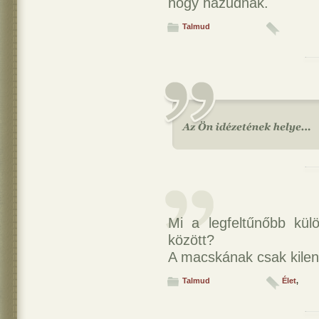
hogy hazudnak.
Talmud
Mi a legfeltűnőbb kü
között?
A macskának csak kilen
Talmud
Élet
,