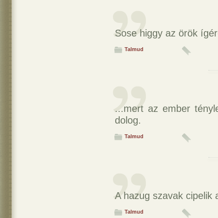
Sose higgy az örök ígére
Talmud
...mert az ember tényl
dolog.
Talmud
A hazug szavak cipelik 
Talmud