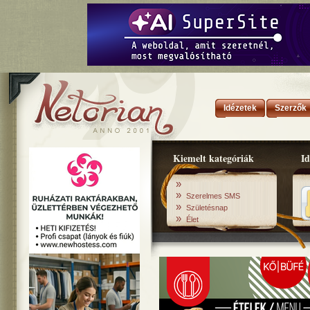
Idézetek
Szerzők
Kiemelt kategóriák
Id
»
»
Szerelmes SMS
»
Születésnap
»
Élet