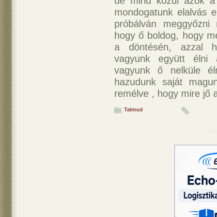
de mind közül azok a
mondogatunk elalvás el
próbálván meggyőzni 
hogy ő boldog, hogy me
a döntésén, azzal h
vagyunk együtt élni
vagyunk ő nelküle él
hazudunk saját magun
remélve , hogy mire jő a
Talmud