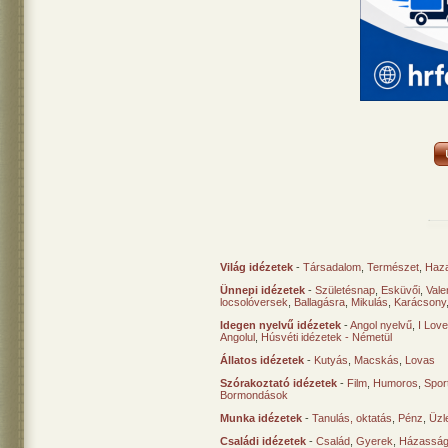
Világ idézetek
-
Társadalom
,
Természet
,
Haz
Ünnepi idézetek
-
Születésnap
,
Esküvői
,
Vale
locsolóversek
,
Ballagásra
,
Mikulás
,
Karácsony
Idegen nyelvű idézetek
-
Angol nyelvű
,
I Lov
Angolul
,
Húsvéti idézetek - Németül
Állatos idézetek
-
Kutyás
,
Macskás
,
Lovas
Szórakoztató idézetek
-
Film
,
Humoros
,
Spor
Bormondások
Munka idézetek
-
Tanulás, oktatás
,
Pénz
,
Üzle
Családi idézetek
-
Család
,
Gyerek
,
Házasság