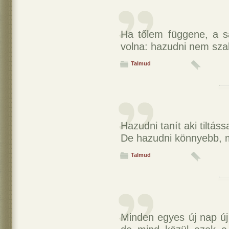
Ha tőlem függene, a s
volna: hazudni nem sza
Talmud
Hazudni tanít aki tiltáss
De hazudni könnyebb, mi
Talmud
Minden egyes új nap ú