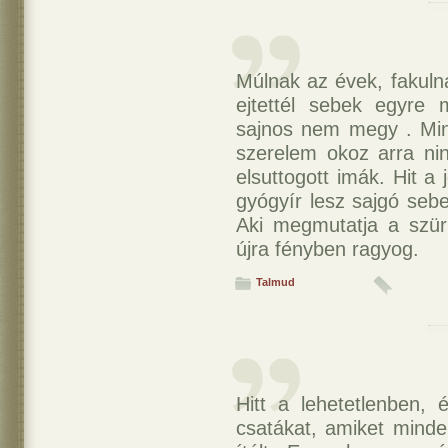
Múlnak az évek, fakuln
ejtettél sebek egyre 
sajnos nem megy . Min
szerelem okoz arra ni
elsuttogott imák. Hit a
gyógyír lesz sajgó sebei
Aki megmutatja a szürk
újra fényben ragyog.
Talmud
Hitt a lehetetlenben,
csatákat, amiket minde