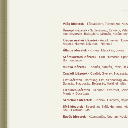
Világ idézetek
-
Társadalom
,
Természet
,
Haz
Ünnepi idézetek
-
Születésnap
,
Esküvői
,
Vale
locsolóversek
,
Ballagásra
,
Mikulás
,
Karácsony
Idegen nyelvű idézetek
-
Angol nyelvű
,
I Lov
Angolul
,
Húsvéti idézetek - Németül
Állatos idézetek
-
Kutyás
,
Macskás
,
Lovas
Szórakoztató idézetek
-
Film
,
Humoros
,
Spor
Bormondások
Munka idézetek
-
Tanulás, oktatás
,
Pénz
,
Üzle
Családi idézetek
-
Család
,
Gyerek
,
Házasság
Élet idézetek
-
Barátság
,
Élet
,
Szabadság
,
Al
Butaság
,
Hazugság
,
Betegség
,
Halál, elmúlás
Érzelmes idézetek
-
Szomorú
,
Szeretet
,
Bold
Magány
,
Búcsúzás
Szerelmes idézetek
-
Csókok
,
Hiányzol
,
Bajo
SMS idézetek
-
Szerelmes SMS
,
Humoros, vi
SMS
,
Erotikus SMS
Egyéb idézetek
-
Közmondás
,
Névnap
,
Nyelv