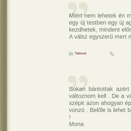
Miért nem lehetek én 
egy új testben egy új a
kezdhetek, mindent előrö
A válsz egyszerű mert m
Talmud
Sokan bántottak azér
változnom kell . De a 
szépit azon ahogyan épp
vonzó . Belőle is lehe
!
Mona