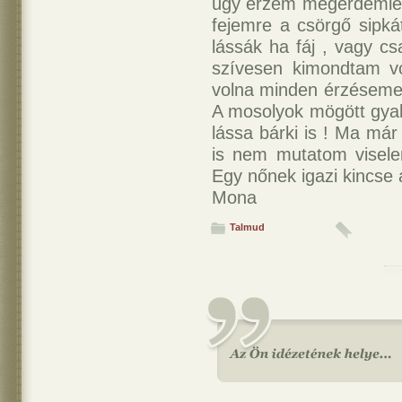
úgy érzem megérdemlem
fejemre a csörgő sipká
lássák ha fáj , vagy cs
szívesen kimondtam v
volna minden érzésemet
A mosolyok mögött gy
lássa bárki is ! Ma már
is nem mutatom visele
Egy nőnek igazi kincse a
Mona
Talmud