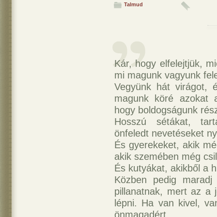
Talmud
Kár, hogy elfelejtjük, mi
mi magunk vagyunk fele
Vegyünk hát virágot, é
magunk köré azokat ak
hogy boldogságunk rész
Hosszú sétákat, tart
önfeledt nevetéseket ny
És gyerekeket, akik még
akik szemében még csill
És kutyákat, akikből a 
Közben pedig maradj
pillanatnak, mert az a 
lépni. Ha van kivel, va
önmagadért.