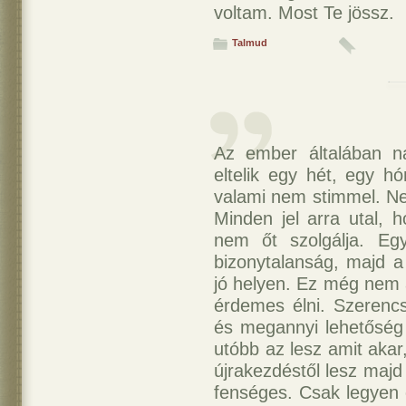
voltam. Most Te jössz.
Talmud
Az ember általában n
eltelik egy hét, egy h
valami nem stimmel. Ne
Minden jel arra utal, 
nem őt szolgálja. Eg
bizonytalanság, majd a
jó helyen. Ez még nem a
érdemes élni. Szerencs
és megannyi lehetőség 
utóbb az lesz amit akar,
újrakezdéstől lesz majd
fenséges. Csak legyen c