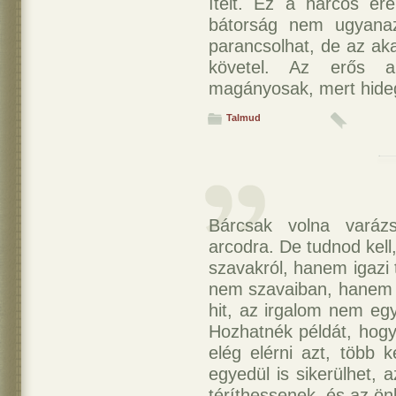
ítélt. Ez a harcos er
bátorság nem ugyanaz
parancsolhat, de az ak
követel. Az erős a
magányosak, mert hide
Talmud
Bárcsak volna varázs
arcodra. De tudnod kell
szavakról, hanem igazi 
nem szavaiban, hanem 
hit, az irgalom nem eg
Hozhatnék példát, hogy
elég elérni azt, több k
egyedül is sikerülhet, 
téríthessenek, és az ön