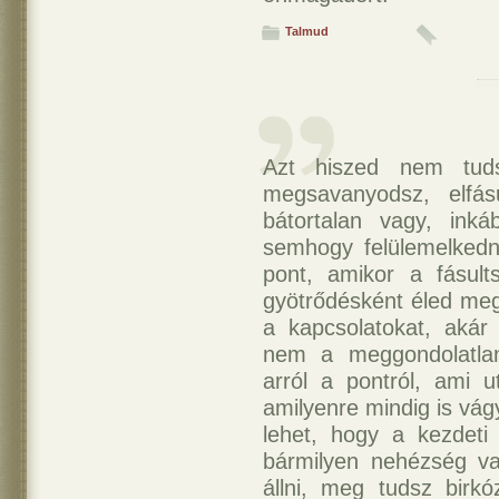
Talmud
Azt hiszed nem tuds
megsavanyodsz, elfás
bátortalan vagy, ink
semhogy felülemelkedn
pont, amikor a fásults
gyötrődésként éled meg 
a kapcsolatokat, akár 
nem a meggondolatlan
arról a pontról, ami u
amilyenre mindig is vág
lehet, hogy a kezdeti
bármilyen nehézség va
állni, meg tudsz birk