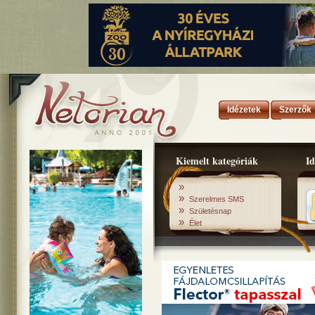
Idézetek
Szerzők
Kiemelt kategóriák
Id
»
»
Szerelmes SMS
»
Születésnap
»
Élet