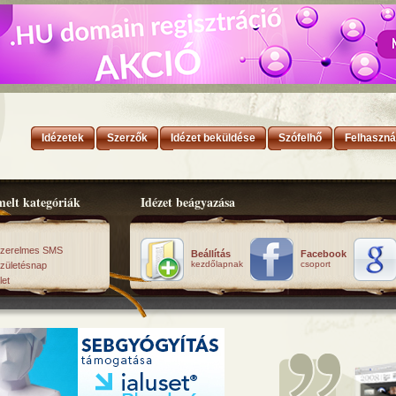
Idézetek
Szerzők
Idézet beküldése
Szófelhő
Felhaszná
elt kategóriák
Idézet beágyazása
zerelmes SMS
Beállítás
Facebook
kezdőlapnak
csoport
zületésnap
let