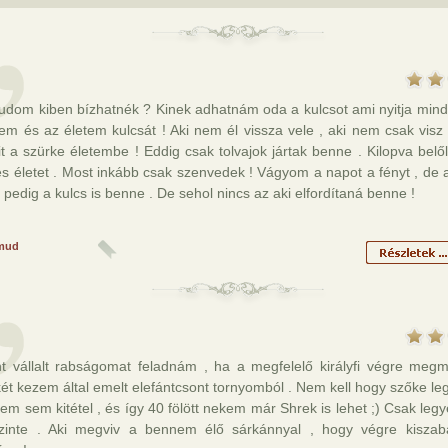
udom kiben bízhatnék ? Kinek adhatnám oda a kulcsot ami nyitja min
em és az életem kulcsát ! Aki nem él vissza vele , aki nem csak visz
t a szürke életembe ! Eddig csak tolvajok jártak benne . Kilopva bel
és életet . Most inkább csak szenvedek ! Vágyom a napot a fényt , de
pedig a kulcs is benne . De sehol nincs az aki elfordítaná benne !
mud
t vállalt rabságomat feladnám , ha a megfelelő királyfi végre meg
két kezem által emelt elefántcsont tornyomból . Nem kell hogy szőke le
em sem kitétel , és így 40 fölött nekem már Shrek is lehet ;) Csak legy
zinte . Aki megviv a bennem élő sárkánnyal , hogy végre kiszab