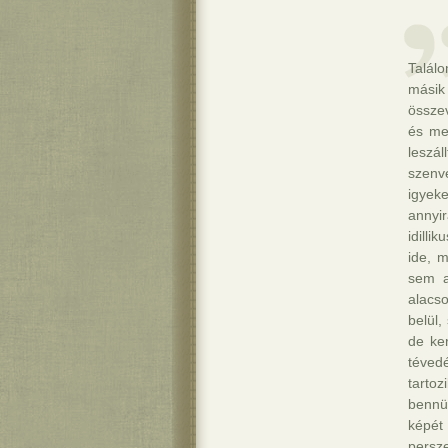
Talál
másik
össze
és me
leszá
szenv
igyek
annyi
idilli
ide, 
sem a
alacs
belül,
de ke
tévedé
tarto
bennü
képét
persz