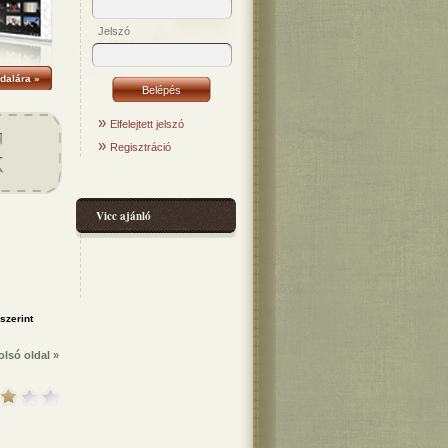
Jelszó
dalára »
»
Elfelejtett jelszó
»
Regisztráció
Vicc ajánló
olsó oldal »