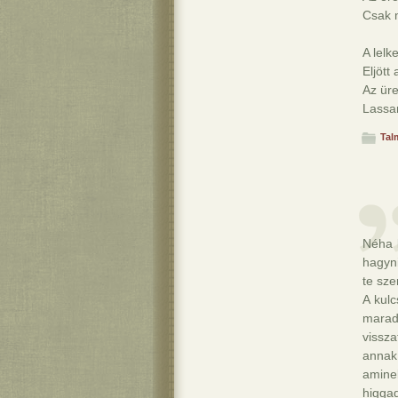
Csak m
A lelk
Eljött
Az üre
Lassa
Tal
Néha k
hagyni
te sze
A kul
marad
vissza
annak 
amine
higga