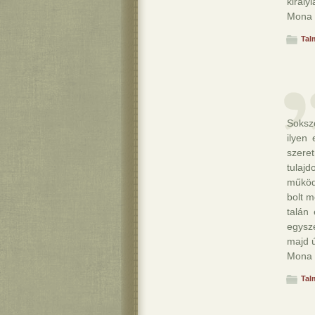
királyl
Mona
Tal
Sokszo
ilyen
szeret
tulaj
működi
bolt m
talán
egysz
majd ú
Mona
Tal