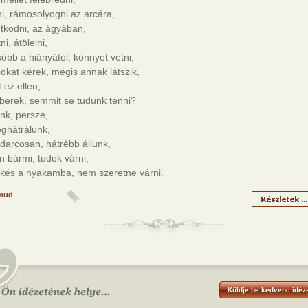
ni, rámosolyogni az arcára,
tkodni, az ágyában,
ni, átölelni,
őbb a hiányától, könnyet vetni,
kat kérek, mégis annak látszik,
 ez ellen,
berek, semmit se tudunk tenni?
nk, persze,
ghátrálunk,
darcosan, hátrébb állunk,
 bármi, tudok várni,
 kés a nyakamba, nem szeretne várni.
mud
Küldje be kedvenc idéze