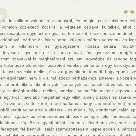
omra leszálltam valahol a villamosról, és megint csak találomra fel
 vonalon közlekedő kocsira; a végtelen ostravai kültelkek, ahol c
visszaságban egymást éri gyár és természet, mező és szemétdomb,
ddőhányó, bérház és falusi porta, különös módon vonzottak és izgat
lltam a villamosról, és gyalogszerrel hosszú sétára indultam
edélyesen figyeltem ezt a furcsa tájat, és igyekeztem megérten
eztem szavakkal is meghatározni azt, ami egységbe és rendbe fog
ra különböző elemekből összetett vidéket; elmentem egy borostyánna
kus falusi házacska mellett, és az a gondolatom támadt, hogy éppen ezér
mert egyáltalán nem illik a málladozó bérházakhoz amelyek a közelébe
 hátteret alkotó aknatornyok, kémények és kohók körvonalaihoz;
ony szükségbarakkok mellett, amelyek valamiféle telepet képeztek 
 s egy kicsit távolabb megláttam egy villát, amely piszkos és szürke v
rt és vasrács vette körül; a kert sarkában nagy szomorúfűz nőtt, ame
sből került volna erre a vidékre - és mégis, így gondoltam, talán é
zik ide. Izgattak az ellentmondásnak ezek az apró jelei, nemcsak az
k láttam a táj közös együtthatóját, hanem elsősorban azért, mert saj
 fedeztem fel bennük, saját száműzöttségem képét ebben a városb
e: mihelyt beleillesztettem saját sorsomat az egész város objektív 