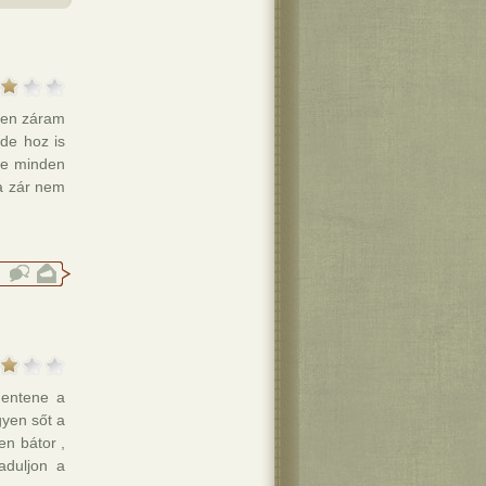
den záram
 de hoz is
őle minden
 a zár nem
mentene a
gyen sőt a
en bátor ,
aduljon a