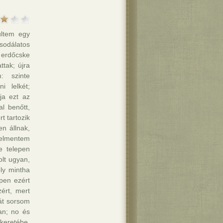
ültem egy
sodálatos
 erdőcske
tak; újra
: szinte
i lelkét;
ja ezt az
l benőtt,
t tartozik
n állnak,
 elmentem
e telepen
olt ugyan,
ly mintha
ppen ezért
ért, mert
át sorsom
an; no és
keretébe,