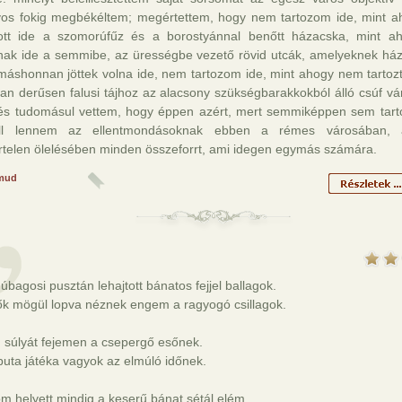
yos fokig megbékéltem; megértettem, hogy nem tartozom ide, mint 
zott ide a szomorúfűz és a borostyánnal benőtt házacska, mint 
znak ide a semmibe, az ürességbe vezető rövid utcák, amelyeknek ház
máshonnan jöttek volna ide, nem tartozom ide, mint ahogy nem tartoz
an derűsen falusi tájhoz az alacsony szükségbarakkokból álló csúf v
és tudomásul vettem, hogy éppen azért, mert semmiképpen sem tart
ell lennem az ellentmondásoknak ebben a rémes városában, 
rtelen ölelésében minden összeforrt, ami idegen egymás számára.
mud
úbagosi pusztán lehajtott bánatos fejjel ballagok.
ők mögül lopva néznek engem a ragyogó csillagok.
 súlyát fejemen a csepergő esőnek.
uta játéka vagyok az elmúló időnek.
m helyett mindig a keserű bánat sétál elém.