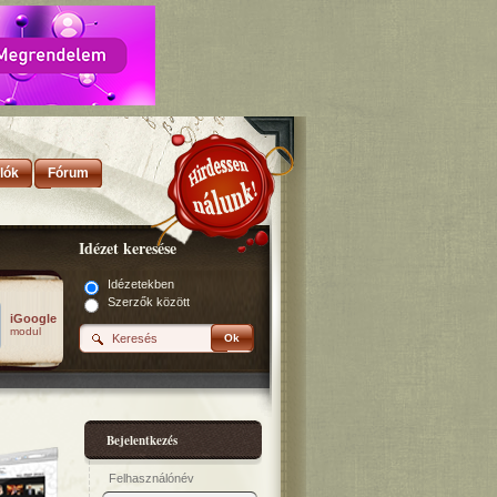
lók
Fórum
Idézet keresése
Idézetekben
Szerzők között
iGoogle
modul
Ok
Bejelentkezés
Felhasználónév