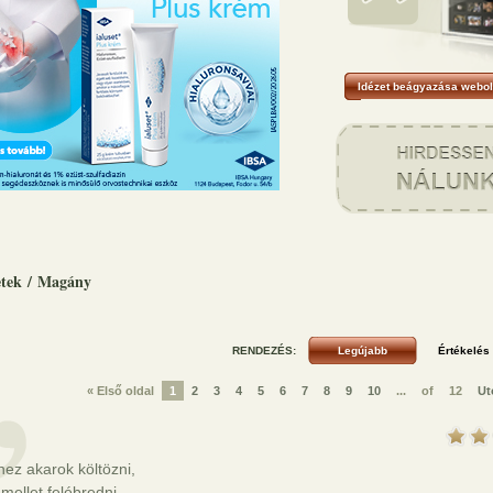
Idézet beágyazása webol
etek
/
Magány
RENDEZÉS:
« Első oldal
1
2
3
4
5
6
7
8
9
10
...
of
12
Ut
hez akarok költözni,
 mellet felébredni,