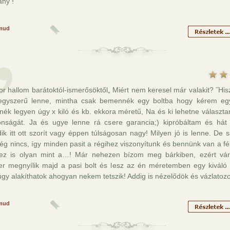
ány !
mud
r hallom barátoktól-ismerősöktől„ Miért nem keresel már valakit? ˝Hi
 egyszerű lenne, mintha csak bemennék egy boltba hogy kérem egy
nék legyen úgy x kiló és kb. ekkora méretű, Na és ki lehetne választ
donságát. Ja és ugye lenne rá csere garancia;) kipróbáltam és há
k itt ott szorít vagy éppen túlságosan nagy! Milyen jó is lenne. De s
ég nincs, így minden pasit a régihez viszonyítunk és bennünk van a fé
 ez is olyan mint a…! Már nehezen bízom meg bárkiben, ezért vár
er megnyílik majd a pasi bolt és lesz az én méretemben egy kiváló 
gy alakíthatok ahogyan nekem tetszik! Addig is nézelődök és vázlatozo
mud