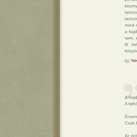
bizon
tarto
tarto
mind 
a hajd
sem, 
itt k
könyö
Tal
A Hajd
A felh
Érzem
Csak b
Az örö