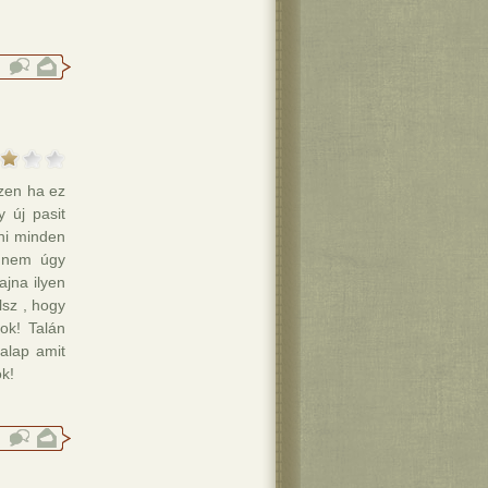
szen ha ez
 új pasit
ani minden
t nem úgy
ajna ilyen
lsz , hogy
ok! Talán
alap amit
k!