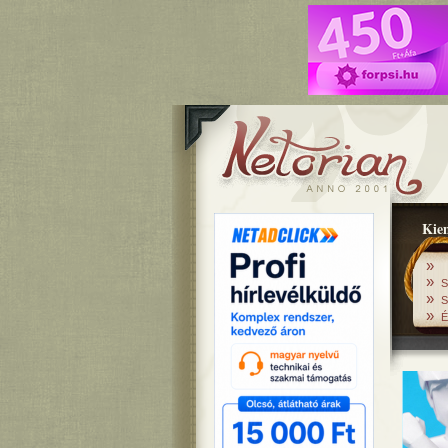
Kiem
»
»
S
»
S
»
É