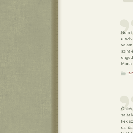
Nem t
a szív
valami
színt 
enged 
Mona
Tal
Önkén
saját 
kék sz
és ős