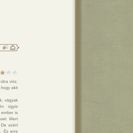
útra visz,
 hogy akit
k, vágyak
én úgyis
z ember is
ssel. Mert
 De azért
. És erre