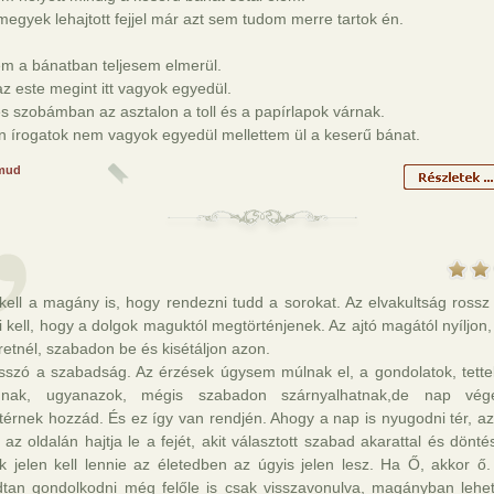
egyek lehajtott fejjel már azt sem tudom merre tartok én.
em a bánatban teljesem elmerül.
 az este megint itt vagyok egyedül.
s szobámban az asztalon a toll és a papírlapok várnak.
n írogatok nem vagyok egyedül mellettem ül a keserű bánat.
mud
ell a magány is, hogy rendezni tudd a sorokat. Az elvakultság rossz 
 kell, hogy a dolgok maguktól megtörténjenek. Az ajtó magától nyíljon,
retnél, szabadon be és kisétáljon azon.
csszó a szabadság. Az érzések úgysem múlnak el, a gondolatok, tette
nak, ugyanazok, mégis szabadon szárnyalhatnak,de nap vég
térnek hozzád. És ez így van rendjén. Ahogy a nap is nyugodni tér, a
az oldalán hajtja le a fejét, akit választott szabad akarattal és dönté
k jelen kell lennie az életedben az úgyis jelen lesz. Ha Ő, akkor ő.
dtan gondolkodni még felőle is csak visszavonulva, magányban lehet