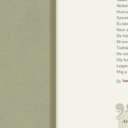
Átölel
Huncu
Szeret
És kés
Nem so
De hát
Mi em
Tudná
De me
Oly ku
Legyen
Míg a
Tal