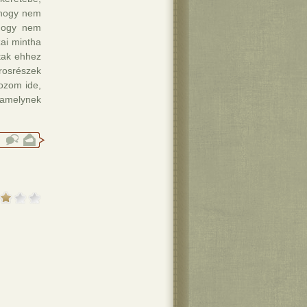
ahogy nem
ahogy nem
ai mintha
tak ehhez
árosrészek
ozom ide,
amelynek