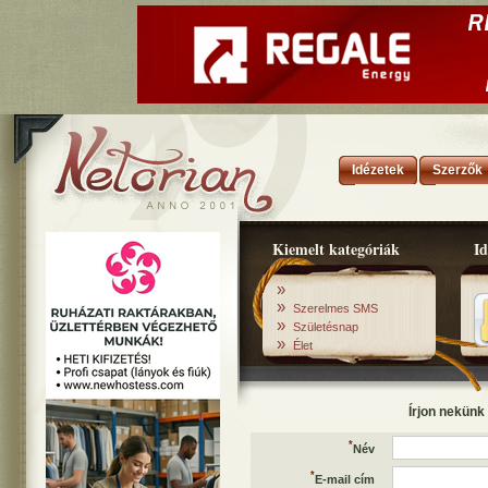
Idézetek
Szerzők
Kiemelt kategóriák
Id
»
»
Szerelmes SMS
»
Születésnap
»
Élet
Írjon nekünk
*
Név
*
E-mail cím