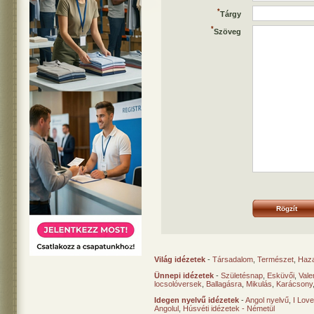
*
Tárgy
*
Szöveg
Rögzít
Világ idézetek
-
Társadalom
,
Természet
,
Haz
Ünnepi idézetek
-
Születésnap
,
Esküvői
,
Vale
locsolóversek
,
Ballagásra
,
Mikulás
,
Karácsony
Idegen nyelvű idézetek
-
Angol nyelvű
,
I Lov
Angolul
,
Húsvéti idézetek - Németül