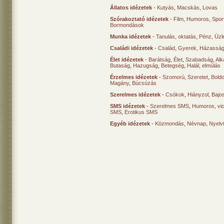
Állatos idézetek
-
Kutyás
,
Macskás
,
Lovas
Szórakoztató idézetek
-
Film
,
Humoros
,
Spor
Bormondások
Munka idézetek
-
Tanulás, oktatás
,
Pénz
,
Üzle
Családi idézetek
-
Család
,
Gyerek
,
Házasság
Élet idézetek
-
Barátság
,
Élet
,
Szabadság
,
Al
Butaság
,
Hazugság
,
Betegség
,
Halál, elmúlás
Érzelmes idézetek
-
Szomorú
,
Szeretet
,
Bold
Magány
,
Búcsúzás
Szerelmes idézetek
-
Csókok
,
Hiányzol
,
Bajo
SMS idézetek
-
Szerelmes SMS
,
Humoros, vi
SMS
,
Erotikus SMS
Egyéb idézetek
-
Közmondás
,
Névnap
,
Nyelv