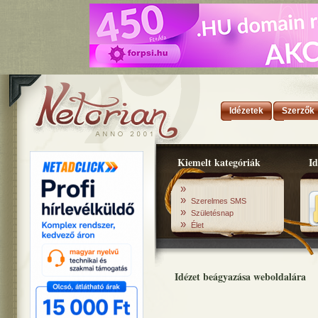
Idézetek
Szerzők
Kiemelt kategóriák
Id
»
»
Szerelmes SMS
»
Születésnap
»
Élet
Idézet beágyazása weboldalára