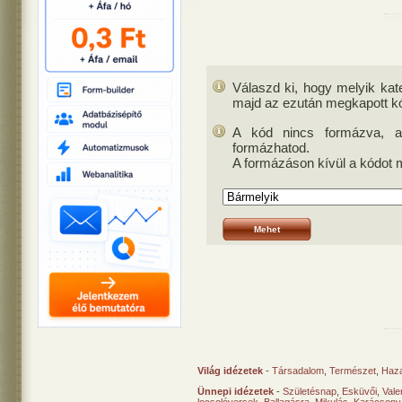
Válaszd ki, hogy melyik kate
majd az ezután megkapott kód
A kód nincs formázva, a
formázhatod.
A formázáson kívül a kódot 
Világ idézetek
-
Társadalom
,
Természet
,
Haz
Ünnepi idézetek
-
Születésnap
,
Esküvői
,
Vale