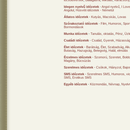
locsolóversek
,
Ballagásra
,
Mikulás
,
Karácsony
Idegen nyelvű idézetek
-
Angol nyelvű
,
I Lov
Angolul
,
Húsvéti idézetek - Németül
Állatos idézetek
-
Kutyás
,
Macskás
,
Lovas
Szórakoztató idézetek
-
Film
,
Humoros
,
Spor
Bormondások
Munka idézetek
-
Tanulás, oktatás
,
Pénz
,
Üzle
Családi idézetek
-
Család
,
Gyerek
,
Házasság
Élet idézetek
-
Barátság
,
Élet
,
Szabadság
,
Al
Butaság
,
Hazugság
,
Betegség
,
Halál, elmúlás
Érzelmes idézetek
-
Szomorú
,
Szeretet
,
Bold
Magány
,
Búcsúzás
Szerelmes idézetek
-
Csókok
,
Hiányzol
,
Bajo
SMS idézetek
-
Szerelmes SMS
,
Humoros, vi
SMS
,
Erotikus SMS
Egyéb idézetek
-
Közmondás
,
Névnap
,
Nyelv