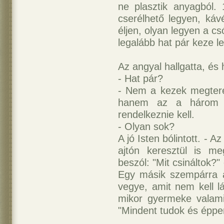
ne plasztik anyagból. 
cserélhető legyen, ká
éljen, olyan legyen a c
legalább hat pár keze l
Az angyal hallgatta, és 
- Hat pár?
- Nem a kezek megtere
hanem az a három p
rendelkeznie kell.
- Olyan sok?
A jó Isten bólintott. - A
ajtón keresztül is me
beszól: "Mit csináltok?"
Egy másik szempárra a
vegye, amit nem kell l
mikor gyermeke valami 
"Mindent tudok és éppen