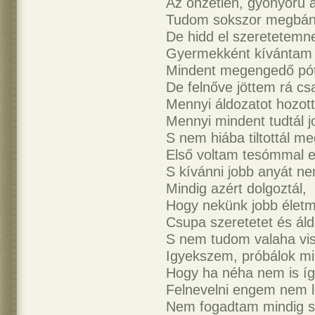
Az önzetlen, gyönyörű a
Tudom sokszor megbánt
De hidd el szeretetemne
Gyermekként kívántam 
Mindent megengedő pó
De felnőve jöttem rá cs
Mennyi áldozatot hozot
Mennyi mindent tudtál j
S nem hiába tiltottál m
Első voltam tesómmal e
S kívánni jobb anyát n
Mindig azért dolgoztál,
Hogy nekünk jobb életm
Csupa szeretetet és áld
S nem tudom valaha vi
Igyekszem, próbálok mi
Hogy ha néha nem is így
Felnevelni engem nem l
Nem fogadtam mindig s