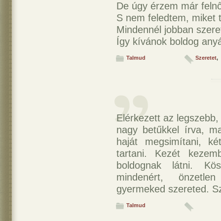
De úgy érzem már feln
S nem feledtem, miket t
Mindennél jobban szeret
Így kívánok boldog any
Talmud
Szeretet
,
Elérkezett az legszebb,
nagy betűkkel írva, 
haját megsimítani, k
tartani. Kezét kezem
boldognak látni. K
mindenért, önzetle
gyermeked szereted. Sz
Talmud