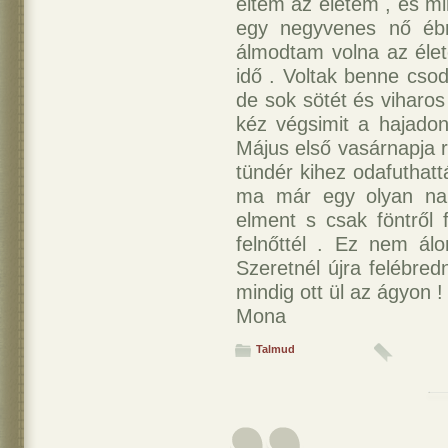
éltem az életem , és mi
egy negyvenes nő ébr
álmodtam volna az élete
idő . Voltak benne cso
de sok sötét és viharos
kéz végsimit a hajadon
Május első vasárnapja 
tündér kihez odafuthattá
ma már egy olyan nap
elment s csak föntről 
felnőttél . Ez nem álo
Szeretnél újra felébre
mindig ott ül az ágyon 
Mona
Talmud