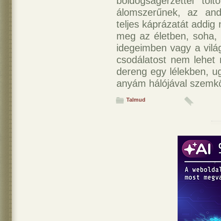
boldogságérzettel töl
álomszerűnek, az and
teljes káprázatát addi
meg az életben, soha, 
idegeimben vagy a vi
csodálatost nem lehet 
dereng egy lélekben, u
anyám hálójával szemkö
Talmud