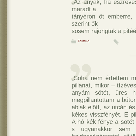
„Az anyák, ha észreves
maradt a
tányéron öt emberre, 
szerint ők
sosem rajongtak a pitéé
Talmud
„Soha nem értettem m
pillanat, mikor – tízév
anyám sötét, üres h
megpillantottam a bútor
ablak előtt, az utcán é
kékes visszfényét. E pi
A hó kék fénye a sötét
s ugyanakkor sem a