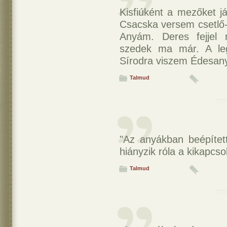
Kisfiúként a mezőket j
Csacska versem csetlő-
Anyám. Deres fejjel 
szedek ma már. A legs
Sírodra viszem Édesan
Talmud
"Az anyákban beépítet
hiányzik róla a kikapcs
Talmud