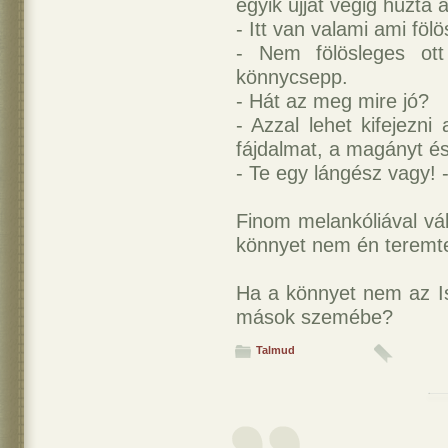
egyik ujját végig húzta 
- Itt van valami ami fölö
- Nem fölösleges ot
könnycsepp.
- Hát az meg mire jó?
- Azzal lehet kifejezni
fájdalmat, a magányt é
- Te egy lángész vagy! - 
Finom melankóliával vál
könnyet nem én teremt
Ha a könnyet nem az Is
mások szemébe?
Talmud