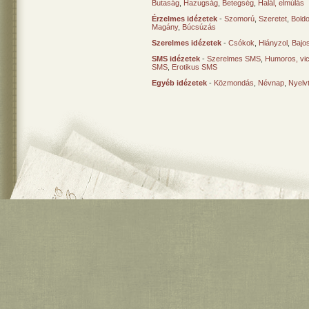
Butaság
,
Hazugság
,
Betegség
,
Halál, elmúlás
Érzelmes idézetek
-
Szomorú
,
Szeretet
,
Bold
Magány
,
Búcsúzás
Szerelmes idézetek
-
Csókok
,
Hiányzol
,
Bajo
SMS idézetek
-
Szerelmes SMS
,
Humoros, vi
SMS
,
Erotikus SMS
Egyéb idézetek
-
Közmondás
,
Névnap
,
Nyelv