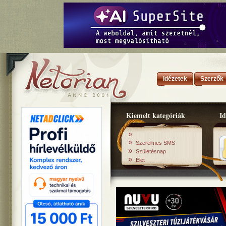
Idézetek
Szerzők
Kiemelt kategóriák
Id
»
»
Szerelmes SMS
»
Születésnap
»
Élet