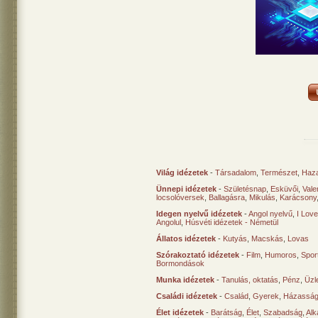
Világ idézetek
-
Társadalom
,
Természet
,
Haz
Ünnepi idézetek
-
Születésnap
,
Esküvői
,
Vale
locsolóversek
,
Ballagásra
,
Mikulás
,
Karácsony
Idegen nyelvű idézetek
-
Angol nyelvű
,
I Lov
Angolul
,
Húsvéti idézetek - Németül
Állatos idézetek
-
Kutyás
,
Macskás
,
Lovas
Szórakoztató idézetek
-
Film
,
Humoros
,
Spor
Bormondások
Munka idézetek
-
Tanulás, oktatás
,
Pénz
,
Üzle
Családi idézetek
-
Család
,
Gyerek
,
Házasság
Élet idézetek
-
Barátság
,
Élet
,
Szabadság
,
Al