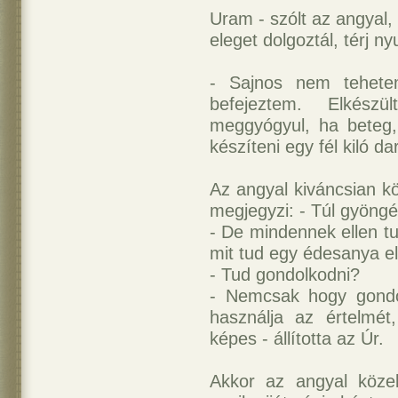
Uram - szólt az angyal,
eleget dolgoztál, térj n
- Sajnos nem tehet
befejeztem. Elkész
meggyógyul, ha beteg
készíteni egy fél kiló da
Az angyal kiváncsian k
megjegyzi: - Túl gyöngé
- De mindennek ellen tu
mit tud egy édesanya elv
- Tud gondolkodni?
- Nemcsak hogy gondo
használja az értelmé
képes - állította az Úr.
Akkor az angyal köze