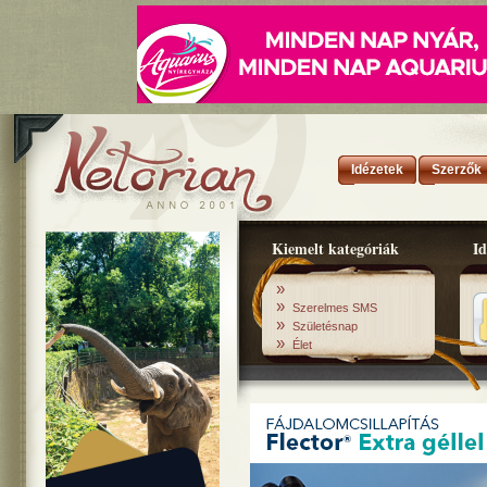
Idézetek
Szerzők
Kiemelt kategóriák
Id
»
»
Szerelmes SMS
»
Születésnap
»
Élet