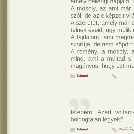
amely bellengi napjaid, 
A mosoly, az ami már 
szól, de az elképzelt vi
A szeretet, amely már 
telnek éveid, úgy múlik 
A fájdalom, ami megmar
szorítja, de nem söpörhe
A remény, a mosoly, a
mind, ami a múltad s
magányos, hogy ezt me
Talmud
Istenem! Azért voltam
boldogtalan legyek?
Talmud
Csalódás