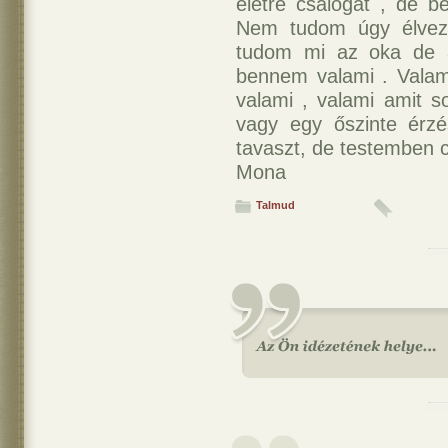
életre csalogat , de b
Nem tudom úgy élvezn
tudom mi az oka de a
bennem valami . Valam
valami , valami amit 
vagy egy őszinte érz
tavaszt, de testemben c
Mona
Talmud