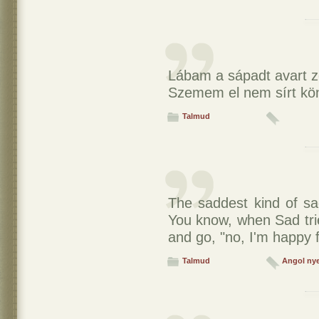
Lábam a sápadt avart zö
Szemem el nem sírt könn
Talmud
The saddest kind of sad
You know, when Sad tries
and go, "no, I'm happy f
Talmud
Angol ny