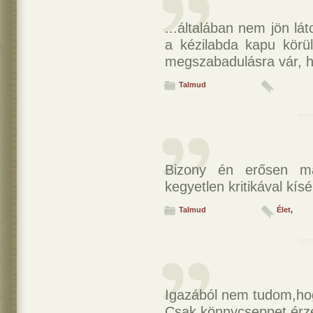
...általában nem jön l
a kézilabda kapu körül
megszabadulásra vár, 
Talmud
Bizony én erősen ma
kegyetlen kritikával kísé
Talmud
Élet
,
Igazából nem tudom,ho
Csak könnycseppet érz