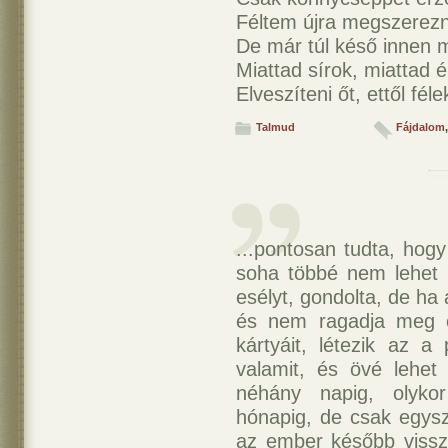
Féltem újra megszerezni
De már túl késő innen m
Miattad sírok, miattad é
Elveszíteni őt, ettől féle
Talmud
Fájdalom
...pontosan tudta, hog
soha többé nem lehet 
esélyt, gondolta, de ha
és nem ragadja meg ez
kártyáit, létezik az a
valamit, és övé lehet 
néhány napig, olykor
hónapig, de csak egysz
az ember később vissza