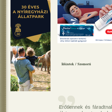
Idézetek
/
Szomorú
Erőtlennek és fáradtn