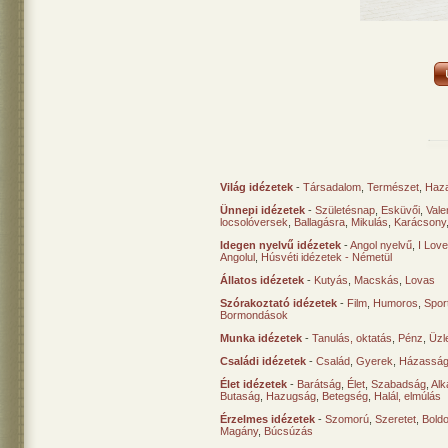
Világ idézetek
-
Társadalom
,
Természet
,
Haz
Ünnepi idézetek
-
Születésnap
,
Esküvői
,
Vale
locsolóversek
,
Ballagásra
,
Mikulás
,
Karácsony
Idegen nyelvű idézetek
-
Angol nyelvű
,
I Lov
Angolul
,
Húsvéti idézetek - Németül
Állatos idézetek
-
Kutyás
,
Macskás
,
Lovas
Szórakoztató idézetek
-
Film
,
Humoros
,
Spor
Bormondások
Munka idézetek
-
Tanulás, oktatás
,
Pénz
,
Üzle
Családi idézetek
-
Család
,
Gyerek
,
Házasság
Élet idézetek
-
Barátság
,
Élet
,
Szabadság
,
Al
Butaság
,
Hazugság
,
Betegség
,
Halál, elmúlás
Érzelmes idézetek
-
Szomorú
,
Szeretet
,
Bold
Magány
,
Búcsúzás