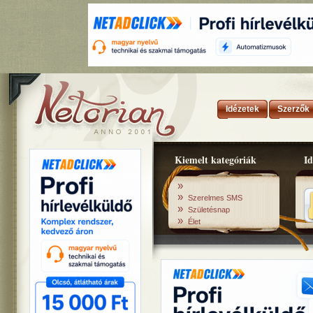
Idézetek
Szerzők
Kiemelt kategóriák
Id
»
»
Szerelmes SMS
»
Születésnap
»
Élet