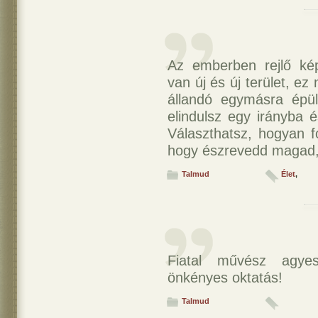
Az emberben rejlő kép
van új és új terület, e
állandó egymásra épül
elindulsz egy irányba 
Választhatsz, hogyan f
hogy észrevedd magad, m
Talmud
Élet
,
Fiatal művész agye
önkényes oktatás!
Talmud