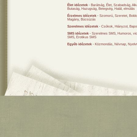
Élet idézetek
-
Barátság
,
Élet
,
Szabadság
,
Al
Butaság
,
Hazugság
,
Betegség
,
Halál, elmúlás
Érzelmes idézetek
-
Szomorú
,
Szeretet
,
Bold
Magány
,
Búcsúzás
Szerelmes idézetek
-
Csókok
,
Hiányzol
,
Bajo
SMS idézetek
-
Szerelmes SMS
,
Humoros, vi
SMS
,
Erotikus SMS
Egyéb idézetek
-
Közmondás
,
Névnap
,
Nyelv