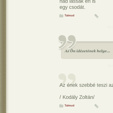
had lássak én is
egy csodát.
Talmud
Az ének szebbé teszi az
/ Kodály Zoltán/
Talmud