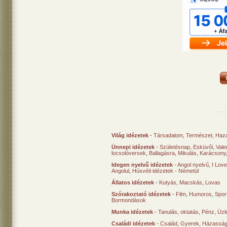
Világ idézetek
-
Társadalom
,
Természet
,
Haz
Ünnepi idézetek
-
Születésnap
,
Esküvői
,
Vale
locsolóversek
,
Ballagásra
,
Mikulás
,
Karácsony
Idegen nyelvű idézetek
-
Angol nyelvű
,
I Lov
Angolul
,
Húsvéti idézetek - Németül
Állatos idézetek
-
Kutyás
,
Macskás
,
Lovas
Szórakoztató idézetek
-
Film
,
Humoros
,
Spor
Bormondások
Munka idézetek
-
Tanulás, oktatás
,
Pénz
,
Üzle
Családi idézetek
-
Család
,
Gyerek
,
Házasság