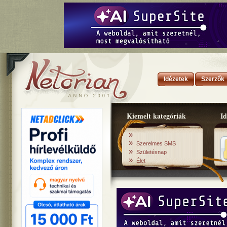
Idézetek
Szerzők
Kiemelt kategóriák
Id
»
»
Szerelmes SMS
»
Születésnap
»
Élet