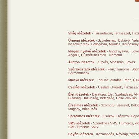
Világ idézetek
-
Társadalom
,
Természet
,
Haz
Ünnepi idézetek
-
Születésnap
,
Esküvői
,
Vale
locsolóversek
,
Ballagásra
,
Mikulás
,
Karácsony
Idegen nyelvű idézetek
-
Angol nyelvű
,
I Lov
Angolul
,
Húsvéti idézetek - Németül
Állatos idézetek
-
Kutyás
,
Macskás
,
Lovas
Szórakoztató idézetek
-
Film
,
Humoros
,
Spor
Bormondások
Munka idézetek
-
Tanulás, oktatás
,
Pénz
,
Üzle
Családi idézetek
-
Család
,
Gyerek
,
Házasság
Élet idézetek
-
Barátság
,
Élet
,
Szabadság
,
Al
Butaság
,
Hazugság
,
Betegség
,
Halál, elmúlás
Érzelmes idézetek
-
Szomorú
,
Szeretet
,
Bold
Magány
,
Búcsúzás
Szerelmes idézetek
-
Csókok
,
Hiányzol
,
Bajo
SMS idézetek
-
Szerelmes SMS
,
Humoros, vi
SMS
,
Erotikus SMS
Egyéb idézetek
-
Közmondás
,
Névnap
,
Nyelv