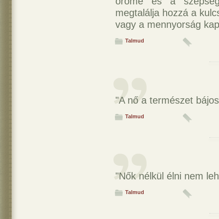
örömé és a szépségé
megtalálja hozzá a kulcs
vagy a mennyorság kapu
Talmud
"A nő a természet bájos
Talmud
"Nők nélkül élni nem le
Talmud