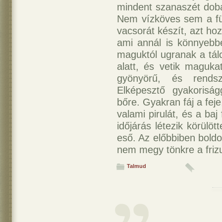
mindent szanaszét dobá
Nem vízköves sem a f
vacsorát készít, azt ho
ami annál is könnyebb
maguktól ugranak a tál
alatt, és vetik maguka
gyönyörű, és rendsz
Elképesztő gyakorisá
bőre. Gyakran fáj a fej
valami pirulát, és a baj
időjárás létezik körülö
eső. Az előbbiben bold
nem megy tönkre a frizu
Talmud