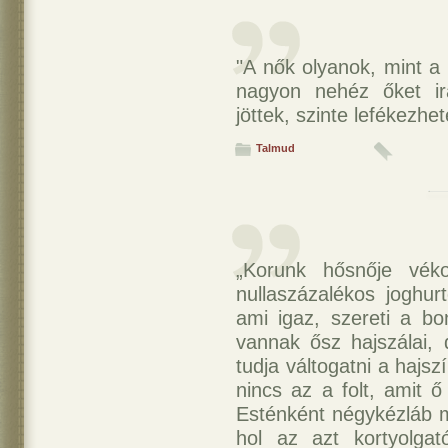
"A nők olyanok, mint a 
nagyon nehéz őket ir
jöttek, szinte lefékezhet
Talmud
„Korunk hősnője véko
nullaszázalékos joghur
ami igaz, szereti a bo
vannak ősz hajszálai, 
tudja váltogatni a hajs
nincs az a folt, amit 
Esténként négykézláb m
hol az azt kortyolga