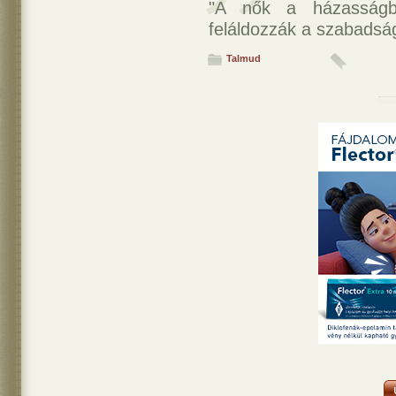
"A nők a házasságba
feláldozzák a szabadsá
Talmud