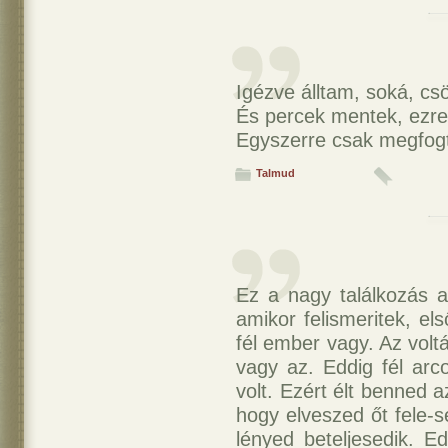
Igézve álltam, soká, c
És percek mentek, ezre
Egyszerre csak megfog
Talmud
Ez a nagy találkozás ak
amikor felismeritek, el
fél ember vagy. Az volt
vagy az. Eddig fél arco
volt. Ezért élt benned 
hogy elveszed őt fele-s
lényed beteljesedik. Ed