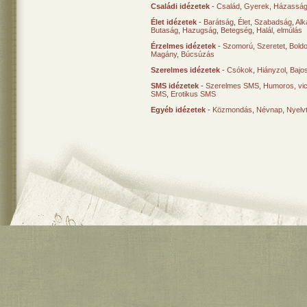
Családi idézetek
-
Család
,
Gyerek
,
Házasság
Élet idézetek
-
Barátság
,
Élet
,
Szabadság
,
Al
Butaság
,
Hazugság
,
Betegség
,
Halál, elmúlás
Érzelmes idézetek
-
Szomorú
,
Szeretet
,
Bold
Magány
,
Búcsúzás
Szerelmes idézetek
-
Csókok
,
Hiányzol
,
Bajo
SMS idézetek
-
Szerelmes SMS
,
Humoros, vi
SMS
,
Erotikus SMS
Egyéb idézetek
-
Közmondás
,
Névnap
,
Nyelv