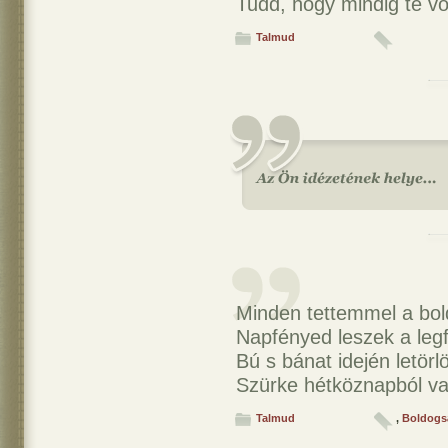
Tudd, hogy mindig te v
Talmud
Minden tettemmel a bo
Napfényed leszek a leg
Bú s bánat idején letör
Szürke hétköznapból va
Talmud
,
Boldogs