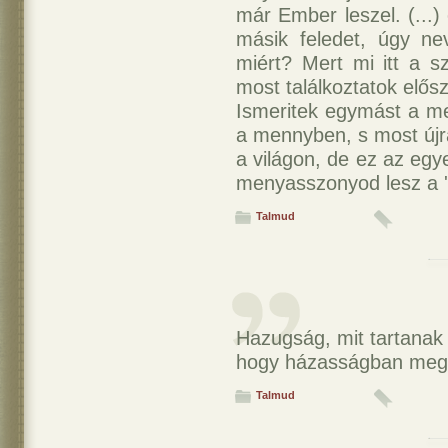
már Ember leszel. (...)
másik feledet, úgy ne
miért? Mert mi itt a s
most találkoztatok elősz
Ismeritek egymást a me
a mennyben, s most újra
a világon, de ez az egye
menyasszonyod lesz a '
Talmud
Hazugság, mit tartana
hogy házasságban megs
Talmud