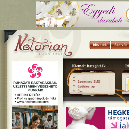
Idézetek
Szerzők
Kiemelt kategóriák
Id
»
»
Szerelmes SMS
»
Születésnap
»
Élet