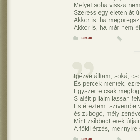
Melyet soha vissza nem
Szeress egy életen át ú
Akkor is, ha megöregsz
Akkor is, ha már nem él
Talmud
Igézve álltam, soká, c
És percek mentek, ezre
Egyszerre csak megfog
S alélt pilláim lassan fe
És éreztem: szívembe v
és zubogó, mély zenéve
Mint zsibbadt erek útjai
A földi érzés, mennyire 
Talmud