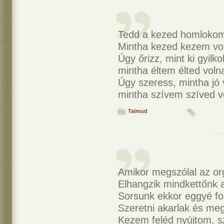
Tedd a kezed homlokom
Mintha kezed kezem vo
Úgy őrizz, mint ki gyilko
mintha éltem élted voln
Úgy szeress, mintha jó 
mintha szívem szíved v
Talmud
Amikor megszólal az or
Elhangzik mindkettőnk a
Sorsunk ekkor eggyé fo
Szeretni akarlak és meg
Kezem feléd nyújtom, 