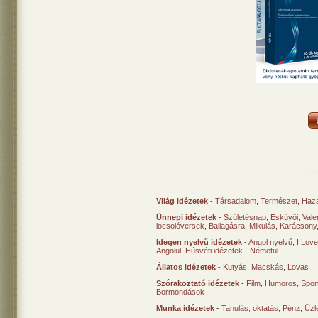
Világ idézetek
-
Társadalom
,
Természet
,
Haz
Ünnepi idézetek
-
Születésnap
,
Esküvői
,
Vale
locsolóversek
,
Ballagásra
,
Mikulás
,
Karácsony
Idegen nyelvű idézetek
-
Angol nyelvű
,
I Lov
Angolul
,
Húsvéti idézetek - Németül
Állatos idézetek
-
Kutyás
,
Macskás
,
Lovas
Szórakoztató idézetek
-
Film
,
Humoros
,
Spor
Bormondások
Munka idézetek
-
Tanulás, oktatás
,
Pénz
,
Üzle