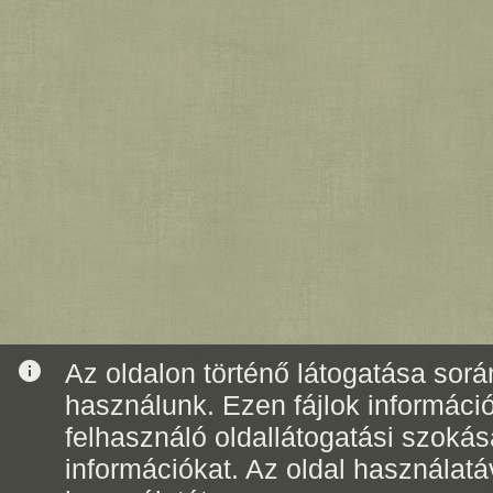
info
Az oldalon történő látogatása során
használunk. Ezen fájlok informáci
felhasználó oldallátogatási szoká
információkat. Az oldal használatá