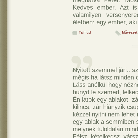
meghatva Péter. Most
Kedves ember. Azt is 
valamilyen versenyer
életben: egy ember, aki 
Talmud
Művészet
Nyitott szemmel járj.. 
mégis ha látsz minden 
Láss anélkül hogy nézn
hunyd le szemed, lelked
Én látok egy ablakot, zá
kilincs, zár hiányzik cs
kézzel nyitni nem lehet
egy ablak a semmiben s
melynek tuloldalán min
Félsz, kételkedsz, várs