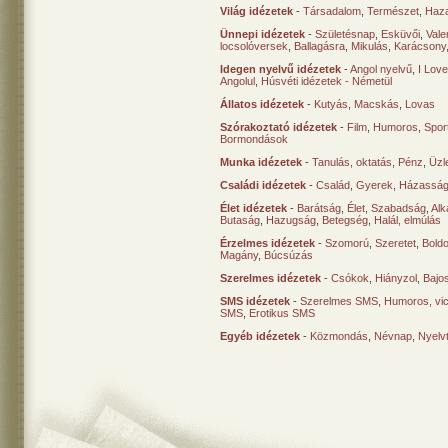
Világ idézetek
-
Társadalom
,
Természet
,
Haz
Ünnepi idézetek
-
Születésnap
,
Esküvői
,
Vale
locsolóversek
,
Ballagásra
,
Mikulás
,
Karácsony
Idegen nyelvű idézetek
-
Angol nyelvű
,
I Lov
Angolul
,
Húsvéti idézetek - Németül
Állatos idézetek
-
Kutyás
,
Macskás
,
Lovas
Szórakoztató idézetek
-
Film
,
Humoros
,
Spor
Bormondások
Munka idézetek
-
Tanulás, oktatás
,
Pénz
,
Üzle
Családi idézetek
-
Család
,
Gyerek
,
Házasság
Élet idézetek
-
Barátság
,
Élet
,
Szabadság
,
Al
Butaság
,
Hazugság
,
Betegség
,
Halál, elmúlás
Érzelmes idézetek
-
Szomorú
,
Szeretet
,
Bold
Magány
,
Búcsúzás
Szerelmes idézetek
-
Csókok
,
Hiányzol
,
Bajo
SMS idézetek
-
Szerelmes SMS
,
Humoros, vi
SMS
,
Erotikus SMS
Egyéb idézetek
-
Közmondás
,
Névnap
,
Nyelv