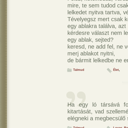
mire, te sem tudod csak
lelkedet nyitva tartva, 
Tévelyegsz mert csak k
egy ablakra találva, azt
kérdesre választ nem le
egy ablak, sejted?
keresd, ne add fel, ne v
merj ablakot nyitni,
de bármit lelkedbe ne e
Talmud
Élet
,
Ha egy ló társává fo
kitartását, vad szelle
elégneki a megbecsülő 
Talmud
Lovas
,
Bo