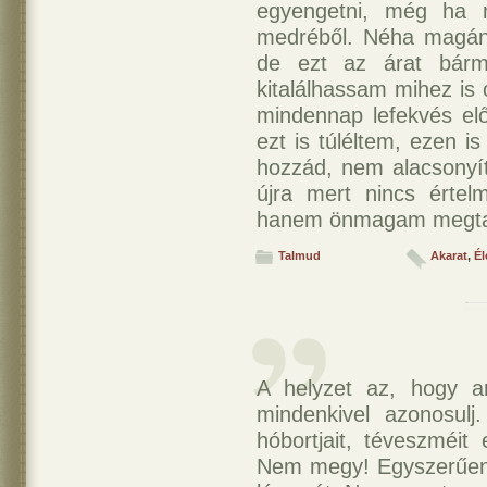
egyengetni, még ha n
medréből. Néha magán
de ezt az árat bárm
kitalálhassam mihez is 
mindennap lefekvés elő
ezt is túléltem, ezen 
hozzád, nem alacsony
újra mert nincs érte
hanem önmagam megtalá
Talmud
Akarat
,
Él
A helyzet az, hogy a
mindenkivel azonosulj
hóbortjait, téveszméit
Nem megy! Egyszerűen