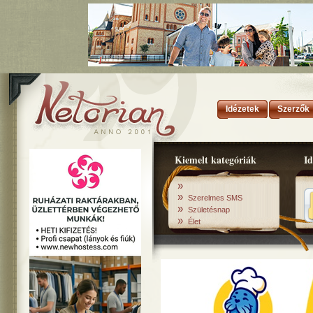
Idézetek
Szerzők
Kiemelt kategóriák
Id
»
»
Szerelmes SMS
»
Születésnap
»
Élet