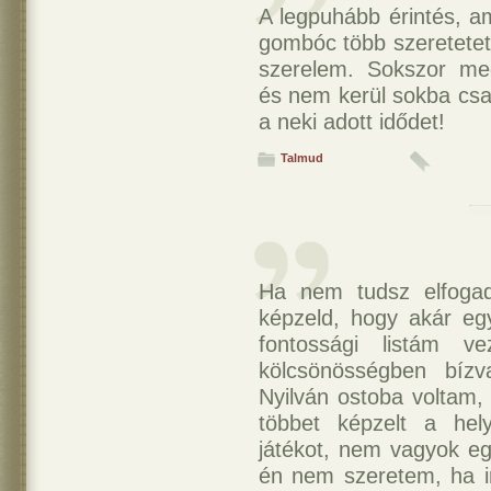
A legpuhább érintés, am
gombóc több szeretetet 
szerelem. Sokszor me
és nem kerül sokba csa
a neki adott idődet!
Talmud
Ha nem tudsz elfogad
képzeld, hogy akár egy 
fontossági listám v
kölcsönösségben bízv
Nyilván ostoba voltam, 
többet képzelt a hel
játékot, nem vagyok eg
én nem szeretem, ha i