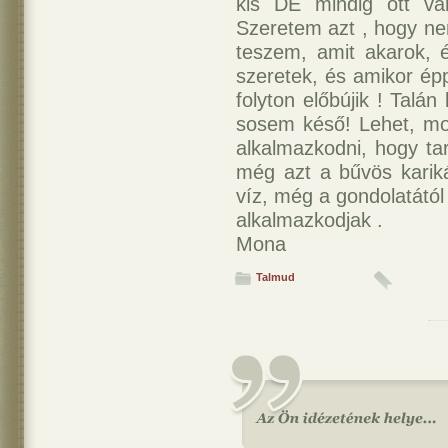
kis DE mindig ott va
Szeretem azt , hogy ne
teszem, amit akarok, 
szeretek, és amikor é
folyton előbújik ! Talán
sosem késő! Lehet, mos
alkalmazkodni, hogy ta
még azt a bűvös kariká
víz, még a gondolatától 
alkalmazkodjak .
Mona
Talmud