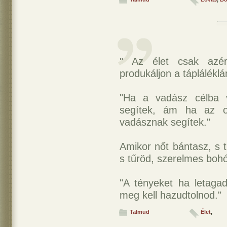
" Az élet csak azért
produkáljon a tápláléklá
"Ha a vadász célba v
segítek, ám ha az o
vadásznak segítek."
Amikor nőt bántasz, s t
s tűröd, szerelmes bohó
"A tényeket ha letagad
meg kell hazudtolnod."
Talmud
Élet
,