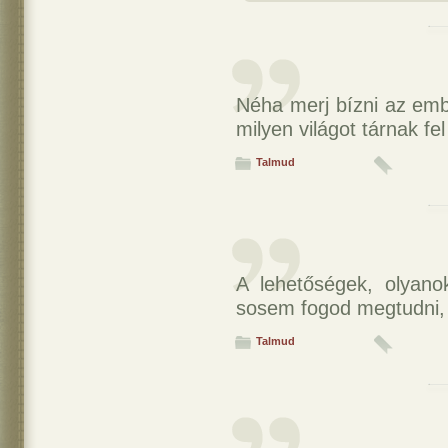
Néha merj bízni az em
milyen világot tárnak fel
Talmud
A lehetőségek, olyano
sosem fogod megtudni,
Talmud