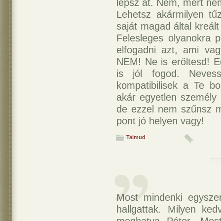
lépsz át. Nem, mert ne
Lehetsz akármilyen tűz
saját magad által kreá
Felesleges olyanokra p
elfogadni azt, ami va
NEM! Ne is erőltesd! E
is jól fogod. Neves
kompatibilisek a Te b
akár egyetlen személy i
de ezzel nem szűnsz 
pont jó helyen vagy!
Talmud
Most mindenki egyszer
hallgattak. Milyen ked