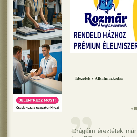
Idézetek
/
Alkalmazkodás
« E
Drágáim éreztétek már