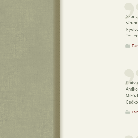
Szenv
Vérem 
Nyelv
Tested
Tal
Kedve
Amikor
Miközb
Csóko
Tal