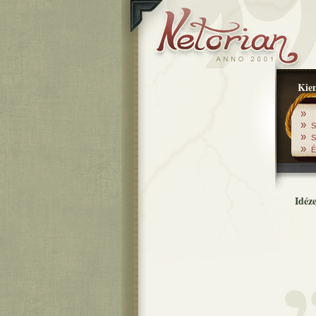
Kiem
»
»
S
»
S
»
É
Idéz