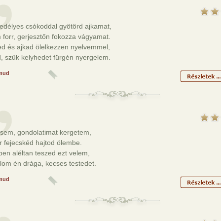
edélyes csókoddal gyötörd ajkamat,
forr, gerjesztőn fokozza vágyamat.
ed és ajkad ölelkezzen nyelvemmel,
, szűk kelyhedet fürgén nyergelem.
mud
sem, gondolatimat kergetem,
 fejecskéd hajtod ölembe.
en aléltan teszed ezt velem,
lom én drága, kecses testedet.
mud