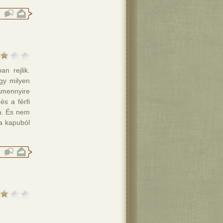
n rejlik.
gy milyen
Amennyire
és a férfi
ba. És nem
a kapuból