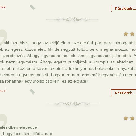
mud
, aki azt hiszi, hogy az előjáték a szex előtti pár perc simogatásba
ték az egész közös élet. Minden együtt töltött perc meghatározza, ho
a szeretkezés. Ahogy egymásra néztek, amit egymásnak jelentetek. 
tok nézni egymásra. Ahogy együtt pucoljátok a krumplit az ebédhez, 
i a nőt, miközben ő keveri az ételt a tűzhelyen és belecsókol a nyaká
k elmenni egymás mellett, hogy meg nem érintenék egymást és még 
sza rohannak egy utolsó csókért: ez az előjáték.
mud
lelésidben elepedve
 hogy lecsukja pilláit a nap,