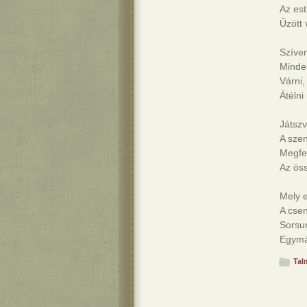
Az es
Űzött
Szíve
Minden
Várni,
Átélni
Játszv
A szen
Megfe
Az ös
Mely e
A csen
Sorsu
Egymá
Tal