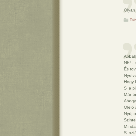
Olyan
Tal
Abbah
NE! - 
És tov
Nyelv
Hogy 
S' a p
Már ér
Ahogy 
Ölelő 
Nyújto
Szinte
Mindad
S' azt