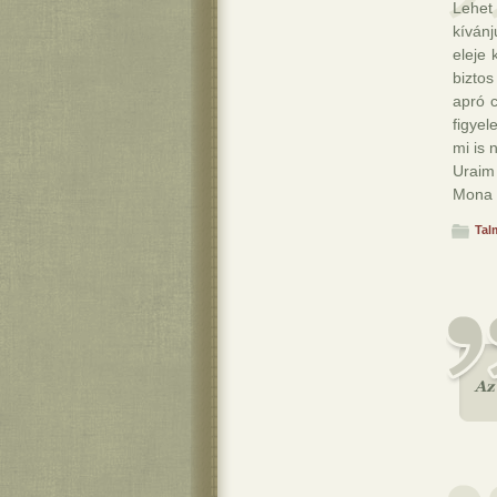
Lehet 
kíván
eleje
biztos
apró 
figyel
mi is 
Uraim 
Mona
Tal