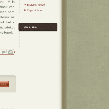
nk . Mi is
»
Elfelejtett jelszó
minek van
»
Regisztráció
miben nem
intések az
nk kell a
Vicc ajánló
űzijátékot
lejtenek !
tét »