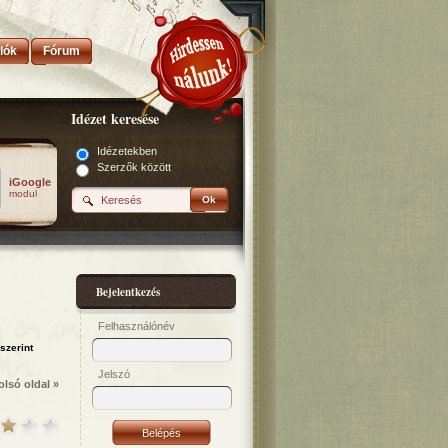
lók
Fórum
Idézet keresése
Idézetekben
Szerzők között
iGoogle
modul
Ok
Bejelentkezés
Felhasználónév
Jelszó
olsó oldal »