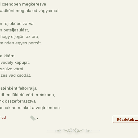
ti csendben megkeresve
 vadként megtalálod vágyaimat.
m rejtekébe zárva
 beteljesülést,
 hogy eljöjjön az óra,
 minden egyes percét.
a kitárni
vedély kapuját,
szülve várni
szes vad csodát,
sténként felforralja
dben lüktető vért ereinkben,
nk összeforrasztva
snak ad minket a végtelenben.
mud
,