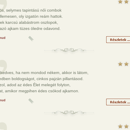
ös, selymes tapintású női combok
llemesen, oly izgatón reám hattok.
tek karcsú alabástrom oszlopok,
azó ajkam tüzes öledre odavond.
mud
 kedves, ha nem mondod nékem, akkor is látom,
dben boldogságot, cinkos pajzán pillantásod.
ol, adod az édes Élet melegét folyton,
at, amikor megpihen édes csókod ajkamon.
mud