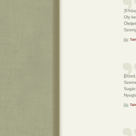
Ti hűv
Oly ke
Ölelje
Szomj
Tal
Érzed
Szeme
Sugárz
Nyugt
Tal