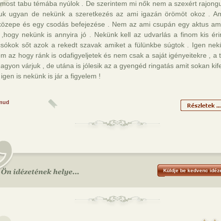
most tabu témába nyúlok . De szerintem mi nők nem a szexért rajongu
juk ugyan de nekünk a szeretkezés az ami igazán örömöt okoz . A
 közepe és egy csodás befejezése . Nem az ami csupán egy aktus a
 ,hogy nekünk is annyira jó . Nekünk kell az udvarlás a finom kis ér
csókok sőt azok a rekedt szavak amiket a fülünkbe súgtok . Igen nekü
em az hogy ránk is odafigyeljetek és nem csak a saját igényeitekre , a t
nagyon várjuk , de utána is jólesik az a gyengéd ringatás amit sokan kife
igen is nekünk is jár a figyelem !
mud
Küldje be kedvenc idéze