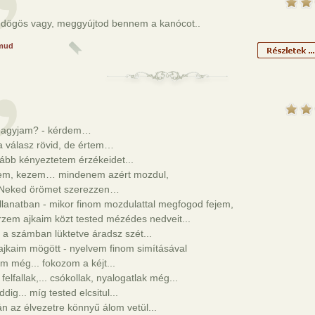
 dögös vagy, meggyújtod bennem a kanócot..
mud
agyjam? - kérdem…
a válasz rövid, de értem…
ább kényeztetem érzékeidet...
em, kezem… mindenem azért mozdul,
Neked örömet szerezzen…
illanatban - mikor finom mozdulattal megfogod fejem,
zem ajkaim közt tested mézédes nedveit...
a számban lüktetve áradsz szét...
ajkaim mögött - nyelvem finom simításával
m még... fokozom a kéjt...
 felfallak,... csókollak, nyalogatlak még...
dig... míg tested elcsitul...
án az élvezetre könnyű álom vetül...