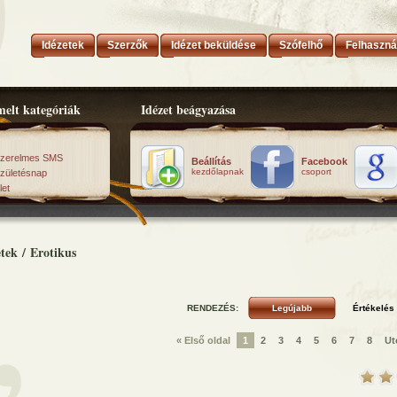
Idézetek
Szerzők
Idézet beküldése
Szófelhő
Felhaszná
elt kategóriák
Idézet beágyazása
zerelmes SMS
Beállítás
Facebook
kezdőlapnak
csoport
zületésnap
let
etek
/
Erotikus
RENDEZÉS:
« Első oldal
1
2
3
4
5
6
7
8
Ut