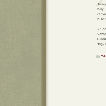
Harap
Mely u
Vágyo
Mi ben
S tudo
Alázat
Tudod,
Hogy 
Tal