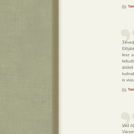
Tal
Téved
Előjá
lesz 
feltud
átölel
tudna
is vis
Tal
Vad ö
Várom,