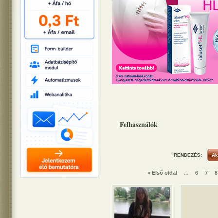
Felhasználók
RENDEZÉS:
« Első oldal
...
6
7
8