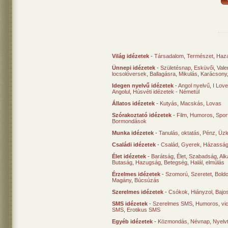
Világ idézetek
-
Társadalom
,
Természet
,
Haz
Ünnepi idézetek
-
Születésnap
,
Esküvői
,
Vale
locsolóversek
,
Ballagásra
,
Mikulás
,
Karácsony
Idegen nyelvű idézetek
-
Angol nyelvű
,
I Lov
Angolul
,
Húsvéti idézetek - Németül
Állatos idézetek
-
Kutyás
,
Macskás
,
Lovas
Szórakoztató idézetek
-
Film
,
Humoros
,
Spor
Bormondások
Munka idézetek
-
Tanulás, oktatás
,
Pénz
,
Üzle
Családi idézetek
-
Család
,
Gyerek
,
Házasság
Élet idézetek
-
Barátság
,
Élet
,
Szabadság
,
Al
Butaság
,
Hazugság
,
Betegség
,
Halál, elmúlás
Érzelmes idézetek
-
Szomorú
,
Szeretet
,
Bold
Magány
,
Búcsúzás
Szerelmes idézetek
-
Csókok
,
Hiányzol
,
Bajo
SMS idézetek
-
Szerelmes SMS
,
Humoros, vi
SMS
,
Erotikus SMS
Egyéb idézetek
-
Közmondás
,
Névnap
,
Nyelv