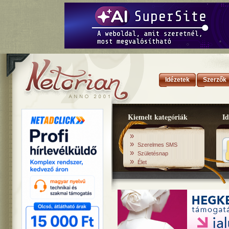
Idézetek
Szerzők
Kiemelt kategóriák
Id
»
»
Szerelmes SMS
»
Születésnap
»
Élet