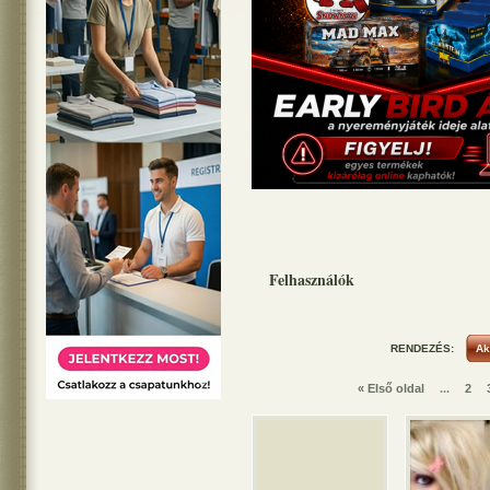
Felhasználók
RENDEZÉS:
« Első oldal
...
2