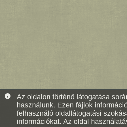
info
Az oldalon történő látogatása során
használunk. Ezen fájlok informáci
felhasználó oldallátogatási szoká
információkat. Az oldal használatá