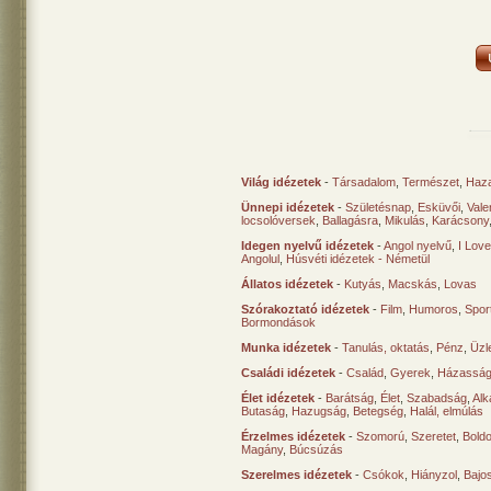
Világ idézetek
-
Társadalom
,
Természet
,
Haz
Ünnepi idézetek
-
Születésnap
,
Esküvői
,
Vale
locsolóversek
,
Ballagásra
,
Mikulás
,
Karácsony
Idegen nyelvű idézetek
-
Angol nyelvű
,
I Lov
Angolul
,
Húsvéti idézetek - Németül
Állatos idézetek
-
Kutyás
,
Macskás
,
Lovas
Szórakoztató idézetek
-
Film
,
Humoros
,
Spor
Bormondások
Munka idézetek
-
Tanulás, oktatás
,
Pénz
,
Üzle
Családi idézetek
-
Család
,
Gyerek
,
Házasság
Élet idézetek
-
Barátság
,
Élet
,
Szabadság
,
Al
Butaság
,
Hazugság
,
Betegség
,
Halál, elmúlás
Érzelmes idézetek
-
Szomorú
,
Szeretet
,
Bold
Magány
,
Búcsúzás
Szerelmes idézetek
-
Csókok
,
Hiányzol
,
Bajo