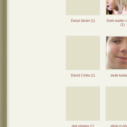
Danyi István (1)
Dark wader c
(1)
Dávid Cintia (1)
deák baláz
deli rebeka (1)
dibáczi dó