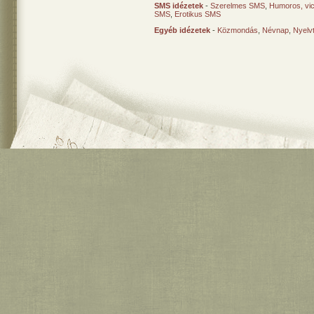
SMS idézetek
-
Szerelmes SMS
,
Humoros, vi
SMS
,
Erotikus SMS
Egyéb idézetek
-
Közmondás
,
Névnap
,
Nyelv