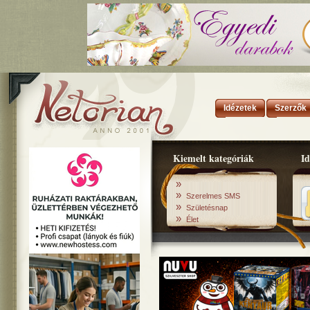
Idézetek
Szerzők
Kiemelt kategóriák
Id
»
»
Szerelmes SMS
»
Születésnap
»
Élet