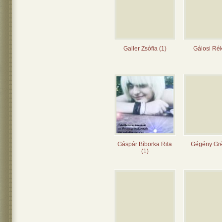
Galler Zsófia (1)
Gálosi Rék
Gáspár Bíborka Rita
Gégény Gré
(1)