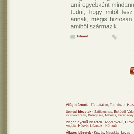
ami egyébként mindanny
tudni, hogy mitől lesz
annak, mégis biztosan 
amiből származik.
Talmud
Világ idézetek
-
Társadalom
,
Természet
,
Haz
Ünnepi idézetek
-
Születésnap
,
Esküvői
,
Vale
locsolóversek
,
Ballagásra
,
Mikulás
,
Karácsony
Idegen nyelvű idézetek
-
Angol nyelvű
,
I Lov
Angolul
,
Húsvéti idézetek - Németül
Állatos idézetek
-
Kutyás
,
Macskás
,
Lovas