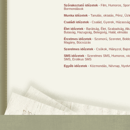
Szórakoztató idézetek
-
Film
,
Humoros
,
Spor
Bormondások
Munka idézetek
-
Tanulás, oktatás
,
Pénz
,
Üzle
Családi idézetek
-
Család
,
Gyerek
,
Házasság
Élet idézetek
-
Barátság
,
Élet
,
Szabadság
,
Al
Butaság
,
Hazugság
,
Betegség
,
Halál, elmúlás
Érzelmes idézetek
-
Szomorú
,
Szeretet
,
Bold
Magány
,
Búcsúzás
Szerelmes idézetek
-
Csókok
,
Hiányzol
,
Bajo
SMS idézetek
-
Szerelmes SMS
,
Humoros, vi
SMS
,
Erotikus SMS
Egyéb idézetek
-
Közmondás
,
Névnap
,
Nyelv