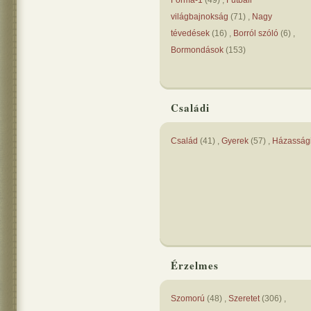
Forma-1
(
49
) ,
Futball
világbajnokság
(
71
) ,
Nagy
tévedések
(
16
) ,
Borról szóló
(
6
) ,
Bormondások
(
153
)
Családi
Család
(
41
) ,
Gyerek
(
57
) ,
Házasság
Érzelmes
Szomorú
(
48
) ,
Szeretet
(
306
) ,