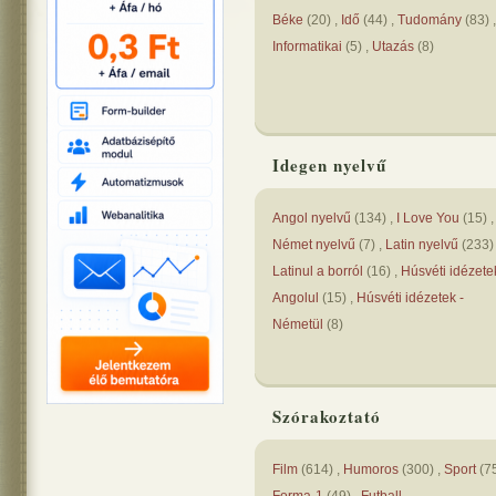
Béke
(
20
) ,
Idő
(
44
) ,
Tudomány
(
83
) ,
Informatikai
(
5
) ,
Utazás
(
8
)
Idegen nyelvű
Angol nyelvű
(
134
) ,
I Love You
(
15
) ,
Német nyelvű
(
7
) ,
Latin nyelvű
(
233
)
Latinul a borról
(
16
) ,
Húsvéti idézete
Angolul
(
15
) ,
Húsvéti idézetek -
Németül
(
8
)
Szórakoztató
Film
(
614
) ,
Humoros
(
300
) ,
Sport
(
7