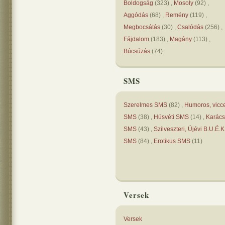
Boldogság
(
323
) ,
Mosoly
(
92
) ,
Aggódás
(
68
) ,
Remény
(
119
) ,
Megbocsátás
(
30
) ,
Csalódás
(
256
) ,
Fájdalom
(
183
) ,
Magány
(
113
) ,
Búcsúzás
(
74
)
SMS
Szerelmes SMS
(
82
) ,
Humoros, vicc
SMS
(
38
) ,
Húsvéti SMS
(
14
) ,
Karács
SMS
(
43
) ,
Szilveszteri, Újévi B.U.É.K
SMS
(
84
) ,
Erotikus SMS
(
11
)
Versek
Versek