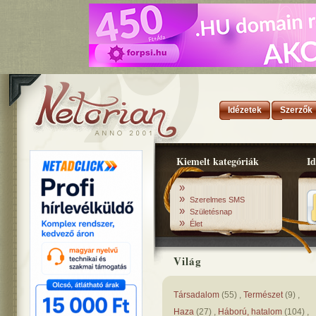
Idézetek
Szerzők
Kiemelt kategóriák
Id
»
»
Szerelmes SMS
»
Születésnap
»
Élet
Világ
Társadalom
(
55
) ,
Természet
(
9
) ,
Haza
(
27
) ,
Háború, hatalom
(
104
) ,