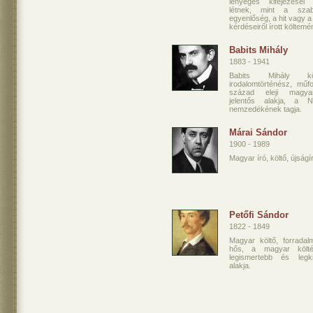
lényeges kifejezései
létnek, mint a sza
egyenlőség, a hit vagy 
kérdéseiről írott költemé
Babits Mihály
1883 - 1941
Babits Mihály kö
irodalomtörténész, műfo
század eleji magya
jelentős alakja, a N
nemzedékének tagja.
Márai Sándor
1900 - 1989
Magyar író, költő, újságí
Petőfi Sándor
1822 - 1849
Magyar költő, forradal
hős, a magyar költé
legismertebb és legk
alakja.