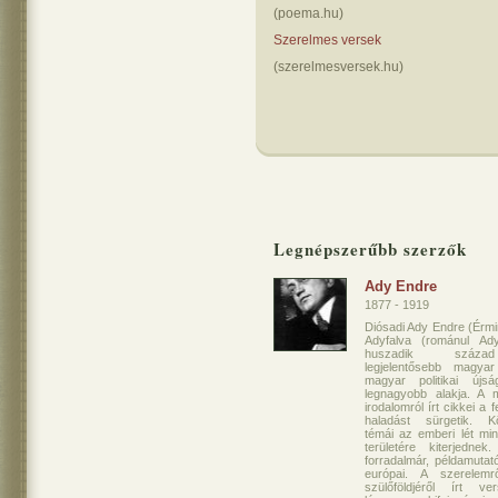
(poema.hu)
Szerelmes versek
(szerelmesversek.hu)
Legnépszerűbb szerzők
Ady Endre
1877 - 1919
Diósadi Ady Endre (Érm
Adyfalva (románul Ad
huszadik száza
legjelentősebb magyar
magyar politikai újsá
legnagyobb alakja. A m
irodalomról írt cikkei a f
haladást sürgetik. Kö
témái az emberi lét min
területére kiterjednek
forradalmár, példamuta
európai. A szerelem
szülőföldjéről írt ve