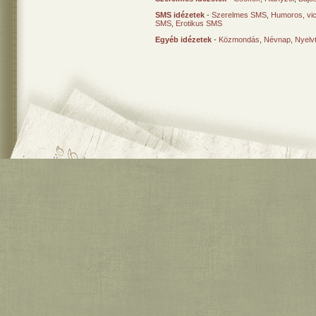
SMS idézetek
-
Szerelmes SMS
,
Humoros, vi
SMS
,
Erotikus SMS
Egyéb idézetek
-
Közmondás
,
Névnap
,
Nyelv