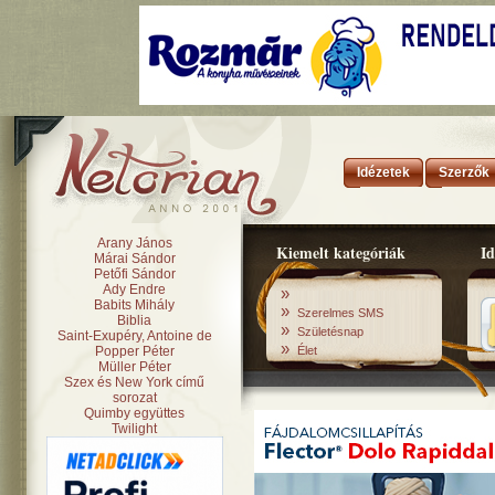
Idézetek
Szerzők
Arany János
Kiemelt kategóriák
Id
Márai Sándor
Petőfi Sándor
Ady Endre
»
Babits Mihály
»
Szerelmes SMS
Biblia
»
Születésnap
Saint-Exupéry, Antoine de
»
Popper Péter
Élet
Müller Péter
Szex és New York című
sorozat
Quimby együttes
Twilight