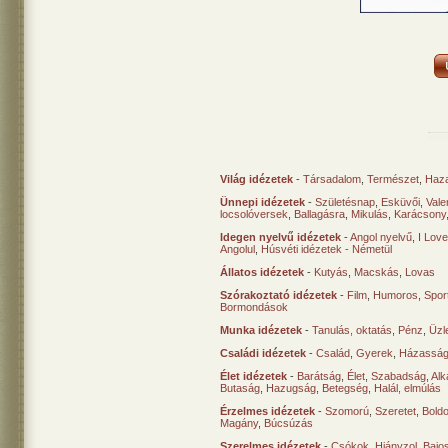
Világ idézetek
-
Társadalom
,
Természet
,
Haz
Ünnepi idézetek
-
Születésnap
,
Esküvői
,
Vale
locsolóversek
,
Ballagásra
,
Mikulás
,
Karácsony
Idegen nyelvű idézetek
-
Angol nyelvű
,
I Lov
Angolul
,
Húsvéti idézetek - Németül
Állatos idézetek
-
Kutyás
,
Macskás
,
Lovas
Szórakoztató idézetek
-
Film
,
Humoros
,
Spor
Bormondások
Munka idézetek
-
Tanulás, oktatás
,
Pénz
,
Üzle
Családi idézetek
-
Család
,
Gyerek
,
Házasság
Élet idézetek
-
Barátság
,
Élet
,
Szabadság
,
Al
Butaság
,
Hazugság
,
Betegség
,
Halál, elmúlás
Érzelmes idézetek
-
Szomorú
,
Szeretet
,
Bold
Magány
,
Búcsúzás
Szerelmes idézetek
-
Csókok
,
Hiányzol
,
Bajo