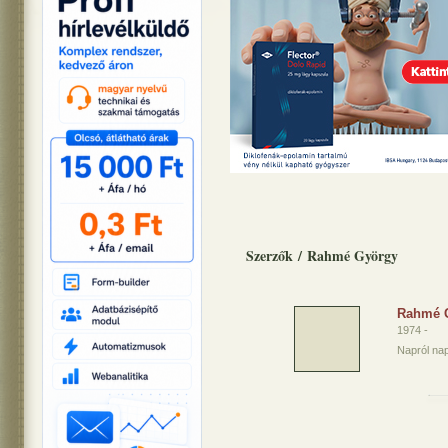
Szerzők
/
Rahmé György
Rahmé 
1974 -
Napról nap