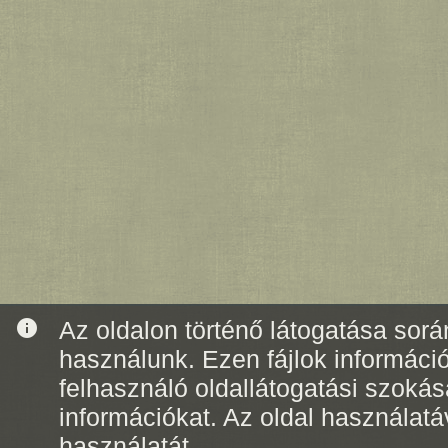
info
Az oldalon történő látogatása során
használunk. Ezen fájlok informáci
felhasználó oldallátogatási szoká
információkat. Az oldal használatá
használatát.