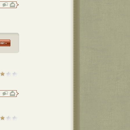
tét »