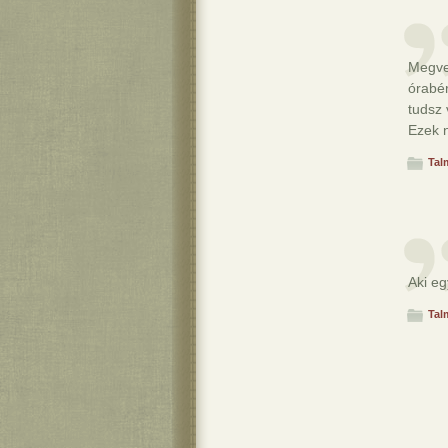
Megve
órabé
tudsz
Ezek 
Tal
Aki eg
Tal