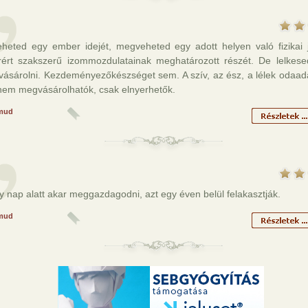
heted egy ember idejét, megveheted egy adott helyen való fizikai je
rért szakszerű izommozdulatainak meghatározott részét. De lelkes
 vásárolni. Kezdeményezőkészséget sem. A szív, az ész, a lélek odaad
nem megvásárolhatók, csak elnyerhetők.
mud
y nap alatt akar meggazdagodni, azt egy éven belül felakasztják.
mud