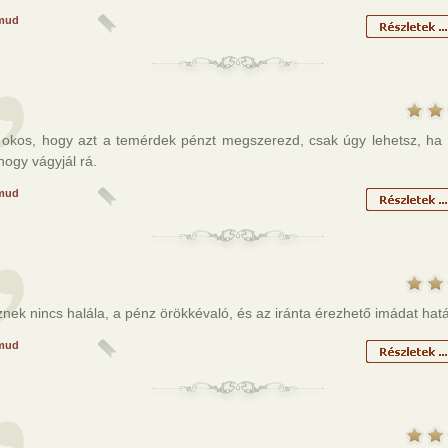
mud
 okos, hogy azt a temérdek pénzt megszerezd, csak úgy lehetsz, ha 
hogy vágyjál rá.
mud
nek nincs halála, a pénz örökkévaló, és az iránta érezhető imádat hatá
mud