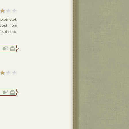
lenlétét,
edést nem
ását sem.