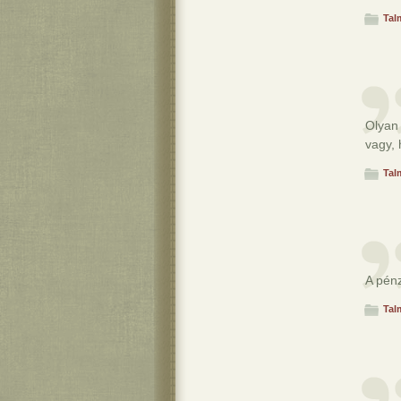
Tal
Olyan
vagy, 
Tal
A pénz
Tal