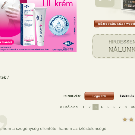
Idézet beágyazása webol
etek
/
RENDEZÉS:
« Első oldal
1
2
3
4
5
6
7
8
Ut
s nem a szegénység ellentéte, hanem az ízléstelenségé.