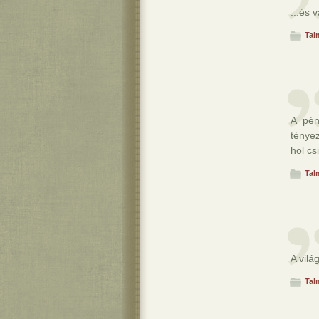
...és 
Tal
A pén
tényez
hol cs
Tal
A vil
Tal