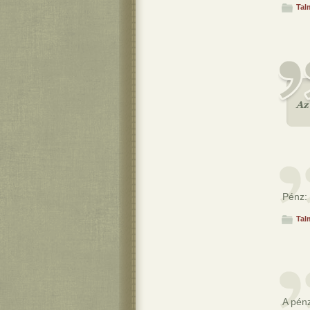
Tal
Pénz:
Tal
A pén