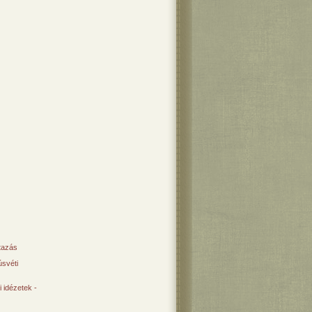
tazás
svéti
 idézetek -