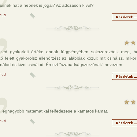
vannak hát a népnek is jogai? Az adózáson kívül?
mud
zed gyakorlati értéke annak függvényében sokszorozódik meg, 
ő felett gyakorolsz ellenőrzést az alábbiak közül: mit csinálsz, mikor
inálod és kivel csinálod. Én ezt "szabadságszorzónak" nevezem.
mud
ág legnagyobb matematikai felfedezése a kamatos kamat.
mud