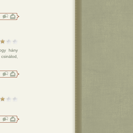
hogy hány
 csinálod,