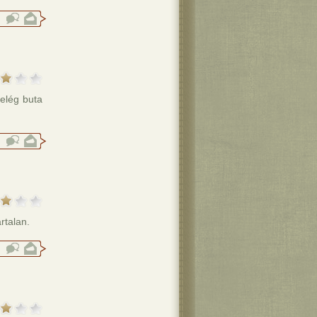
elég buta
rtalan.