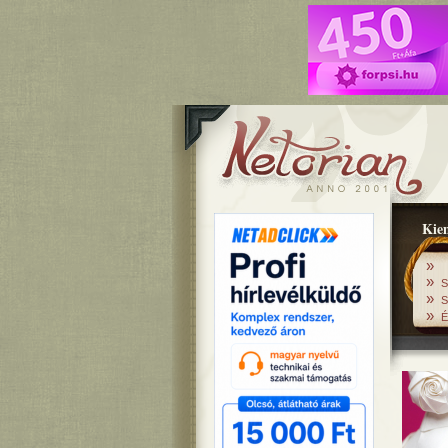
Kiem
»
»
S
»
S
»
É