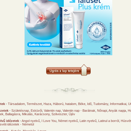
etek
-
Társadalom
,
Természet
,
Haza
,
Háború, hatalom
,
Béke
,
Idő
,
Tudomány
,
Informatikai
,
U
ézetek
-
Születésnap
,
Esküvői
,
Valentin nap
,
Valentin nap - Barátnak
,
Nőnapi
,
Anyák napja
,
Hú
sek
,
Ballagásra
,
Mikulás
,
Karácsony
,
Szilveszter, Újév
lvű idézetek
-
Angol nyelvű
,
I Love You
,
Német nyelvű
,
Latin nyelvű
,
Latinul a borról
,
Húsvéti
svéti idézetek - Németül