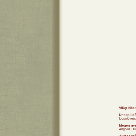
Világ idéz
Ünnepi id
locsolóver
Idegen nye
Angolul
,
Hú