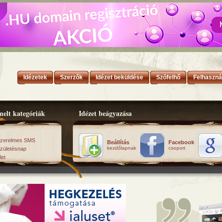
Idézetek
Szerzők
Idézet beküldése
Szófelhő
Felhaszná
elt kategóriák
Idézet beágyazása
zerelmes SMS
Beállítás
Facebook
kezdőlapnak
csoport
zületésnap
let