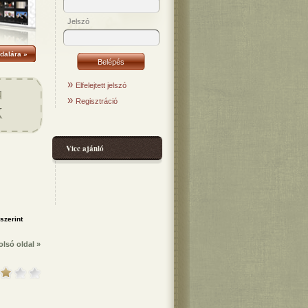
Jelszó
dalára »
»
Elfelejtett jelszó
»
Regisztráció
Vicc ajánló
olsó oldal »