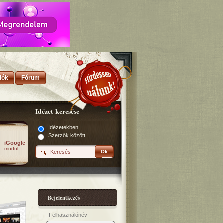
lók
Fórum
Idézet keresése
Idézetekben
Szerzők között
iGoogle
modul
Ok
Bejelentkezés
Felhasználónév