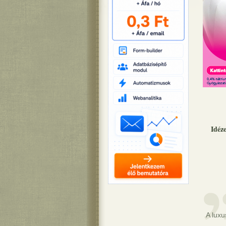
Idéz
A luxu