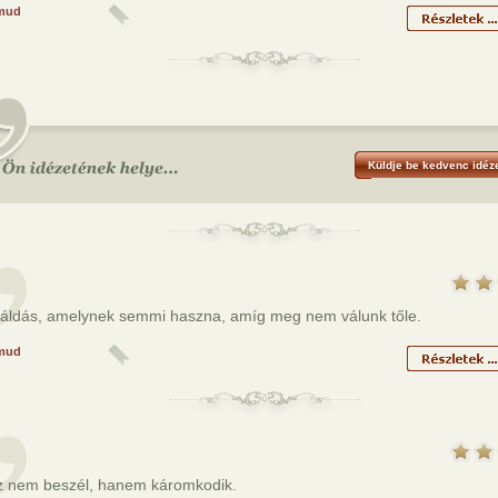
mud
Küldje be kedvenc idéze
 áldás, amelynek semmi haszna, amíg meg nem válunk tőle.
mud
z nem beszél, hanem káromkodik.