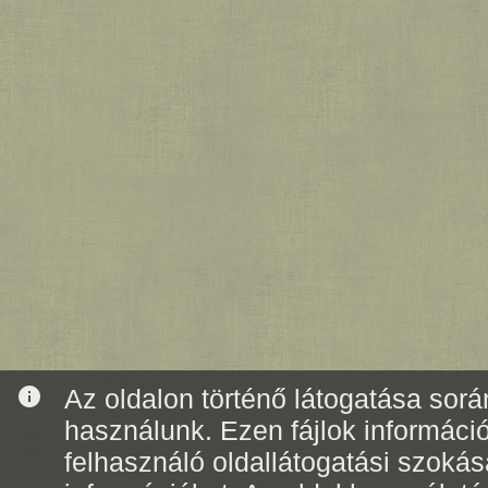
info
Az oldalon történő látogatása során
használunk. Ezen fájlok informáci
felhasználó oldallátogatási szoká