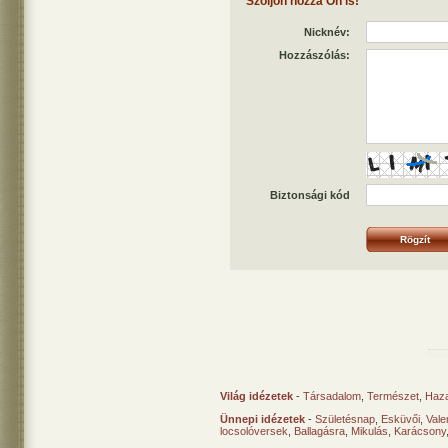
Szóljon hozzá Ön is!
Nicknév:
Hozzászólás:
Biztonsági kód
Világ idézetek
-
Társadalom
,
Természet
,
Haz
Ünnepi idézetek
-
Születésnap
,
Esküvői
,
Vale
locsolóversek
,
Ballagásra
,
Mikulás
,
Karácsony