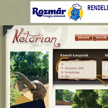
Idézetek
Szerzők
Kiemelt kategóriák
Id
»
»
Szerelmes SMS
»
Születésnap
»
Élet