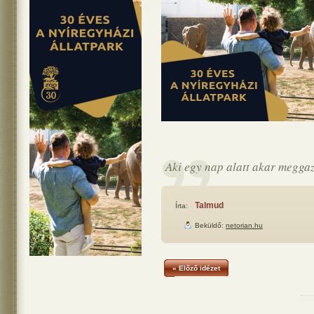
Aki egy nap alatt akar meggaz
Talmud
Írta:
Beküldő:
netorian.hu
« Előző idézet