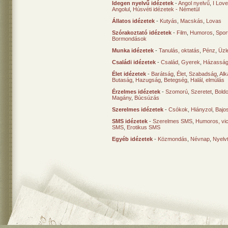
Idegen nyelvű idézetek
-
Angol nyelvű
,
I Lov
Angolul
,
Húsvéti idézetek - Németül
Állatos idézetek
-
Kutyás
,
Macskás
,
Lovas
Szórakoztató idézetek
-
Film
,
Humoros
,
Spor
Bormondások
Munka idézetek
-
Tanulás, oktatás
,
Pénz
,
Üzle
Családi idézetek
-
Család
,
Gyerek
,
Házasság
Élet idézetek
-
Barátság
,
Élet
,
Szabadság
,
Al
Butaság
,
Hazugság
,
Betegség
,
Halál, elmúlás
Érzelmes idézetek
-
Szomorú
,
Szeretet
,
Bold
Magány
,
Búcsúzás
Szerelmes idézetek
-
Csókok
,
Hiányzol
,
Bajo
SMS idézetek
-
Szerelmes SMS
,
Humoros, vi
SMS
,
Erotikus SMS
Egyéb idézetek
-
Közmondás
,
Névnap
,
Nyelv