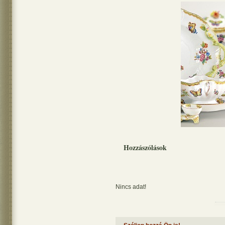
Hozzászólások
Nincs adat!