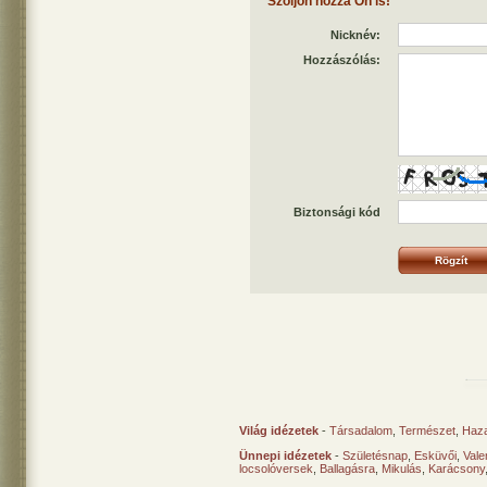
Szóljon hozzá Ön is!
Nicknév:
Hozzászólás:
Biztonsági kód
Világ idézetek
-
Társadalom
,
Természet
,
Haz
Ünnepi idézetek
-
Születésnap
,
Esküvői
,
Vale
locsolóversek
,
Ballagásra
,
Mikulás
,
Karácsony