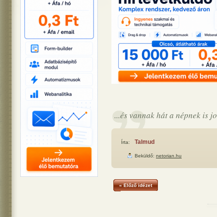
...és vannak hát a népnek is 
Talmud
Írta:
Beküldő:
netorian.hu
« Előző idézet