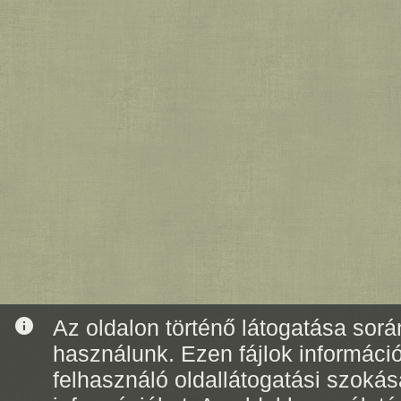
info
Az oldalon történő látogatása során
használunk. Ezen fájlok informáci
felhasználó oldallátogatási szoká