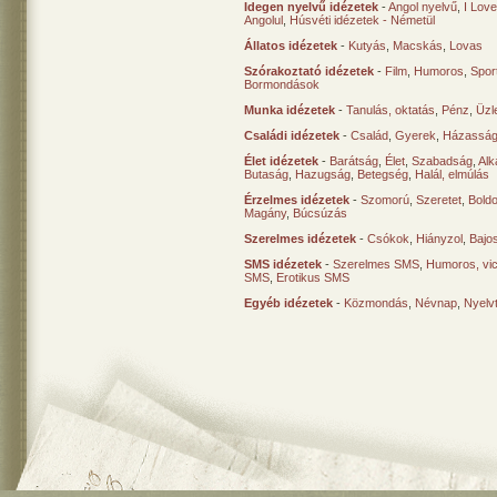
Idegen nyelvű idézetek
-
Angol nyelvű
,
I Lov
Angolul
,
Húsvéti idézetek - Németül
Állatos idézetek
-
Kutyás
,
Macskás
,
Lovas
Szórakoztató idézetek
-
Film
,
Humoros
,
Spor
Bormondások
Munka idézetek
-
Tanulás, oktatás
,
Pénz
,
Üzle
Családi idézetek
-
Család
,
Gyerek
,
Házasság
Élet idézetek
-
Barátság
,
Élet
,
Szabadság
,
Al
Butaság
,
Hazugság
,
Betegség
,
Halál, elmúlás
Érzelmes idézetek
-
Szomorú
,
Szeretet
,
Bold
Magány
,
Búcsúzás
Szerelmes idézetek
-
Csókok
,
Hiányzol
,
Bajo
SMS idézetek
-
Szerelmes SMS
,
Humoros, vi
SMS
,
Erotikus SMS
Egyéb idézetek
-
Közmondás
,
Névnap
,
Nyelv