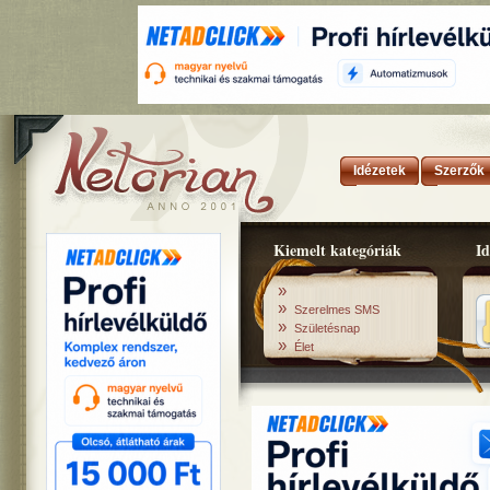
Idézetek
Szerzők
Kiemelt kategóriák
Id
»
»
Szerelmes SMS
»
Születésnap
»
Élet