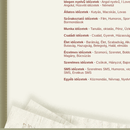
Idegen nyelvű idézetek
-
Angol nyelvű
,
I Lov
Angolul
,
Húsvéti idézetek - Németül
Állatos idézetek
-
Kutyás
,
Macskás
,
Lovas
Szórakoztató idézetek
-
Film
,
Humoros
,
Spor
Bormondások
Munka idézetek
-
Tanulás, oktatás
,
Pénz
,
Üzle
Családi idézetek
-
Család
,
Gyerek
,
Házasság
Élet idézetek
-
Barátság
,
Élet
,
Szabadság
,
Al
Butaság
,
Hazugság
,
Betegség
,
Halál, elmúlás
Érzelmes idézetek
-
Szomorú
,
Szeretet
,
Bold
Magány
,
Búcsúzás
Szerelmes idézetek
-
Csókok
,
Hiányzol
,
Bajo
SMS idézetek
-
Szerelmes SMS
,
Humoros, vi
SMS
,
Erotikus SMS
Egyéb idézetek
-
Közmondás
,
Névnap
,
Nyelv