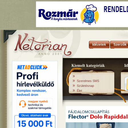
Idézetek
Szerzők
Kiemelt kategóriák
Id
»
»
Szerelmes SMS
»
Születésnap
»
Élet