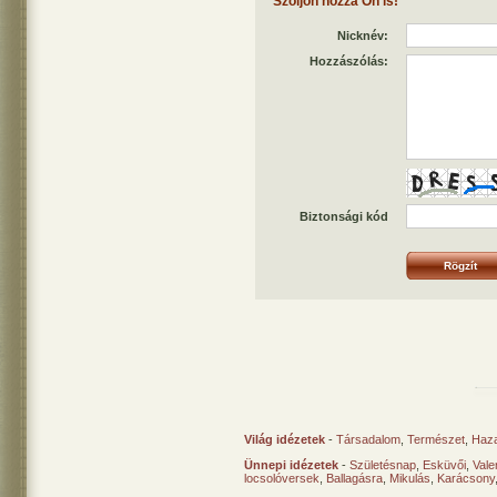
Szóljon hozzá Ön is!
Nicknév:
Hozzászólás:
Biztonsági kód
Világ idézetek
-
Társadalom
,
Természet
,
Haz
Ünnepi idézetek
-
Születésnap
,
Esküvői
,
Vale
locsolóversek
,
Ballagásra
,
Mikulás
,
Karácsony