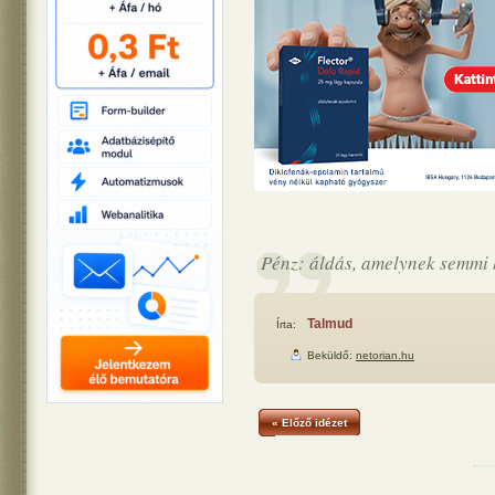
Pénz: áldás, amelynek semmi 
Talmud
Írta:
Beküldő:
netorian.hu
« Előző idézet