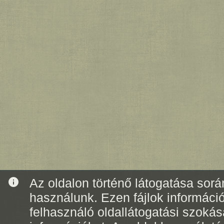
info
Az oldalon történő látogatása során
használunk. Ezen fájlok informáci
felhasználó oldallátogatási szoká