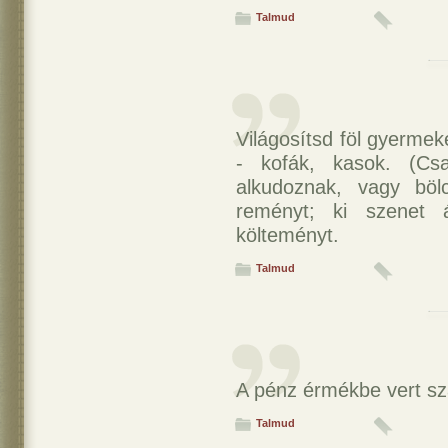
Talmud
Világosítsd föl gyerme
- kofák, kasok. (Cs
alkudoznak, vagy böl
reményt; ki szenet á
költeményt.
Talmud
A pénz érmékbe vert s
Talmud