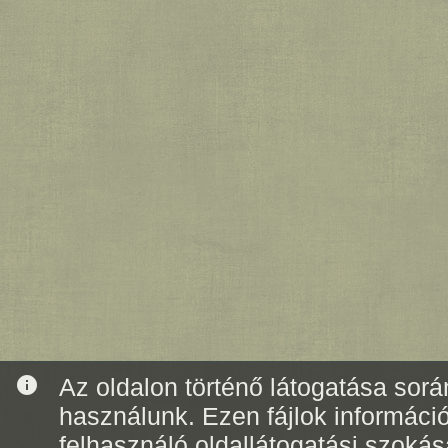
info
Az oldalon történő látogatása során
használunk. Ezen fájlok informáci
felhasználó oldallátogatási szoká