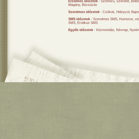
Érzelmes idézetek
-
Szomorú
,
Szeretet
,
Bold
Magány
,
Búcsúzás
Szerelmes idézetek
-
Csókok
,
Hiányzol
,
Bajo
SMS idézetek
-
Szerelmes SMS
,
Humoros, vi
SMS
,
Erotikus SMS
Egyéb idézetek
-
Közmondás
,
Névnap
,
Nyelv