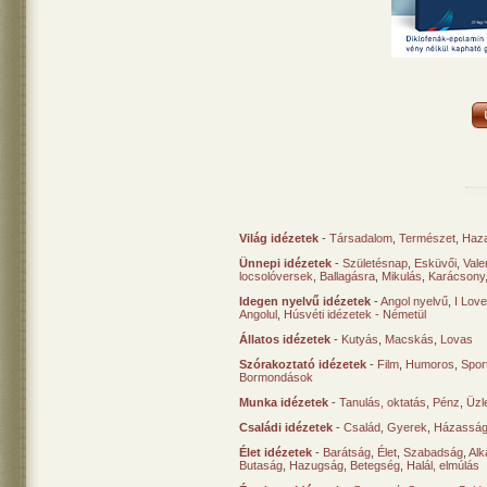
Világ idézetek
-
Társadalom
,
Természet
,
Haz
Ünnepi idézetek
-
Születésnap
,
Esküvői
,
Vale
locsolóversek
,
Ballagásra
,
Mikulás
,
Karácsony
Idegen nyelvű idézetek
-
Angol nyelvű
,
I Lov
Angolul
,
Húsvéti idézetek - Németül
Állatos idézetek
-
Kutyás
,
Macskás
,
Lovas
Szórakoztató idézetek
-
Film
,
Humoros
,
Spor
Bormondások
Munka idézetek
-
Tanulás, oktatás
,
Pénz
,
Üzle
Családi idézetek
-
Család
,
Gyerek
,
Házasság
Élet idézetek
-
Barátság
,
Élet
,
Szabadság
,
Al
Butaság
,
Hazugság
,
Betegség
,
Halál, elmúlás