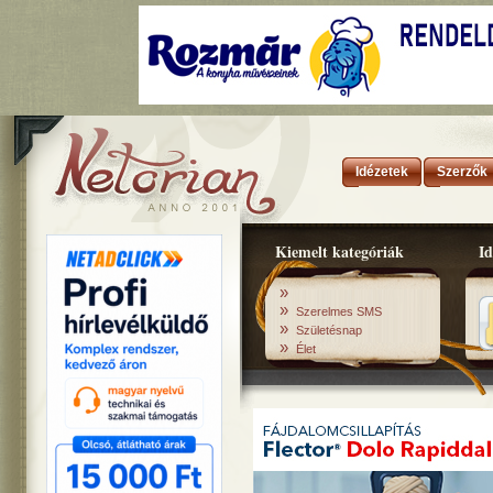
Idézetek
Szerzők
Kiemelt kategóriák
Id
»
»
Szerelmes SMS
»
Születésnap
»
Élet