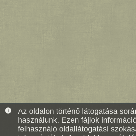
info
Az oldalon történő látogatása során
használunk. Ezen fájlok informáci
felhasználó oldallátogatási szoká