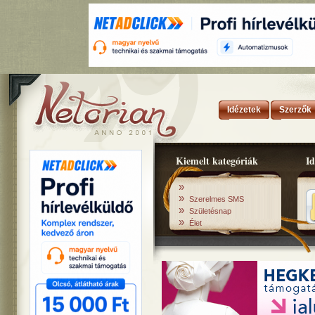
Idézetek
Szerzők
Kiemelt kategóriák
Id
»
»
Szerelmes SMS
»
Születésnap
»
Élet