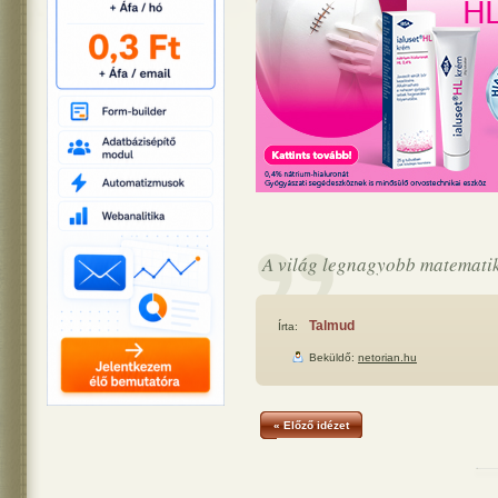
A világ legnagyobb matematik
Talmud
Írta:
Beküldő:
netorian.hu
« Előző idézet