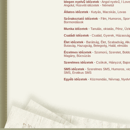
Idegen nyelvű idézetek
-
Angol nyelvű
,
I Lov
Angolul
,
Húsvéti idézetek - Németül
Állatos idézetek
-
Kutyás
,
Macskás
,
Lovas
Szórakoztató idézetek
-
Film
,
Humoros
,
Spor
Bormondások
Munka idézetek
-
Tanulás, oktatás
,
Pénz
,
Üzle
Családi idézetek
-
Család
,
Gyerek
,
Házasság
Élet idézetek
-
Barátság
,
Élet
,
Szabadság
,
Al
Butaság
,
Hazugság
,
Betegség
,
Halál, elmúlás
Érzelmes idézetek
-
Szomorú
,
Szeretet
,
Bold
Magány
,
Búcsúzás
Szerelmes idézetek
-
Csókok
,
Hiányzol
,
Bajo
SMS idézetek
-
Szerelmes SMS
,
Humoros, vi
SMS
,
Erotikus SMS
Egyéb idézetek
-
Közmondás
,
Névnap
,
Nyelv