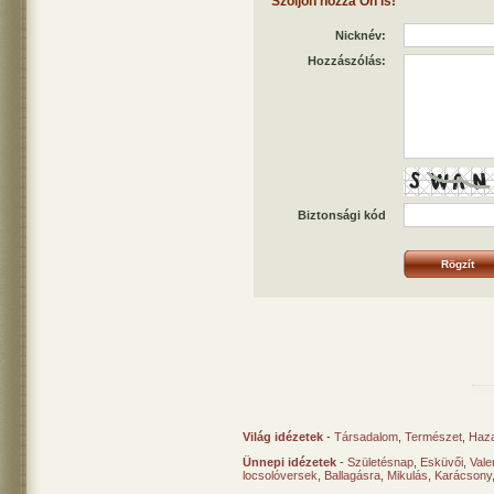
Szóljon hozzá Ön is!
Nicknév:
Hozzászólás:
Biztonsági kód
Világ idézetek
-
Társadalom
,
Természet
,
Haz
Ünnepi idézetek
-
Születésnap
,
Esküvői
,
Vale
locsolóversek
,
Ballagásra
,
Mikulás
,
Karácsony