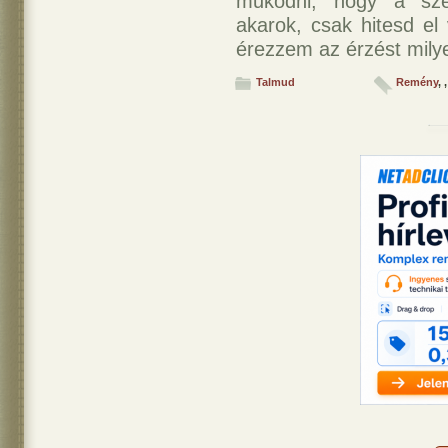
működni, hogy a sze
akarok, csak hitesd e
érezzem az érzést milye
Talmud
Remény
,
,