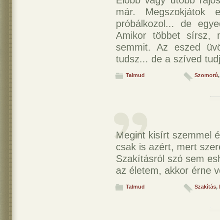
Előbb vagy utóbb rájö
már. Megszokjátok 
próbálkozol... de eg
Amikor többet sírsz,
semmit. Az eszed üvö
tudsz... de a szíved tud
Talmud
Szomorú
Megint kisírt szemmel 
csak is azért, mert szer
Szakításról szó sem es
az életem, akkor érne v
Talmud
Szakítás
,