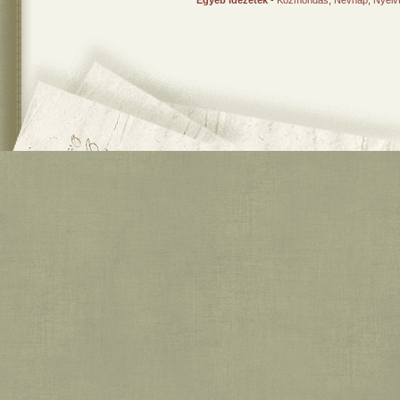
Egyéb idézetek
-
Közmondás
,
Névnap
,
Nyelv