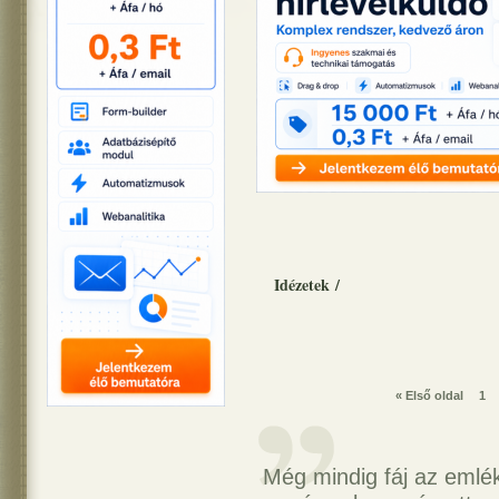
Idézetek
/
« Első oldal
1
Még mindig fáj az emlé