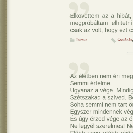
Elkövettem az a hibát
megpróbáltam elhitet
csak az volt, hogy ezt 
Talmud
Csalódás
,
Az életben nem éri meg
Semmi értelme.
Ugyanaz a vége. Mindig
Szétszakad a szíved. Be
Soha semmi nem tart ör
Egyszer mindennek vége
És úgy érzed vége az é
Ne legyél szerelmes! N