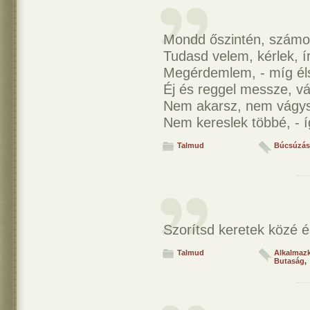
Mondd őszintén, számod
Tudasd velem, kérlek, írj
Megérdemlem, - míg éls
Éj és reggel messze, v
Nem akarsz, nem vágysz
Nem kereslek többé, - 
Talmud
Búcsúzás
Szorítsd keretek közé é
Talmud
Alkalmaz
Butaság
,