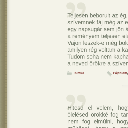
Teljesen beborult az ég,
szívemnek fáj még az e
egy napsugár sem jön á
a reményem teljesen els
Vajon leszek-e még bol
amilyen rég voltam a ka
Tudom soha nem kaphat
a neved örökre a szívem
Talmud
Fájdalom
Hitesd el velem, hog
ölelésed örökké fog ta
nem fog elmúlni, hog