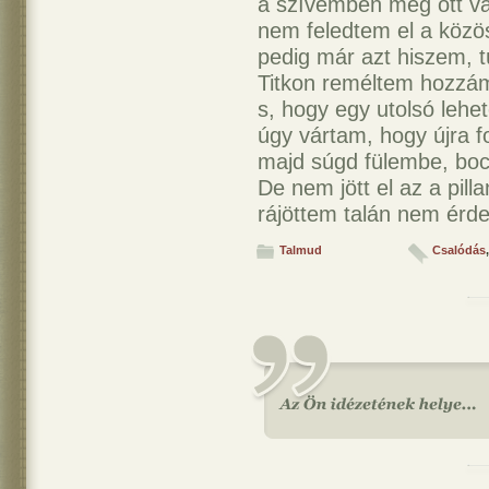
a szívemben még ott va
nem feledtem el a közö
pedig már azt hiszem, tú
Titkon reméltem hozzám 
s, hogy egy utolsó lehe
úgy vártam, hogy újra 
majd súgd fülembe, bo
De nem jött el az a pill
rájöttem talán nem érd
Talmud
Csalódás