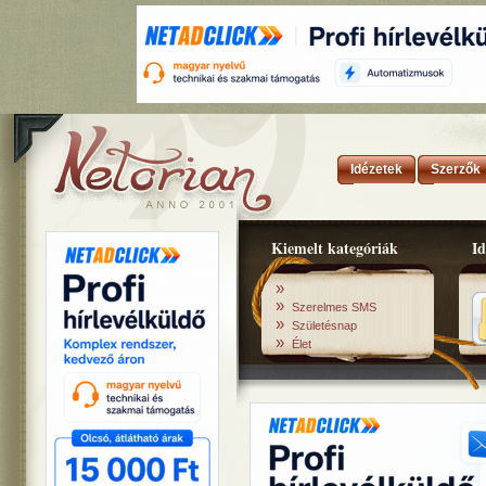
Idézetek
Szerzők
Kiemelt kategóriák
Id
»
»
Szerelmes SMS
»
Születésnap
»
Élet