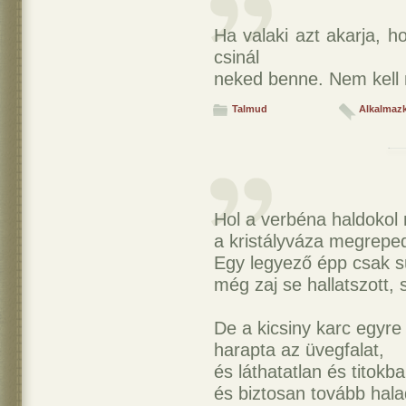
Ha valaki azt akarja, h
csinál
neked benne. Nem kell 
Talmud
Alkalmaz
Hol a verbéna haldokol
a kristályváza megreped
Egy legyező épp csak sú
még zaj se hallatszott, 
De a kicsiny karc egyre
harapta az üvegfalat,
és láthatatlan és titokb
és biztosan tovább hala