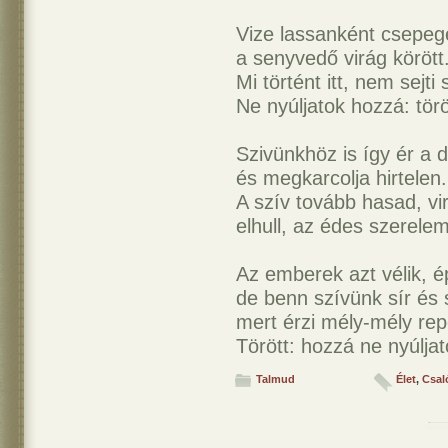
Vize lassanként csepege
a senyvedő virág körött
Mi történt itt, nem sejti 
Ne nyúljatok hozzá: törö
Szivünkhöz is így ér a 
és megkarcolja hirtelen.
A szív tovább hasad, vi
elhull, az édes szerelem
Az emberek azt vélik, 
de benn szívünk sír és 
mert érzi mély-mély re
Törött: hozzá ne nyúljat
Talmud
Élet
,
Csal