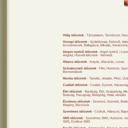
Világ idézetek
-
Társadalom
,
Természet
,
Haz
Ünnepi idézetek
-
Születésnap
,
Esküvői
,
Vale
locsolóversek
,
Ballagásra
,
Mikulás
,
Karácsony
Idegen nyelvű idézetek
-
Angol nyelvű
,
I Lov
Angolul
,
Húsvéti idézetek - Németül
Állatos idézetek
-
Kutyás
,
Macskás
,
Lovas
Szórakoztató idézetek
-
Film
,
Humoros
,
Spor
Bormondások
Munka idézetek
-
Tanulás, oktatás
,
Pénz
,
Üzle
Családi idézetek
-
Család
,
Gyerek
,
Házasság
Élet idézetek
-
Barátság
,
Élet
,
Szabadság
,
Al
Butaság
,
Hazugság
,
Betegség
,
Halál, elmúlás
Érzelmes idézetek
-
Szomorú
,
Szeretet
,
Bold
Magány
,
Búcsúzás
Szerelmes idézetek
-
Csókok
,
Hiányzol
,
Bajo
SMS idézetek
-
Szerelmes SMS
,
Humoros, vi
SMS
,
Erotikus SMS