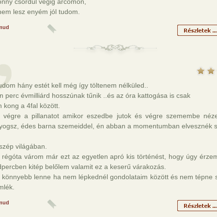
önny csordul végig arcomon,
nem lesz enyém jól tudom.
mud
dom hány estét kell még így töltenem nélküled..
 perc évmilliárd hosszúnak tűnik ..és az óra kattogása is csak
 kong a 4fal között.
 végre a pillanatot amikor eszedbe jutok és végre szemembe néz
yogsz, édes barna szemeiddel, én abban a momentumban elvesznék
szép világában.
y régóta várom már ezt az egyetlen apró kis történést, hogy úgy érze
percben kitép belőlem valamit ez a keserű várakozás.
l könnyebb lenne ha nem lépkednél gondolataim között és nem tépne s
mlék.
mud