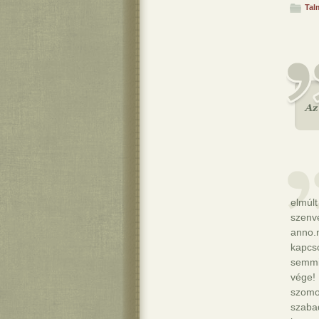
Tal
elmúlt
szenv
anno.
kapcs
semmi
vége!
szomo
szabad