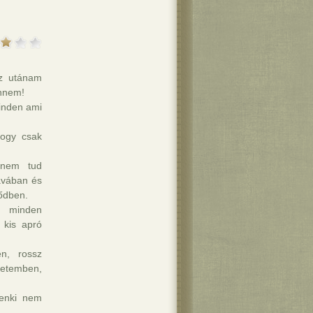
z utánam
ennem!
inden ami
hogy csak
 nem tud
zavában és
ődben.
m minden
 kis apró
n, rossz
letemben,
senki nem