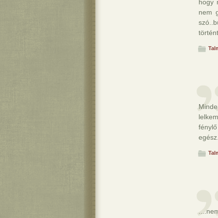
hogy m
nem g
szó..
történ
Tal
Minde
lelke
fényl
egész
Tal
....n