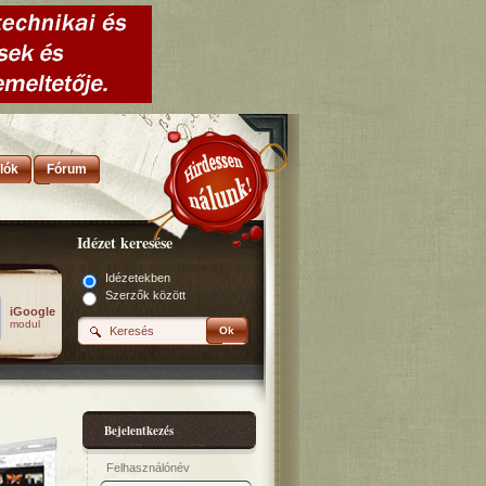
lók
Fórum
Idézet keresése
Idézetekben
Szerzők között
iGoogle
modul
Ok
Bejelentkezés
Felhasználónév