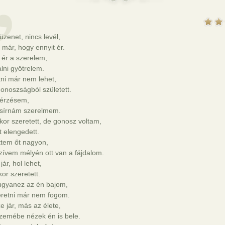
üzenet, nincs levél,
már, hogy ennyit ér.
 ér a szerelem,
lni gyötrelem.
ni már nem lehet,
onoszságból született.
 érzésem,
asírnám szerelmem.
kor szeretett, de gonosz voltam,
t elengedett.
ttem őt nagyon,
zívem mélyén ott van a fájdalom.
jár, hol lehet,
kor szeretett.
ugyanez az én bajom,
eretni már nem fogom.
 jár, más az élete,
zemébe nézek én is bele.