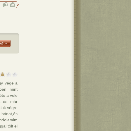
tét »
ogy vége a
ben mint
te a vele
..és már
lok.végre
bánat,és
ndolataim
al tölt el