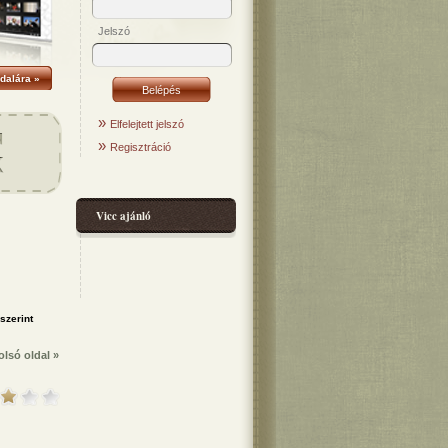
Jelszó
dalára »
»
Elfelejtett jelszó
»
Regisztráció
Vicc ajánló
olsó oldal »