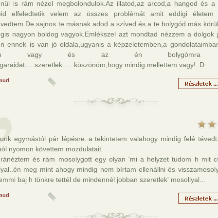
lenül is rám nézel megbolondulok.Az illatod,az arcod,a hangod és a
id elfeledtetik velem az összes problémát amit eddigi életem
nvedtem.De sajnos te másnak adod a szíved és a te bolygód más körül
gis nagyon boldog vagyok.Emlékszel azt mondtad nézzem a dolgok jó
en ennek is van jó oldala,ugyanis a képzeletemben,a gondolataimba
yém vagy és az én bolygómra sz
araidat.....szeretlek......köszönöm,hogy mindig mellettem vagy! :D
mud
ltunk egymástól pár lépésre..a tekintetem valahogy mindig felé téve
ból nyomon követtem mozdulatait.
 ránéztem és rám mosolygott egy olyan 'mi a helyzet tudom h mit cs
lyal..én meg mint ahogy mindig nem bírtam ellenállni és visszamosol
emmi baj h tönkre tettél de mindennél jobban szeretlek' mosollyal...
mud