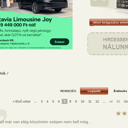
Idézet beágyazása webol
etek
/
RENDEZÉS:
« Első oldal
...
3
4
5
6
7
8
9
10
11
12
...
of
31
Ut
ból már van elég köszönöm szépen nem kell még...