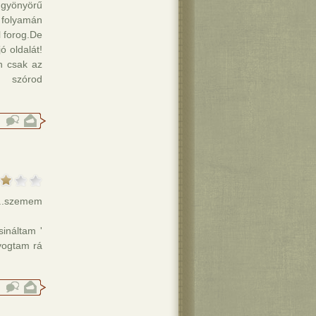
 gyönyörű
 folyamán
 forog.De
 oldalát!
n csak az
órod
dt..szemem
ináltam '
yogtam rá