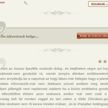
mud
Küldje be kedvenc idéze
 mint az összes ilyesféle mulandó dolog...és kiejthetem végre azt h
edésnek.nem gondolok rá, nemér annyira élénken emlékezetem
nem árnyékolja be a napomat az hogy látom.már hidegen hagy a jelenlé
olatos információk.már nem dobbanó szivvel emlitem meg nevét
lyen pillangók nem repdesnek odalenn ha a közös emlékekre gondo
 elkezdődhet életem azon szakasza amikor már nem csak a 
rúság kelt fel minden reggel és tart velem a többi 24órában.go
ok nézésem nem őt keresi minden órában...és le írhatatlan boldogságg