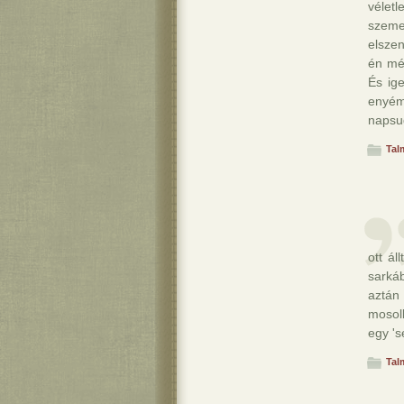
vélet
szeme
elsze
én mé
És ig
en
napsug
Tal
ott ál
sarká
aztán
mosol
egy 's
Tal