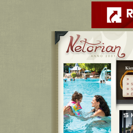
Kiem
»
»
S
»
S
»
É