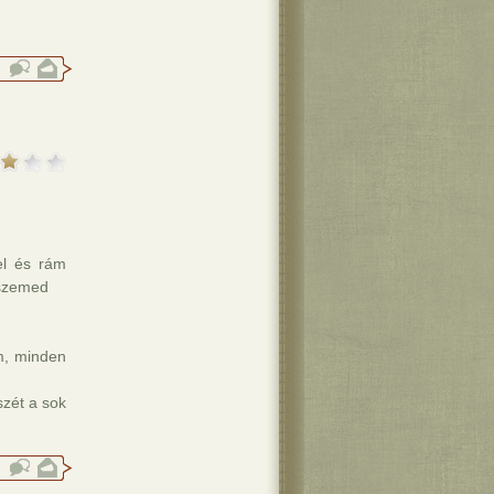
el és rám
 szemed
m, minden
zét a sok