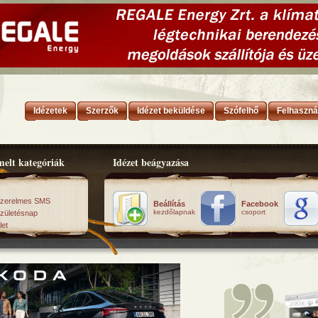
Idézetek
Szerzők
Idézet beküldése
Szófelhő
Felhaszná
elt kategóriák
Idézet beágyazása
zerelmes SMS
Beállítás
Facebook
kezdőlapnak
csoport
zületésnap
let