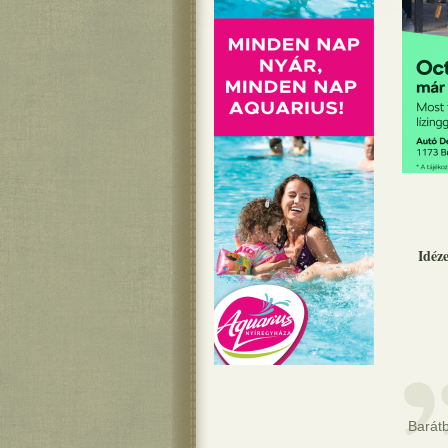
Idéz
Barát