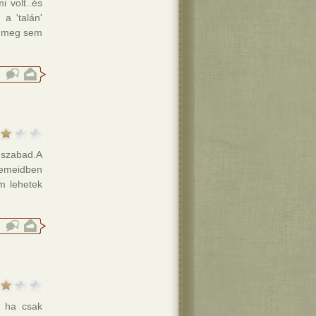
i volt..és
a 'talán'
e meg sem
 szabad.A
zemeidben
m lehetek
y ha csak