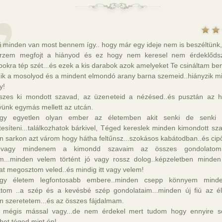
i minden van most bennem így.. hogy már egy ideje nem is beszéltünk,
rzem megfojt a hiányod és ez hogy nem keresel nem érdeklőds
okra tép szét...és ezek a kis darabok azok amelyeket Te csináltam b
zik a mosolyod és a mindent elmondó arany barna szemeid..hiányzik m
y!
szes ki mondott szavad, az üzeneteid a nézésed..és pusztán az 
ünk egymás mellett az utcán.
gy egyetlen olyan ember az életemben akit senki de senki
tesíteni...találkozhatok bárkivel, Téged kereslek minden kimondott s
n sarkon azt várom hogy hátha feltűnsz...szokásos kabátodban..és cip
e vagy mindenem a kimondd szavaim az összes gondolato
m...minden velem történt jó vagy rossz dolog..képzeletben minden
at megosztom veled..és mindig itt vagy velem!
gy életem legfontosabb embere..minden csepp könnyem minde
natom ..a szép és a kevésbé szép gondolataim...minden új fiú az é
n szeretetem...és az összes fájdalmam.
 mégis mással vagy...de nem érdekel mert tudom hogy ennyire 
het téged mint én!