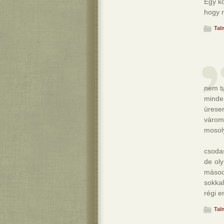
Egy k
hogy 
Tal
nem tu
minden
üresen
várom
mosol
csoda
de ol
másod
sokka
régi e
Tal