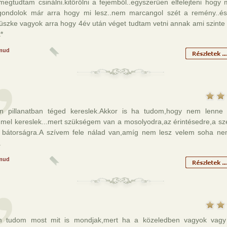
egtudtam csinálni.kitörölni a fejemből..egyszerűen elfelejteni hogy m
ondolok már arra hogy mi lesz..nem marcangol szét a remény..és 
büszke vagyok arra hogy 4év után véget tudtam vetni annak ami szint
t*
mud
n pillanatban téged kereslek.Akkor is ha tudom,hogy nem lenne
mmel kereslek...mert szükségem van a mosolyodra,az érintésedre,a s
ő bátorságra.A szívem fele nálad van,amíg nem lesz velem soha ne
.
mud
em tudom most mit is mondjak,mert ha a közeledben vagyok vag