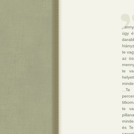
..anny
úgy é
darabb
hiány
te vag
az ös
menny
te va
helyet
minde
...T
perce
titkom
te va
pilla
minde
és Te
szeret