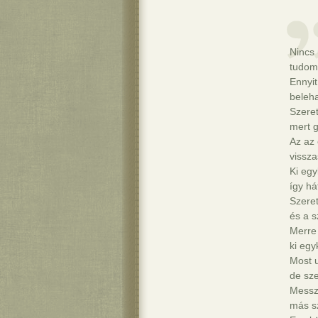
Nincs 
tudom 
Ennyit
beleha
Szeret
mert g
Az az
vissz
Ki egy
így há
Szere
és a s
Merre 
ki egy
Most 
de sz
Messze
más s