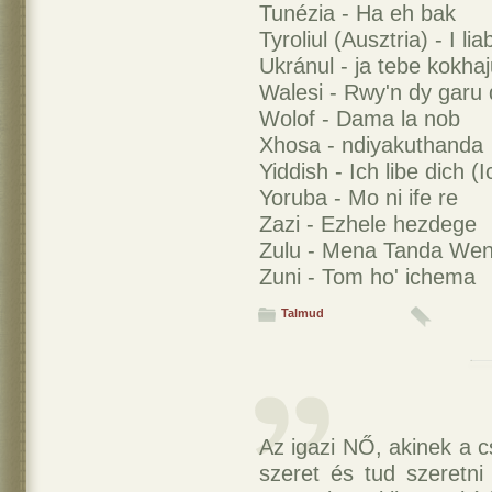
Tunézia - Ha eh bak
Tyroliul (Ausztria) - I lia
Ukránul - ja tebe kokha
Walesi - Rwy'n dy garu 
Wolof - Dama la nob
Xhosa - ndiyakuthanda
Yiddish - Ich libe dich (I
Yoruba - Mo ni ife re
Zazi - Ezhele hezdege
Zulu - Mena Tanda We
Zuni - Tom ho' ichema
Talmud
Az igazi NŐ, akinek a cs
szeret és tud szeretni