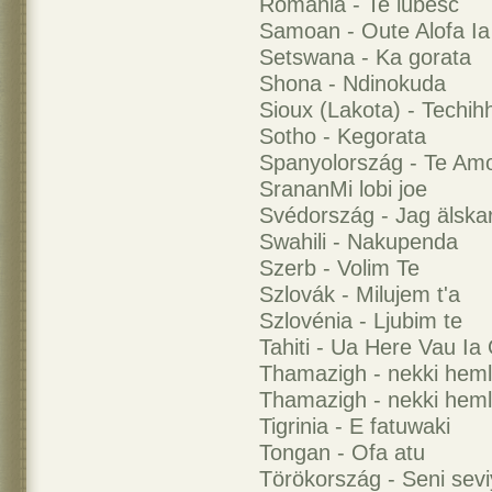
Románia - Te iubesc
Samoan - Oute Alofa I
Setswana - Ka gorata
Shona - Ndinokuda
Sioux (Lakota) - Techihh
Sotho - Kegorata
Spanyolország - Te Am
SrananMi lobi joe
Svédország - Jag älskar
Swahili - Nakupenda
Szerb - Volim Te
Szlovák - Milujem t'a
Szlovénia - Ljubim te
Tahiti - Ua Here Vau Ia
Thamazigh - nekki hemla
Thamazigh - nekki heml
Tigrinia - E fatuwaki
Tongan - Ofa atu
Törökország - Seni sev