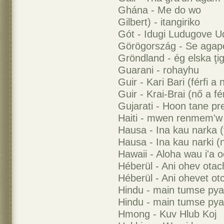
Ghána - Me do wo
Gilbert) - itangiriko
Gót - Idugi Ludugove 
Görögország - Se agap
Gröndland - ég elska ţi
Guarani - rohayhu
Guir - Kari Bari (férfi a
Guir - Krai-Brai (nő a fé
Gujarati - Hoon tane p
Haiti - mwen renmem'w
Hausa - Ina kau narka (
Hausa - Ina kau narki (
Hawaii - Aloha wau i'a 
Héberül - Ani ohev otach
Héberül - Ani ohevet otc
Hindu - main tumse pyar
Hindu - main tumse pyar
Hmong - Kuv Hlub Koj