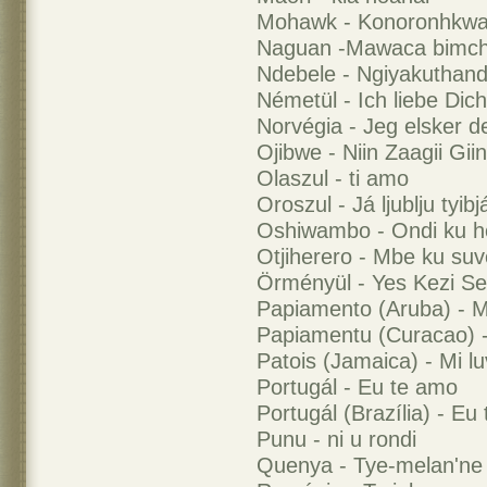
Mohawk - Konoronhkw
Naguan -Mawaca bimc
Ndebele - Ngiyakuthan
Németül - Ich liebe Dich
Norvégia - Jeg elsker d
Ojibwe - Niin Zaagii Giin
Olaszul - ti amo
Oroszul - Já ljublju tyibj
Oshiwambo - Ondi ku h
Otjiherero - Mbe ku suv
Örményül - Yes Kezi 
Papiamento (Aruba) - M
Papiamentu (Curacao) 
Patois (Jamaica) - Mi l
Portugál - Eu te amo
Portugál (Brazília) - Eu
Punu - ni u rondi
Quenya - Tye-melan'ne