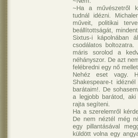
~Nem.
~Ha a művészetről ké
tudnál idézni. Michale
műveit, politikai terv
beállítottságát, minde
Sixtus-i kápolnában 
csodálatos boltozatra.
máris sorolod a kedv
néhányszor. De azt nem
felébredni egy nő mellet
Nehéz eset vagy. H
Shakespeare-t idéznél
barátaim!. De sohasem
a legjobb barátod, aki
rajta segíteni.
Ha a szerelemről kérde
De nem néztél még nőr
egy pillantásával meg
küldött volna egy angy