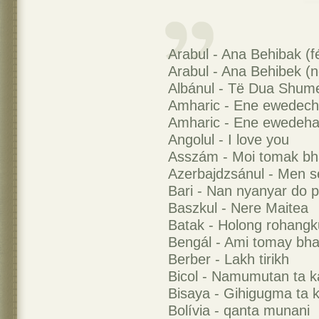
Arabul - Ana Behibak (fé
Arabul - Ana Behibek (
Albánul - Të Dua Shum
Amharic - Ene ewedech
Amharic - Ene ewedehal
Angolul - I love you
Asszám - Moi tomak bh
Azerbajdzsánul - Men s
Bari - Nan nyanyar do p
Baszkul - Nere Maitea
Batak - Holong rohangk
Bengál - Ami tomay bha
Berber - Lakh tirikh
Bicol - Namumutan ta k
Bisaya - Gihigugma ta 
Bolívia - qanta munani