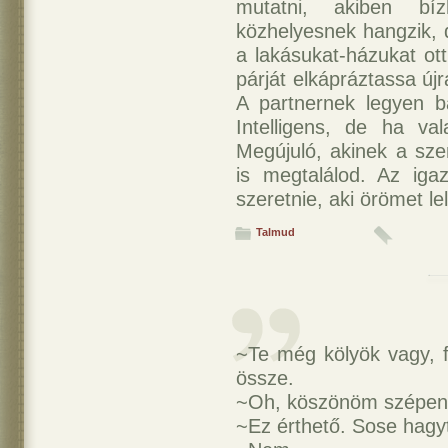
mutatni, akiben bí
közhelyesnek hangzik, 
a lakásukat-házukat ot
párját elkápráztassa új
A partnernek legyen ba
Intelligens, de ha val
Megújuló, akinek a sz
is megtalálod. Az iga
szeretnie, aki örömet le
Talmud
~Te még kölyök vagy, f
össze.
~Oh, köszönöm szépen
~Ez érthető. Sose hagyt