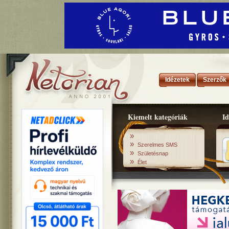
Idézetek
Szerzők
Kiemelt kategóriák
Id
»
»
Szerelmes SMS
»
Születésnap
»
Élet