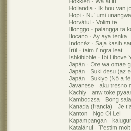
Hokkien - Wa ai lu
Hollandia - Ik hou van j
Hopi - Nu' umi unangwa
Horvátul - Volim te
Illonggo - palangga ta k
Ilocano - Ay aya tenka
Indonéz - Saja kasih sa
Írül - taim i' ngra leat
Ishkibibble - Ibi Libove 
Japán - Ore wa omae ga
Japán - Suki desu (az e
Japán - Sukiyo (Nő a fé
Javanese - aku tresno 
Kachiy - anw toke pyaar
Kambodzsa - Bong sal
Kanada (francia) - Je t'
Kanton - Ngo Oi Lei
Kapampangan - kalugur
Katalánul - T'estim molt