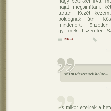
nagy betűkkel írva, 
haját megsimítani, k
tartani. Kezét kezem
boldognak látni. K
mindenért, önzetle
gyermeked szereted. Sz
Talmud
És mikor eltelnek a het