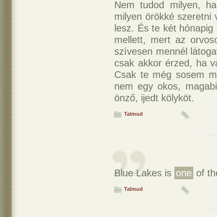
Nem tudod milyen, ha
milyen örökké szeretni 
lesz. És te két hónapig
mellett, mert az orvo
szívesen mennél látogat
csak akkor érzed, ha v
Csak te még sosem mer
nem egy okos, magabizt
önző, ijedt kölyköt.
Talmud
Blue Lakes is
one
of th
Talmud