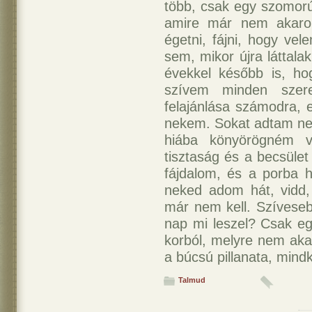
több, csak egy szomorú
amire már nem akaro
égetni, fájni, hogy vel
sem, mikor újra láttala
évekkel később is, h
szívem minden szere
felajánlása számodra, 
nekem. Sokat adtam nek
hiába könyörögném v
tisztaság és a becsület
fájdalom, és a porba h
neked adom hát, vidd,
már nem kell. Szíveseb
nap mi leszel? Csak e
korból, melyre nem aka
a búcsú pillanata, mind
Talmud