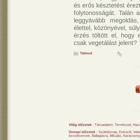
és erős késztetést ére
folytonosságát. Talán 
leggyávább megoldás,
élettel, közönyével, sú
érzés töltött el, hogy
csak vegetálást jelent?
Talmud
Világ idézetek
-
Társadalom
,
Természet
,
Haz
Ünnepi idézetek
-
Születésnap
,
Esküvői
,
Vale
locsolóversek
,
Ballagásra
,
Mikulás
,
Karácsony