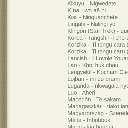
Kikuyu - Nigwedete
Kína - wo aě ni
Kisii - Ninguanchete
Lingala - Nalingi yo
Klingon (Star Trek) - qu
Korea - Tangshin-i cho-
Korzika - Ti tengu cara
Korzika - Ti tengu caru (
Lancish - I Lovole Youa
Lao - Khoi huk chau
Lengyelül - Kocham Cie
Lojban - mi do prami
Luganda - nkwagala ny
Luo - Aheri
Macedón - Te sakam
Madagaszkár - tiako ia
Magyarország - Szeretl
Málta - Inhobbok
Maori - kia hoahai