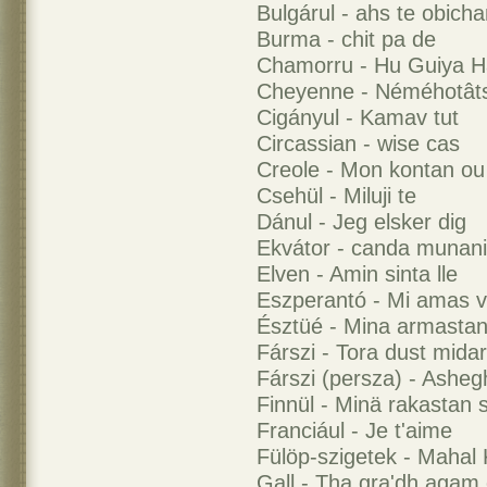
Bulgárul - ahs te obich
Burma - chit pa de
Chamorru - Hu Guiya 
Cheyenne - Néméhotât
Cigányul - Kamav tut
Circassian - wise cas
Creole - Mon kontan ou
Csehül - Miluji te
Dánul - Jeg elsker dig
Ekvátor - canda munani
Elven - Amin sinta lle
Eszperantó - Mi amas v
Észtüé - Mina armastan
Fárszi - Tora dust mid
Fárszi (persza) - Ashe
Finnül - Minä rakastan 
Franciául - Je t'aime
Fülöp-szigetek - Mahal Ki
Gall - Tha gra'dh agam 