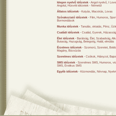
Idegen nyelvű idézetek
-
Angol nyelvű
,
I Lov
Angolul
,
Húsvéti idézetek - Németül
Állatos idézetek
-
Kutyás
,
Macskás
,
Lovas
Szórakoztató idézetek
-
Film
,
Humoros
,
Spor
Bormondások
Munka idézetek
-
Tanulás, oktatás
,
Pénz
,
Üzle
Családi idézetek
-
Család
,
Gyerek
,
Házasság
Élet idézetek
-
Barátság
,
Élet
,
Szabadság
,
Al
Butaság
,
Hazugság
,
Betegség
,
Halál, elmúlás
Érzelmes idézetek
-
Szomorú
,
Szeretet
,
Bold
Magány
,
Búcsúzás
Szerelmes idézetek
-
Csókok
,
Hiányzol
,
Bajo
SMS idézetek
-
Szerelmes SMS
,
Humoros, vi
SMS
,
Erotikus SMS
Egyéb idézetek
-
Közmondás
,
Névnap
,
Nyelv