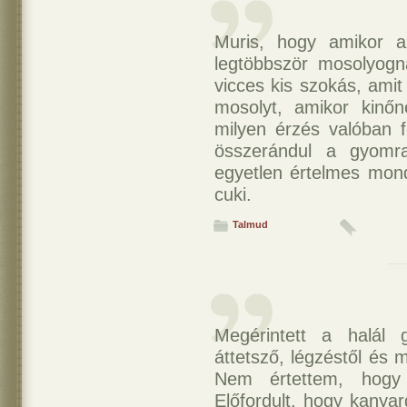
Muris, hogy amikor az
legtöbbször mosolyogn
vicces kis szokás, amit
mosolyt, amikor kinő
milyen érzés valóban 
összerándul a gyomra
egyetlen értelmes mond
cuki.
Talmud
Megérintett a halál 
áttetsző, légzéstől és 
Nem értettem, hogy
Előfordult, hogy kanya