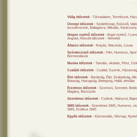
Világ idézetek
-
Társadalom
,
Természet
,
Haz
Ünnepi idézetek
-
Születésnap
,
Esküvői
,
Vale
locsolóversek
,
Ballagásra
,
Mikulás
,
Karácsony
Idegen nyelvű idézetek
-
Angol nyelvű
,
I Lov
Angolul
,
Húsvéti idézetek - Németül
Állatos idézetek
-
Kutyás
,
Macskás
,
Lovas
Szórakoztató idézetek
-
Film
,
Humoros
,
Spor
Bormondások
Munka idézetek
-
Tanulás, oktatás
,
Pénz
,
Üzle
Családi idézetek
-
Család
,
Gyerek
,
Házasság
Élet idézetek
-
Barátság
,
Élet
,
Szabadság
,
Al
Butaság
,
Hazugság
,
Betegség
,
Halál, elmúlás
Érzelmes idézetek
-
Szomorú
,
Szeretet
,
Bold
Magány
,
Búcsúzás
Szerelmes idézetek
-
Csókok
,
Hiányzol
,
Bajo
SMS idézetek
-
Szerelmes SMS
,
Humoros, vi
SMS
,
Erotikus SMS
Egyéb idézetek
-
Közmondás
,
Névnap
,
Nyelv