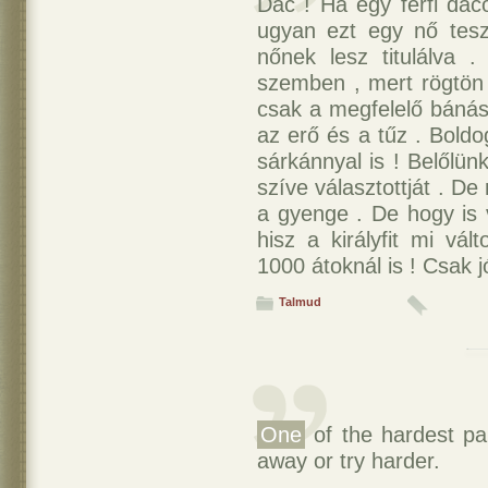
Dac ! Ha egy férfi daco
ugyan ezt egy nő teszi
nőnek lesz titulálva
szemben , mert rögtön r
csak a megfelelő báná
az erő és a tűz . Boldo
sárkánnyal is ! Belőlün
szíve választottját . De
a gyenge . De hogy is
hisz a királyfit mi vá
1000 átoknál is ! Csak j
Talmud
One
of the hardest par
away or try harder.