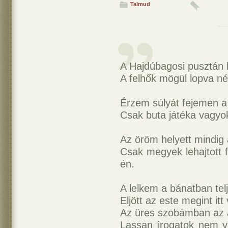
Talmud
A Hajdúbagosi pusztán le
A felhők mögül lopva n
Érzem súlyát fejemen a
Csak buta játéka vagyo
Az öröm helyett mindig 
Csak megyek lehajtott 
én.
A lelkem a bánatban tel
Eljött az este megint it
Az üres szobámban az as
Lassan írogatok nem v