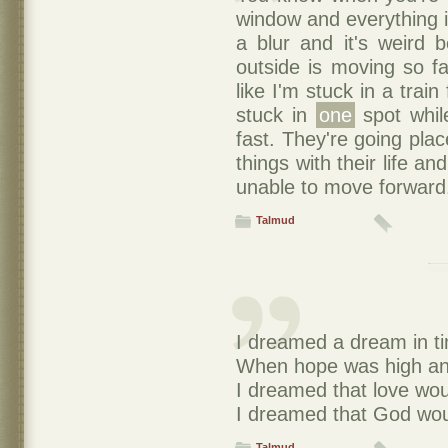
window and everything is
a blur and it's weird b
outside is moving so fa
like I'm stuck in a tra
stuck in
one
spot whil
fast. They're going pla
things with their life an
unable to move forward
Talmud
I dreamed a dream in t
When hope was high and 
I dreamed that love wou
I dreamed that God woul
Talmud