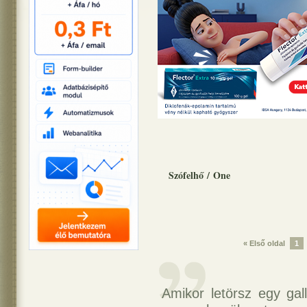
Szófelhő
/
One
« Első oldal
1
Amikor letörsz egy gall