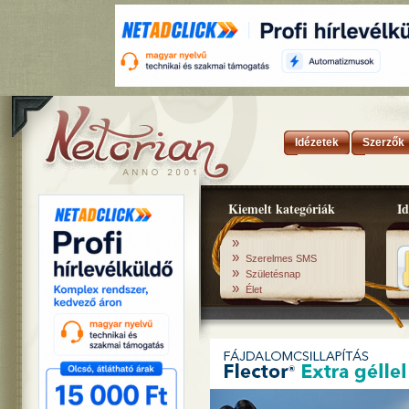
Idézetek
Szerzők
Kiemelt kategóriák
Id
»
»
Szerelmes SMS
»
Születésnap
»
Élet