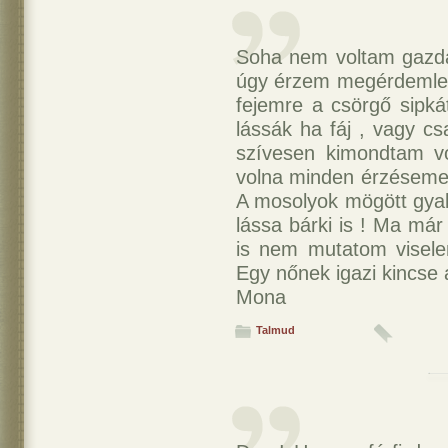
Soha nem voltam gazda
úgy érzem megérdemlem
fejemre a csörgő sipká
lássák ha fáj , vagy cs
szívesen kimondtam v
volna minden érzésemet
A mosolyok mögött gy
lássa bárki is ! Ma már
is nem mutatom visele
Egy nőnek igazi kincse a
Mona
Talmud