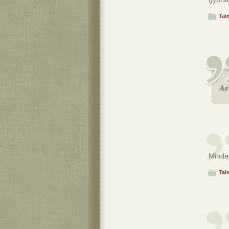
Tal
Minden
Tal