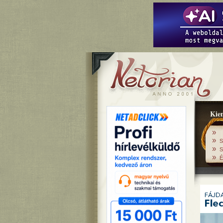
Kiem
»
»
S
»
S
»
É