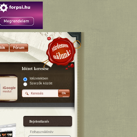
lók
Fórum
Idézet keresése
Idézetekben
Szerzők között
iGoogle
modul
Ok
Bejelentkezés
Felhasználónév