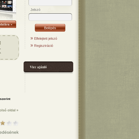
Jelszó
dalára »
»
Elfelejtett jelszó
»
Regisztráció
Vicc ajánló
olsó oldal »
kedésének