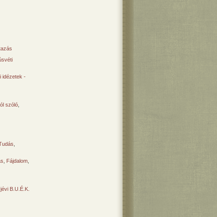
tazás
svéti
 idézetek -
ól szóló
,
Tudás
,
ás
,
Fájdalom
,
Újévi B.U.É.K.