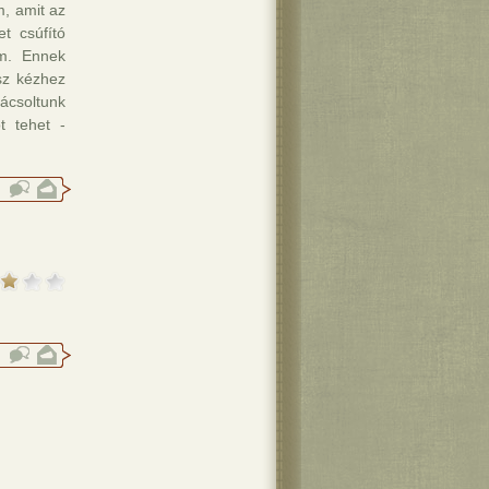
m, amit az
t csúfító
am. Ennek
sz kézhez
ácsoltunk
t tehet -