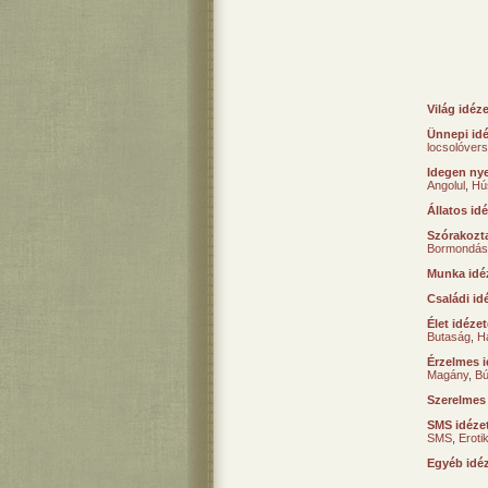
Világ idéz
Ünnepi id
locsolóver
Idegen nye
Angolul
,
Hú
Állatos id
Szórakozta
Bormondás
Munka idé
Családi id
Élet idéze
Butaság
,
H
Érzelmes i
Magány
,
B
Szerelmes
SMS idéze
SMS
,
Erot
Egyéb idé