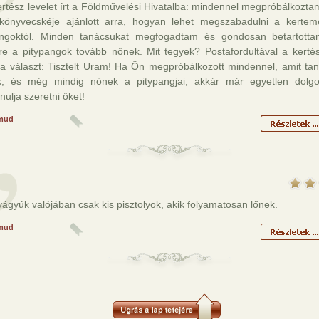
rtész levelet írt a Földművelési Hivatalba: mindennel megpróbálkozta
könyvecskéje ajánlott arra, hogyan lehet megszabadulni a kerteme
angoktól. Minden tanácsukat megfogadtam és gondosan betartott
ére a pitypangok tovább nőnek. Mit tegyek? Postafordultával a kerté
 a választ: Tisztelt Uram! Ha Ön megpróbálkozott mindennel, amit tan
, és még mindig nőnek a pitypangjai, akkár már egyetlen dolgo
ulja szeretni őket!
mud
ágyúk valójában csak kis pisztolyok, akik folyamatosan lőnek.
mud