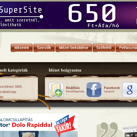
Idézetek
Szerzők
Idézet beküldése
Szófelhő
Felhaszná
elt kategóriák
Idézet beágyazása
zerelmes SMS
Beállítás
Facebook
kezdőlapnak
csoport
zületésnap
let