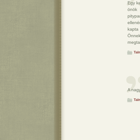
Egy ke
önök 
pityp
ellen
kapta
Önnek
megtan
Tal
A nagy
Tal