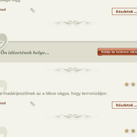
mud
Küldje be kedvenc idéze
 madárijesztőnek az a titkos vágya, hogy terrrorizáljon.
mud