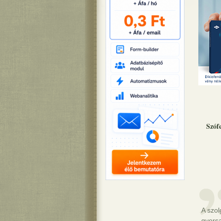
Szóf
A szo
gyors