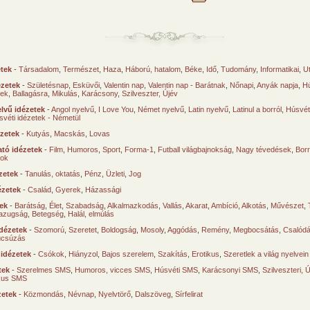
etek
-
Társadalom
,
Természet
,
Haza
,
Háború, hatalom
,
Béke
,
Idő
,
Tudomány
,
Informatikai
,
U
ézetek
-
Születésnap
,
Esküvői
,
Valentin nap
,
Valentin nap - Barátnak
,
Nőnapi
,
Anyák napja
,
Hú
sek
,
Ballagásra
,
Mikulás
,
Karácsony
,
Szilveszter, Újév
lvű idézetek
-
Angol nyelvű
,
I Love You
,
Német nyelvű
,
Latin nyelvű
,
Latinul a borról
,
Húsvéti
svéti idézetek - Németül
ézetek
-
Kutyás
,
Macskás
,
Lovas
tó idézetek
-
Film
,
Humoros
,
Sport
,
Forma-1
,
Futball világbajnokság
,
Nagy tévedések
,
Borr
ok
zetek
-
Tanulás, oktatás
,
Pénz
,
Üzleti
,
Jog
ézetek
-
Család
,
Gyerek
,
Házassági
tek
-
Barátság
,
Élet
,
Szabadság
,
Alkalmazkodás
,
Vallás
,
Akarat
,
Ambíció
,
Alkotás
,
Művészet
,
azugság
,
Betegség
,
Halál, elmúlás
dézetek
-
Szomorú
,
Szeretet
,
Boldogság
,
Mosoly
,
Aggódás
,
Remény
,
Megbocsátás
,
Csalód
úcsúzás
 idézetek
-
Csókok
,
Hiányzol
,
Bajos szerelem
,
Szakítás
,
Erotikus
,
Szeretlek a világ nyelvein
tek
-
Szerelmes SMS
,
Humoros, vicces SMS
,
Húsvéti SMS
,
Karácsonyi SMS
,
Szilveszteri, 
ikus SMS
zetek
-
Közmondás
,
Névnap
,
Nyelvtörő
,
Dalszöveg
,
Sírfelirat