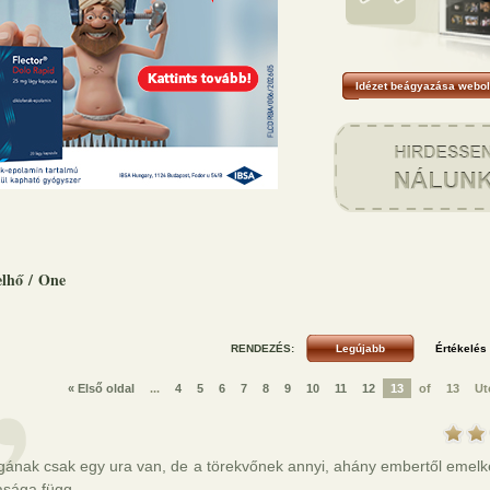
Idézet beágyazása webol
elhő
/
One
RENDEZÉS:
« Első oldal
...
4
5
6
7
8
9
10
11
12
13
of
13
Ut
lgának csak egy ura van, de a törekvőnek annyi, ahány embertől emel
asága függ.