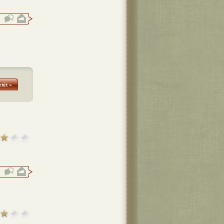
tét »