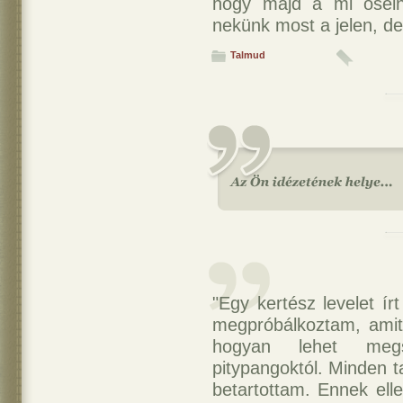
hogy majd a mi ősein
nekünk most a jelen, de
Talmud
"Egy kertész levelet ír
megpróbálkoztam, amit 
hogyan lehet megs
pitypangoktól. Minden
betartottam. Ennek ell