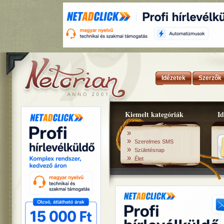
Idézetek
Szerzők
Kiemelt kategóriák
Id
»
»
Szerelmes SMS
»
Születésnap
»
Élet