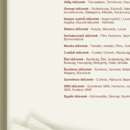
Világ idézetek
-
Társadalom
,
Természet
,
Haz
Ünnepi idézetek
-
Születésnap
,
Esküvői
,
Vale
locsolóversek
,
Ballagásra
,
Mikulás
,
Karácsony
Idegen nyelvű idézetek
-
Angol nyelvű
,
I Lov
Angolul
,
Húsvéti idézetek - Németül
Állatos idézetek
-
Kutyás
,
Macskás
,
Lovas
Szórakoztató idézetek
-
Film
,
Humoros
,
Spor
Bormondások
Munka idézetek
-
Tanulás, oktatás
,
Pénz
,
Üzle
Családi idézetek
-
Család
,
Gyerek
,
Házasság
Élet idézetek
-
Barátság
,
Élet
,
Szabadság
,
Al
Butaság
,
Hazugság
,
Betegség
,
Halál, elmúlás
Érzelmes idézetek
-
Szomorú
,
Szeretet
,
Bold
Magány
,
Búcsúzás
Szerelmes idézetek
-
Csókok
,
Hiányzol
,
Bajo
SMS idézetek
-
Szerelmes SMS
,
Humoros, vi
SMS
,
Erotikus SMS
Egyéb idézetek
-
Közmondás
,
Névnap
,
Nyelv