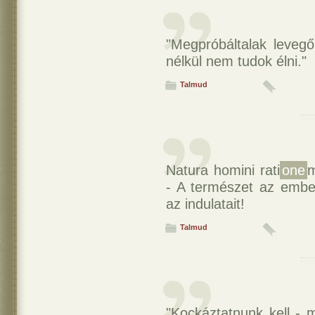
"Megpróbáltalak levegő
nélkül nem tudok élni."
Talmud
Natura homini rati
one
m
- A természet az embe
az indulatait!
Talmud
"Kockáztatnunk kell - 