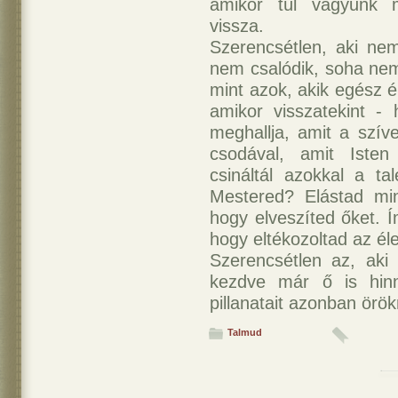
amikor túl vagyunk m
vissza.
Szerencsétlen, aki ne
nem csalódik, soha nem
mint azok, akik egész 
amikor visszatekint - 
meghallja, amit a szíve
csodával, amit Isten
csináltál azokkal a ta
Mestered? Elástad min
hogy elveszíted őket. 
hogy eltékozoltad az éle
Szerencsétlen az, aki 
kezdve már ő is hin
pillanatait azonban örök
Talmud