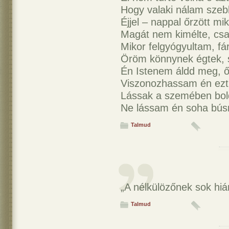
Hogy valaki nálam szebb
Éjjel – nappal őrzött mi
Magát nem kimélte, csa
Mikor felgyógyultam, f
Öröm könnynek égtek, s
Én Istenem áldd meg, ő
Viszonozhassam én ezt 
Lássak a szemében bol
Ne lássam én soha bús
Talmud
„A nélkülözőnek sok hiá
Talmud