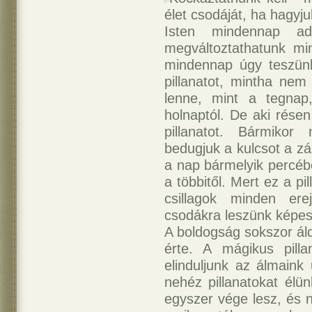
élet csodáját, ha hagyj
Isten mindennap ad
megváltoztathatunk mi
mindennap úgy teszün
pillanatot, mintha nem
lenne, mint a tegna
holnaptól. De aki rése
pillanatot. Bármikor
bedugjuk a kulcsot a z
a nap bármelyik percéb
a többitől. Mert ez a pi
csillagok minden ere
csodákra leszünk képes
A boldogság sokszor áld
érte. A mágikus pill
elinduljunk az álmaink
nehéz pillanatokat élü
egyszer vége lesz, és 