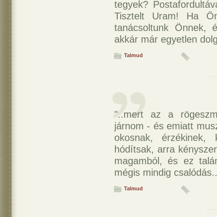
tegyek? Postafordultáv
Tisztelt Uram! Ha Ön
tanácsoltunk Önnek, 
akkár már egyetlen dolg
Talmud
"..mert az a rögeszm
járnom - és emiatt mus
okosnak, érzékinek, 
hódítsak, arra kényszer
magamból, és ez talá
mégis mindig csalódás..
Talmud