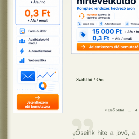
Szófelhő
/
One
« Első oldal
...
4
„Őseink hite a jövő, a