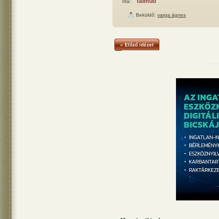
Talmud
Írta:
Beküldő:
varga ágnes
« Előző idézet