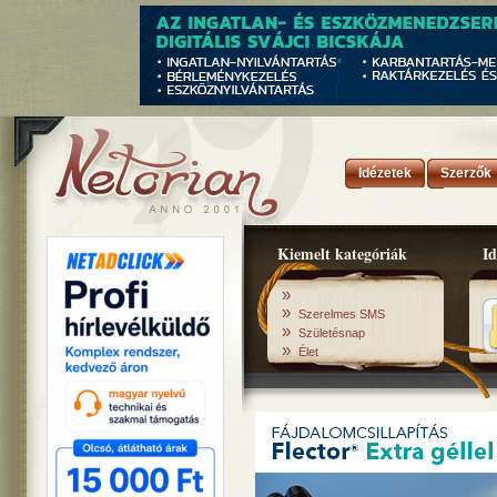
Idézetek
Szerzők
Kiemelt kategóriák
Id
»
»
Szerelmes SMS
»
Születésnap
»
Élet