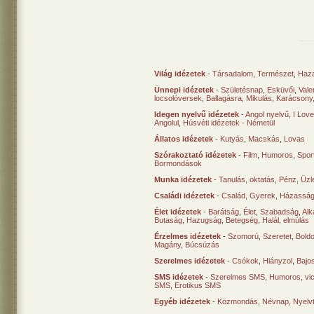
Világ idézetek
-
Társadalom
,
Természet
,
Haz
Ünnepi idézetek
-
Születésnap
,
Esküvői
,
Vale
locsolóversek
,
Ballagásra
,
Mikulás
,
Karácsony
Idegen nyelvű idézetek
-
Angol nyelvű
,
I Lov
Angolul
,
Húsvéti idézetek - Németül
Állatos idézetek
-
Kutyás
,
Macskás
,
Lovas
Szórakoztató idézetek
-
Film
,
Humoros
,
Spor
Bormondások
Munka idézetek
-
Tanulás, oktatás
,
Pénz
,
Üzle
Családi idézetek
-
Család
,
Gyerek
,
Házasság
Élet idézetek
-
Barátság
,
Élet
,
Szabadság
,
Al
Butaság
,
Hazugság
,
Betegség
,
Halál, elmúlás
Érzelmes idézetek
-
Szomorú
,
Szeretet
,
Bold
Magány
,
Búcsúzás
Szerelmes idézetek
-
Csókok
,
Hiányzol
,
Bajo
SMS idézetek
-
Szerelmes SMS
,
Humoros, vi
SMS
,
Erotikus SMS
Egyéb idézetek
-
Közmondás
,
Névnap
,
Nyelv