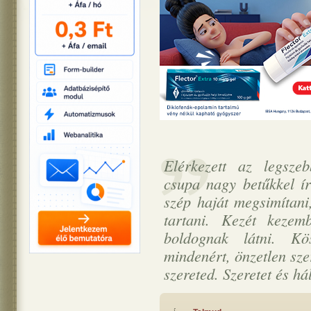
Elérkezett az legszeb
csupa nagy betűkkel í
szép haját megsimítani
tartani. Kezét kezem
boldognak látni. K
mindenért, önzetlen sz
szereted. Szeretet és h