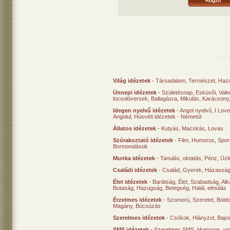
Világ idézetek
-
Társadalom
,
Természet
,
Haz
Ünnepi idézetek
-
Születésnap
,
Esküvői
,
Vale
locsolóversek
,
Ballagásra
,
Mikulás
,
Karácsony
Idegen nyelvű idézetek
-
Angol nyelvű
,
I Lov
Angolul
,
Húsvéti idézetek - Németül
Állatos idézetek
-
Kutyás
,
Macskás
,
Lovas
Szórakoztató idézetek
-
Film
,
Humoros
,
Spor
Bormondások
Munka idézetek
-
Tanulás, oktatás
,
Pénz
,
Üzle
Családi idézetek
-
Család
,
Gyerek
,
Házasság
Élet idézetek
-
Barátság
,
Élet
,
Szabadság
,
Al
Butaság
,
Hazugság
,
Betegség
,
Halál, elmúlás
Érzelmes idézetek
-
Szomorú
,
Szeretet
,
Bold
Magány
,
Búcsúzás
Szerelmes idézetek
-
Csókok
,
Hiányzol
,
Bajo
SMS idézetek
-
Szerelmes SMS
,
Humoros, vi