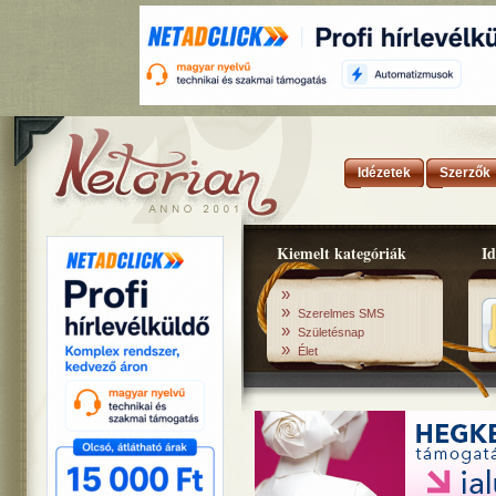
Idézetek
Szerzők
Kiemelt kategóriák
Id
»
»
Szerelmes SMS
»
Születésnap
»
Élet