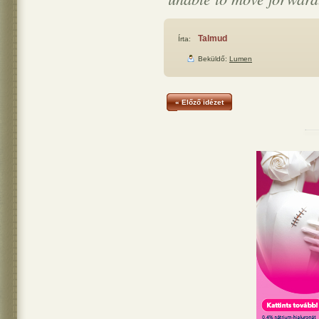
Talmud
Írta:
Beküldő:
Lumen
« Előző idézet