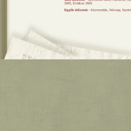
SMS
,
Erotikus SMS
Egyéb idézetek
-
Közmondás
,
Névnap
,
Nyelv