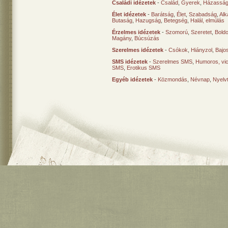
Családi idézetek
-
Család
,
Gyerek
,
Házasság
Élet idézetek
-
Barátság
,
Élet
,
Szabadság
,
Al
Butaság
,
Hazugság
,
Betegség
,
Halál, elmúlás
Érzelmes idézetek
-
Szomorú
,
Szeretet
,
Bold
Magány
,
Búcsúzás
Szerelmes idézetek
-
Csókok
,
Hiányzol
,
Bajo
SMS idézetek
-
Szerelmes SMS
,
Humoros, vi
SMS
,
Erotikus SMS
Egyéb idézetek
-
Közmondás
,
Névnap
,
Nyelv