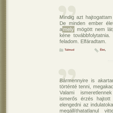
Mindig azt hajtogatta
De minden ember élet
a
mely
mögött nem látj
kéne továbbfolytatnia
feladom. Elfáradtam.
Talmud
Élet
,
Bármennyire is akartam
történté tenni, megakad
Valami ismeretlenne
ismerős érzés hajtot
elengedni az indulatok
megállíthatatlanul v