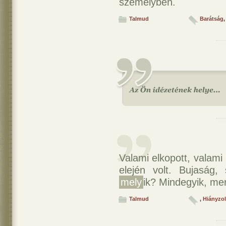
személyben.
Talmud
Barátság
Valami elkopott, valami
elején volt. Bujaság,
mely
ik? Mindegyik, mer
Talmud
,
Hiányzol