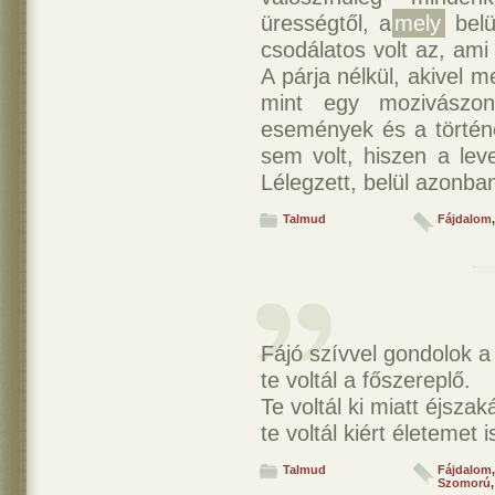
ürességtől, a
mely
belü
csodálatos volt az, ami
A párja nélkül, akivel 
mint egy mozivászo
események és a történ
sem volt, hiszen a le
Lélegzett, belül azonban
Talmud
Fájdalom
,
Fájó szívvel gondolok a
te voltál a főszereplő.
Te voltál ki miatt éjszak
te voltál kiért életemet 
Talmud
Fájdalom
Szomorú
,