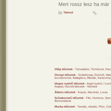
Mert rossz lesz ha már 
Talmud
Világ idézetek
-
Társadalom
,
Természet
,
Haz
Ünnepi idézetek
-
Születésnap
,
Esküvői
,
Vale
locsolóversek
,
Ballagásra
,
Mikulás
,
Karácsony
Idegen nyelvű idézetek
-
Angol nyelvű
,
I Lov
Angolul
,
Húsvéti idézetek - Németül
Állatos idézetek
-
Kutyás
,
Macskás
,
Lovas
Szórakoztató idézetek
-
Film
,
Humoros
,
Spor
Bormondások
Munka idézetek
-
Tanulás, oktatás
,
Pénz
,
Üzle