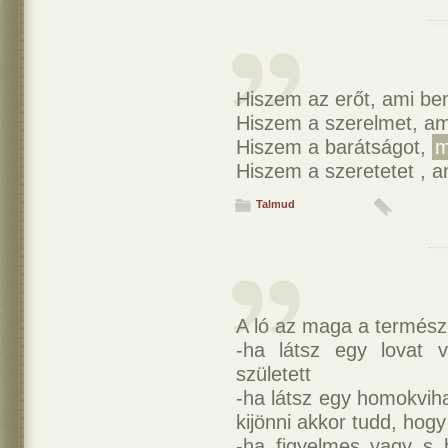
Hiszem az erőt, ami be
Hiszem a szerelmet, am
Hiszem a barátságot,
m
Hiszem a szeretetet , a
Talmud
A ló az maga a termész
-ha látsz egy lovat 
született
-ha látsz egy homokvih
kijönni akkor tudd, hog
-ha figyelmes vagy s 