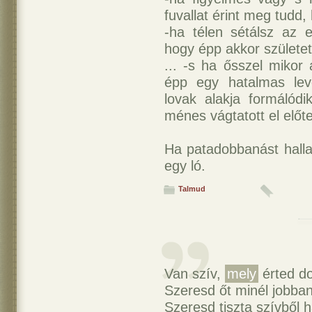
fuvallat érint meg tudd,
-ha télen sétálsz az e
hogy épp akkor születet
... -s ha ősszel mikor
épp egy hatalmas le
lovak alakja formálód
ménes vágtatott el előt
Ha patadobbanást hall
egy ló.
Talmud
Van szív,
mely
érted d
Szeresd őt minél jobban
Szeresd tiszta szívből h