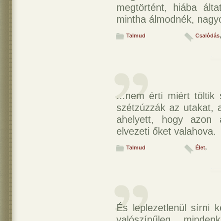
megtörtént, hiába ál
mintha álmodnék, nagyo
Talmud
Csalódás
...nem érti miért tölti
szétzúzzák az utakat, 
ahelyett, hogy azon 
elvezeti őket valahova.
Talmud
Élet
,
És leplezetlenül sírni 
valószínűleg minden