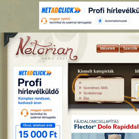
Idézetek
Szerzők
Kiemelt kategóriák
Id
»
»
Szerelmes SMS
»
Születésnap
»
Élet