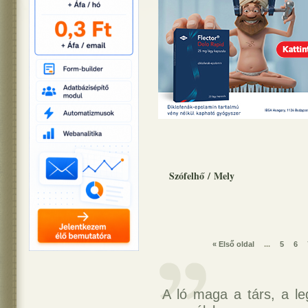
Szófelhő
/
Mely
« Első oldal
...
5
6
A ló maga a társ, a le