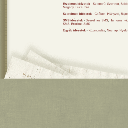
Érzelmes idézetek
-
Szomorú
,
Szeretet
,
Bold
Magány
,
Búcsúzás
Szerelmes idézetek
-
Csókok
,
Hiányzol
,
Bajo
SMS idézetek
-
Szerelmes SMS
,
Humoros, vi
SMS
,
Erotikus SMS
Egyéb idézetek
-
Közmondás
,
Névnap
,
Nyelv