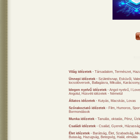
Világ idézetek
-
Társadalom
,
Természet
,
Haz
Ünnepi idézetek
-
Születésnap
,
Esküvői
,
Vale
locsolóversek
,
Ballagásra
,
Mikulás
,
Karácsony
Idegen nyelvű idézetek
-
Angol nyelvű
,
I Lov
Angolul
,
Húsvéti idézetek - Németül
Állatos idézetek
-
Kutyás
,
Macskás
,
Lovas
Szórakoztató idézetek
-
Film
,
Humoros
,
Spor
Bormondások
Munka idézetek
-
Tanulás, oktatás
,
Pénz
,
Üzle
Családi idézetek
-
Család
,
Gyerek
,
Házasság
Élet idézetek
-
Barátság
,
Élet
,
Szabadság
,
Al
Butaság
,
Hazugság
,
Betegség
,
Halál, elmúlás