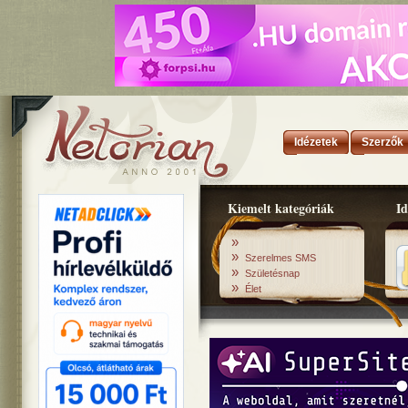
Idézetek
Szerzők
Kiemelt kategóriák
Id
»
»
Szerelmes SMS
»
Születésnap
»
Élet