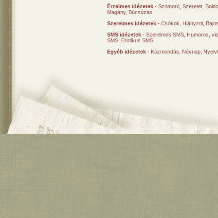
Érzelmes idézetek
-
Szomorú
,
Szeretet
,
Bold
Magány
,
Búcsúzás
Szerelmes idézetek
-
Csókok
,
Hiányzol
,
Bajo
SMS idézetek
-
Szerelmes SMS
,
Humoros, vi
SMS
,
Erotikus SMS
Egyéb idézetek
-
Közmondás
,
Névnap
,
Nyelv