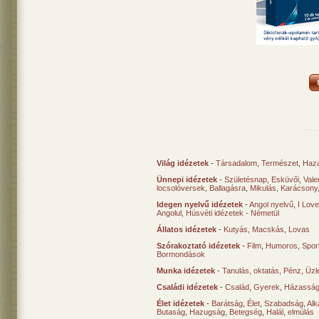
Világ idézetek
-
Társadalom
,
Természet
,
Haz
Ünnepi idézetek
-
Születésnap
,
Esküvői
,
Vale
locsolóversek
,
Ballagásra
,
Mikulás
,
Karácsony
Idegen nyelvű idézetek
-
Angol nyelvű
,
I Lov
Angolul
,
Húsvéti idézetek - Németül
Állatos idézetek
-
Kutyás
,
Macskás
,
Lovas
Szórakoztató idézetek
-
Film
,
Humoros
,
Spor
Bormondások
Munka idézetek
-
Tanulás, oktatás
,
Pénz
,
Üzle
Családi idézetek
-
Család
,
Gyerek
,
Házasság
Élet idézetek
-
Barátság
,
Élet
,
Szabadság
,
Al
Butaság
,
Hazugság
,
Betegség
,
Halál, elmúlás