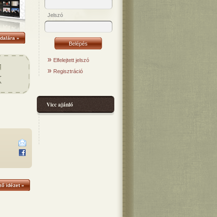
Jelszó
dalára »
»
Elfelejtett jelszó
»
Regisztráció
Vicc ajánló
ő idézet »