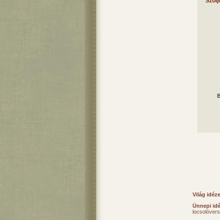
Szólj
B
Világ idéz
Ünnepi id
locsolóver