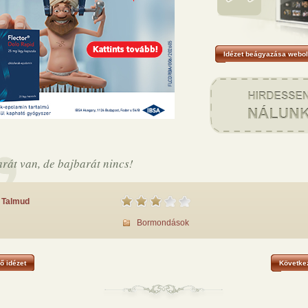
Idézet beágyazása webol
rát van, de bajbarát nincs!
Talmud
Bormondások
ő idézet
Következ