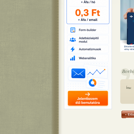
Borba
Írta:
« Előz