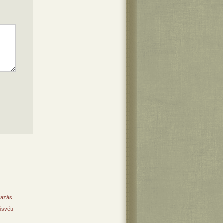
tazás
svéti