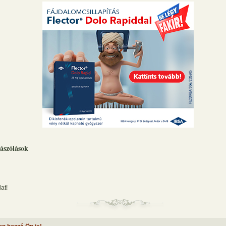
ászólások
at!