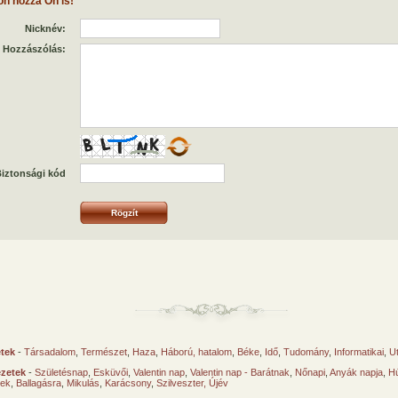
on hozzá Ön is!
Nicknév:
Hozzászólás:
iztonsági kód
etek
-
Társadalom
,
Természet
,
Haza
,
Háború, hatalom
,
Béke
,
Idő
,
Tudomány
,
Informatikai
,
U
ézetek
-
Születésnap
,
Esküvői
,
Valentin nap
,
Valentin nap - Barátnak
,
Nőnapi
,
Anyák napja
,
Hú
sek
,
Ballagásra
,
Mikulás
,
Karácsony
,
Szilveszter, Újév