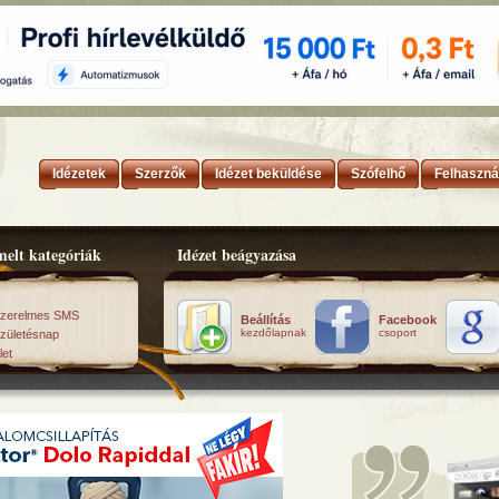
Idézetek
Szerzők
Idézet beküldése
Szófelhő
Felhaszná
elt kategóriák
Idézet beágyazása
zerelmes SMS
Beállítás
Facebook
kezdőlapnak
csoport
zületésnap
let