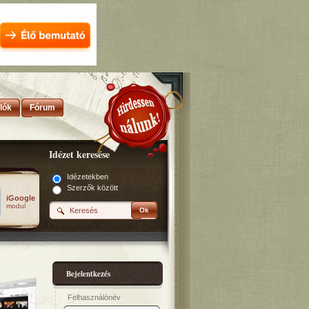
lók
Fórum
Idézet keresése
Idézetekben
Szerzők között
iGoogle
modul
Ok
Bejelentkezés
Felhasználónév