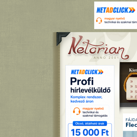
Kiem
»
»
S
»
S
»
É