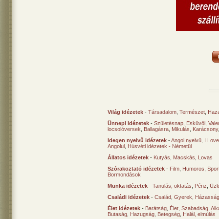
Világ idézetek
-
Társadalom
,
Természet
,
Haz
Ünnepi idézetek
-
Születésnap
,
Esküvői
,
Vale
locsolóversek
,
Ballagásra
,
Mikulás
,
Karácsony
Idegen nyelvű idézetek
-
Angol nyelvű
,
I Lov
Angolul
,
Húsvéti idézetek - Németül
Állatos idézetek
-
Kutyás
,
Macskás
,
Lovas
Szórakoztató idézetek
-
Film
,
Humoros
,
Spor
Bormondások
Munka idézetek
-
Tanulás, oktatás
,
Pénz
,
Üzle
Családi idézetek
-
Család
,
Gyerek
,
Házasság
Élet idézetek
-
Barátság
,
Élet
,
Szabadság
,
Al
Butaság
,
Hazugság
,
Betegség
,
Halál, elmúlás