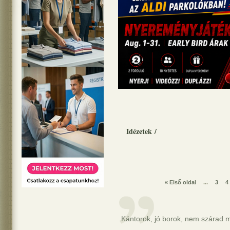
Idézetek
/
« Első oldal
...
3
4
Kántorok, jó borok, nem szárad m