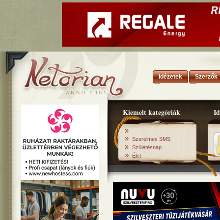
Idézetek
Szerzők
Kiemelt kategóriák
Id
»
»
Szerelmes SMS
»
Születésnap
»
Élet