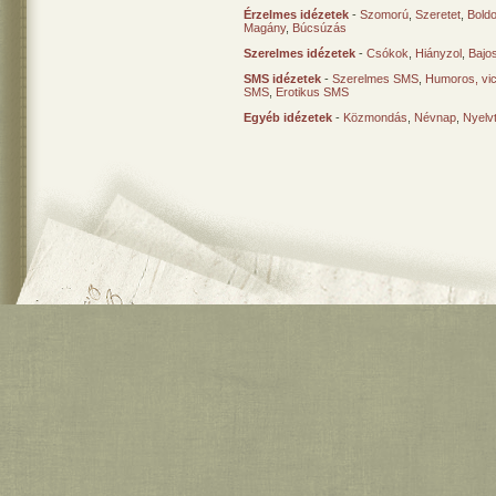
Érzelmes idézetek
-
Szomorú
,
Szeretet
,
Bold
Magány
,
Búcsúzás
Szerelmes idézetek
-
Csókok
,
Hiányzol
,
Bajo
SMS idézetek
-
Szerelmes SMS
,
Humoros, vi
SMS
,
Erotikus SMS
Egyéb idézetek
-
Közmondás
,
Névnap
,
Nyelv