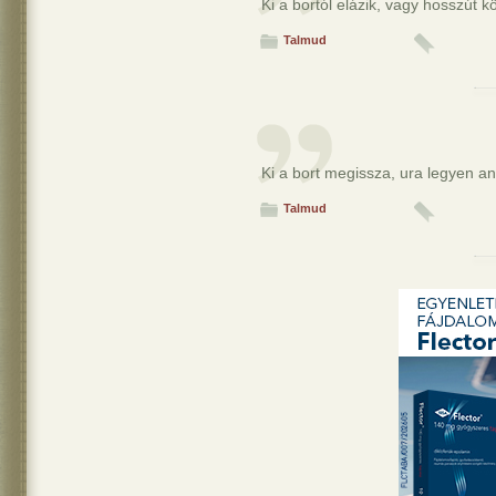
Ki a bortól elázik, vagy hosszút k
Talmud
Ki a bort megissza, ura legyen a
Talmud