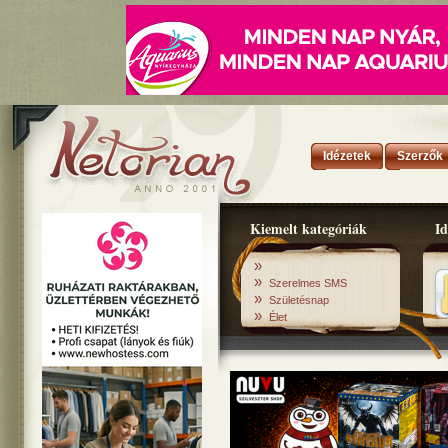
Idézetek
Szerzők
Kiemelt kategóriák
Id
»
»
Szerelmes SMS
»
Születésnap
»
Élet