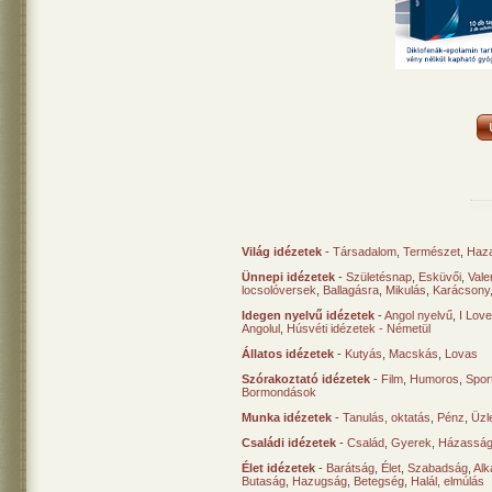
Világ idézetek
-
Társadalom
,
Természet
,
Haz
Ünnepi idézetek
-
Születésnap
,
Esküvői
,
Vale
locsolóversek
,
Ballagásra
,
Mikulás
,
Karácsony
Idegen nyelvű idézetek
-
Angol nyelvű
,
I Lov
Angolul
,
Húsvéti idézetek - Németül
Állatos idézetek
-
Kutyás
,
Macskás
,
Lovas
Szórakoztató idézetek
-
Film
,
Humoros
,
Spor
Bormondások
Munka idézetek
-
Tanulás, oktatás
,
Pénz
,
Üzle
Családi idézetek
-
Család
,
Gyerek
,
Házasság
Élet idézetek
-
Barátság
,
Élet
,
Szabadság
,
Al
Butaság
,
Hazugság
,
Betegség
,
Halál, elmúlás