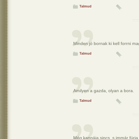
Talmud
Minden jó bornak ki kell forrni ma
Talmud
Amilyen a gazda, olyan a bora.
Talmud
Még kannája sincs, s immár fúrja 