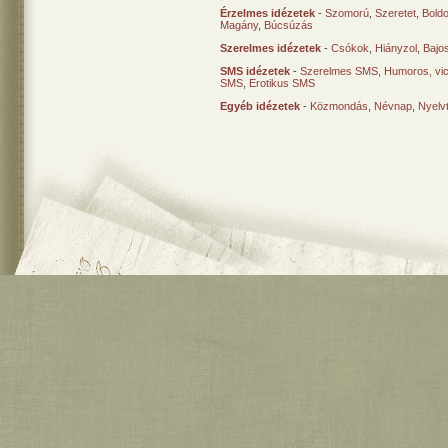
Érzelmes idézetek
-
Szomorú
,
Szeretet
,
Bold
Magány
,
Búcsúzás
Szerelmes idézetek
-
Csókok
,
Hiányzol
,
Bajo
SMS idézetek
-
Szerelmes SMS
,
Humoros, vi
SMS
,
Erotikus SMS
Egyéb idézetek
-
Közmondás
,
Névnap
,
Nyelv