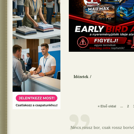
Idézetek
/
« Első oldal
...
2
Nincs rossz bor, csak rossz boriv