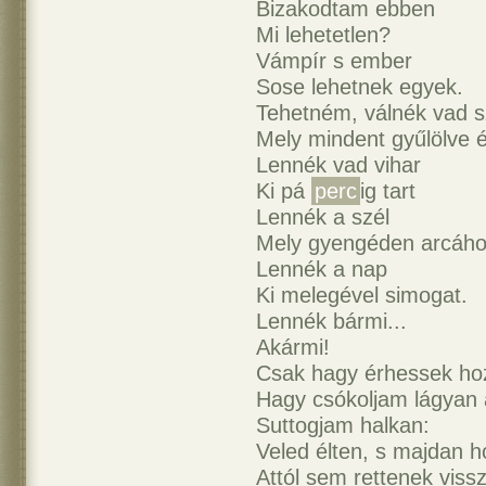
Bizakodtam ebben
Mi lehetetlen?
Vámpír s ember
Sose lehetnek egyek.
Tehetném, válnék vad s
Mely mindent gyűlölve é
Lennék vad vihar
Ki pá
perc
ig tart
Lennék a szél
Mely gyengéden arcáho
Lennék a nap
Ki melegével simogat.
Lennék bármi...
Akármi!
Csak hagy érhessek ho
Hagy csókoljam lágyan a
Suttogjam halkan:
Veled élten, s majdan h
Attól sem rettenek viss