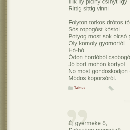
Illik íly piciny csínyt így
Rittig sittig vinni
Folyton torkos drótos tó
Sós ropogóst kóstol
Potyog most sok olcsó
Oly komoly gyomortól
Hó-hó
Ódon hordóból csobog
Jó bort mohón kortyol
No most gondoskodjon 
Módos koporsóról.
Talmud
Éj gyermeke ő,