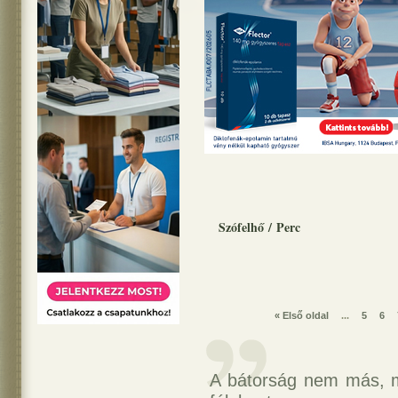
Szófelhő
/
Perc
« Első oldal
...
5
6
A bátorság nem más, 