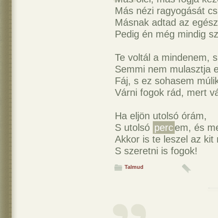
Más nézi ragyogását cs
Másnak adtad az egész 
Pedig én még mindig sz
Te voltál a mindenem, s
Semmi nem mulasztja el
Fáj, s ez sohasem múlik
Várni fogok rád, mert vár
Ha eljön utolsó órám,
S utolsó
perc
em, és m
Akkor is te leszel az ki
S szeretni is fogok!
Talmud