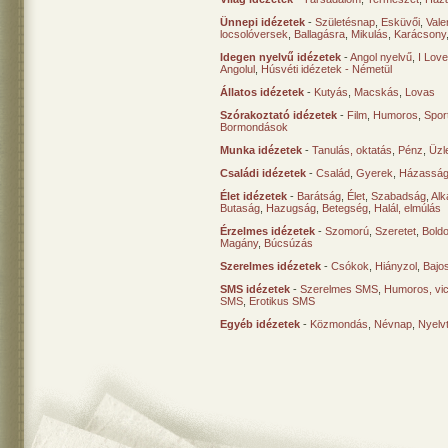
Ünnepi idézetek
-
Születésnap
,
Esküvői
,
Vale
locsolóversek
,
Ballagásra
,
Mikulás
,
Karácsony
Idegen nyelvű idézetek
-
Angol nyelvű
,
I Lov
Angolul
,
Húsvéti idézetek - Németül
Állatos idézetek
-
Kutyás
,
Macskás
,
Lovas
Szórakoztató idézetek
-
Film
,
Humoros
,
Spor
Bormondások
Munka idézetek
-
Tanulás, oktatás
,
Pénz
,
Üzle
Családi idézetek
-
Család
,
Gyerek
,
Házasság
Élet idézetek
-
Barátság
,
Élet
,
Szabadság
,
Al
Butaság
,
Hazugság
,
Betegség
,
Halál, elmúlás
Érzelmes idézetek
-
Szomorú
,
Szeretet
,
Bold
Magány
,
Búcsúzás
Szerelmes idézetek
-
Csókok
,
Hiányzol
,
Bajo
SMS idézetek
-
Szerelmes SMS
,
Humoros, vi
SMS
,
Erotikus SMS
Egyéb idézetek
-
Közmondás
,
Névnap
,
Nyelv