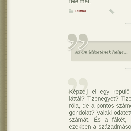
félelmet.
Talmud
Képzelj el egy repül
láttál? Tizenegyet? Ti
róla, de a pontos szám
gondolat? Valaki odatet
számát. És a fákét, a
ezekben a századmás