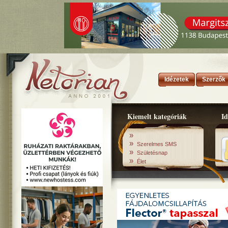
Idézetek
Szerzők
Kiemelt kategóriák
Id
»
»
Szerelmes SMS
»
Születésnap
»
Élet