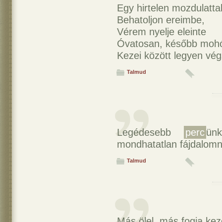
Egy hirtelen mozdulatta
Behatoljon ereimbe,
Vérem nyelje eleinte
Óvatosan, később moh
Kezei között legyen vé
Talmud
Legédesebb
perc
ün
mondhatatlan fájdalomn
Talmud
Más ölel, más fogja kez