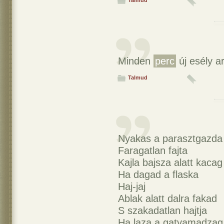
Talmud
Minden
perc
új esély a
Talmud
Nyakas a parasztgazda
Faragatlan fajta
Kajla bajsza alatt kacag
Ha dagad a flaska
Haj-jaj
Ablak alatt dalra fakad
S szakadatlan hajtja
Ha laza a gatyamadzag