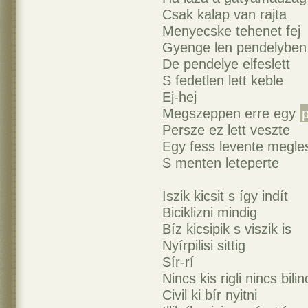
Csak kalap van rajta
Menyecske tehenet fej
Gyenge len pendelyben
De pendelye elfeslett
S fedetlen lett keble
Ej-hej
Megszeppen erre egy
Persze ez lett veszte
Egy fess levente megle
S menten leteperte
Iszik kicsit s így indít
Biciklizni mindig
Bíz kicsipik s viszik is
Nyírpilisi sittig
Sír-rí
Nincs kis rigli nincs bili
Civil ki bír nyitni