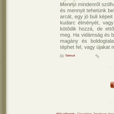
Mennyi mindenről szólh
és mennyit tehetünk bel
arcát, egy jó buli képe
kudarc élményét, vagy
kötődik hozzá, de ettő
meg. Ha vidámság és bo
magány és boldogta
téphet fel, vagy újakat 
Talmud
Világ idézetek
-
Társadalom
,
Természet
,
Haz