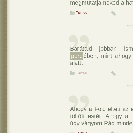
megmutatja neked a ha
Talmud
Barátaid jobban ism
perc
ében, mint ahogy
alatt.
Talmud
Ahogy a Föld élteti az
töltött estét. Ahogy a
úgy vágyom Rád mind