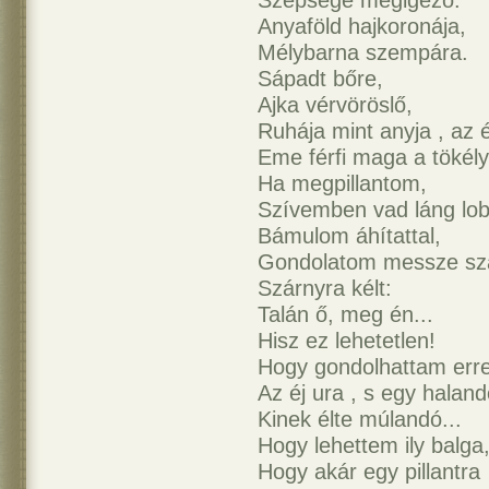
Szépsége megigéző.
Anyaföld hajkoronája,
Mélybarna szempára.
Sápadt bőre,
Ajka vérvöröslő,
Ruhája mint anyja , az é
Eme férfi maga a tökély
Ha megpillantom,
Szívemben vad láng lo
Bámulom áhítattal,
Gondolatom messze szá
Szárnyra kélt:
Talán ő, meg én...
Hisz ez lehetetlen!
Hogy gondolhattam err
Az éj ura , s egy halan
Kinek élte múlandó...
Hogy lehettem ily balga
Hogy akár egy pillantra