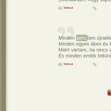
Talmud
Minden
perc
ben újraél
Minden egyes álom és k
Miért vártam, ha nincs 
És minden emlék feltűni
Talmud