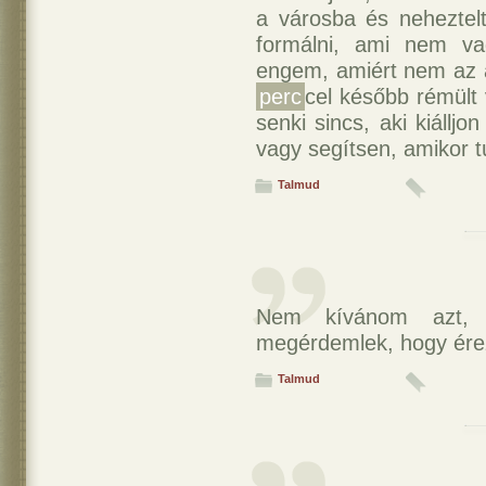
a városba és neheztel
formálni, ami nem vag
engem, amiért nem az a 
perc
cel később rémült 
senki sincs, aki kiállj
vagy segítsen, amikor t
Talmud
Nem kívánom azt, 
megérdemlek, hogy ére
Talmud