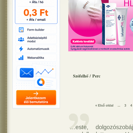
Szófelhő
/
Perc
« Első oldal
...
3
4
...este, dolgozószo