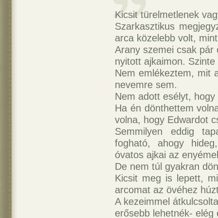
Kicsit türelmetlenek v
Szarkasztikus megjegy
arca közelebb volt, min
Arany szemei csak pár c
nyitott ajkaimon. Szint
Nem emlékeztem, mit 
nevemre sem.
Nem adott esélyt, hog
Ha én dönthettem volna
volna, hogy Edwardot c
Semmilyen eddig tap
fogható, ahogy hideg
óvatos ajkai az enyéme
De nem túl gyakran dön
Kicsit meg is lepett, m
arcomat az övéhez húzt
A kezeimmel átkulcsolt
erősebb lehetnék- elég 