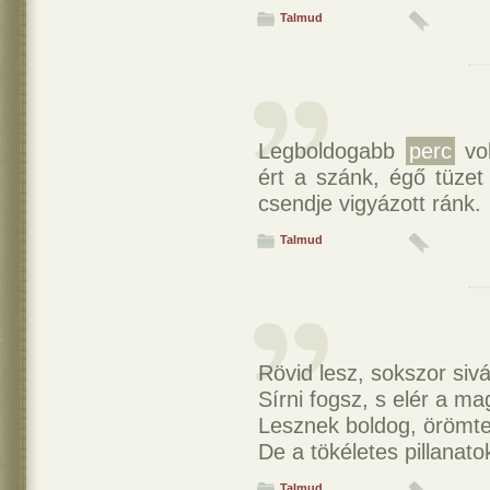
Talmud
Legboldogabb
perc
vol
ért a szánk, égő tüze
csendje vigyázott ránk.
Talmud
Rövid lesz, sokszor sivá
Sírni fogsz, s elér a ma
Lesznek boldog, örömte
De a tökéletes pillanato
Talmud