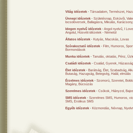
Világ idézetek
-
Társadalom
,
Természet
,
Haz
Ünnepi idézetek
-
Születésnap
,
Esküvői
,
Vale
locsolóversek
,
Ballagásra
,
Mikulás
,
Karácsony
Idegen nyelvű idézetek
-
Angol nyelvű
,
I Lov
Angolul
,
Húsvéti idézetek - Németül
Állatos idézetek
-
Kutyás
,
Macskás
,
Lovas
Szórakoztató idézetek
-
Film
,
Humoros
,
Spor
Bormondások
Munka idézetek
-
Tanulás, oktatás
,
Pénz
,
Üzle
Családi idézetek
-
Család
,
Gyerek
,
Házasság
Élet idézetek
-
Barátság
,
Élet
,
Szabadság
,
Al
Butaság
,
Hazugság
,
Betegség
,
Halál, elmúlás
Érzelmes idézetek
-
Szomorú
,
Szeretet
,
Bold
Magány
,
Búcsúzás
Szerelmes idézetek
-
Csókok
,
Hiányzol
,
Bajo
SMS idézetek
-
Szerelmes SMS
,
Humoros, vi
SMS
,
Erotikus SMS
Egyéb idézetek
-
Közmondás
,
Névnap
,
Nyelv