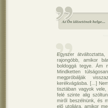
Egyszer átváltoztatta,
rajongóbb, amikor bá
boldoggá tegye. Ám m
Mindketten túlságos
megpróbálják vissz
kerékvágásba. [...] N
tisztában vagyok vele
felé szinte alig szól
miről beszélnünk, és 
elő utoljára, amikor 