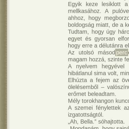
Egyik keze lesiklott
mellkasához. A pulóve
ahhoz, hogy megborzo
boldogság miatt, de a ke
Tudtam, hogy úgy há
egyet és gyorsan elfor
hogy erre a délutánra e
Az utolsó másod
perc
magam hozzá, szinte fel
A nyelvem hegyével m
hibátlanul sima volt, min
Elhúzta a fejem az öv
ölelésemből – valószín
erőmet beleadtam.
Mély torokhangon kunco
A szemei fénylettek az
izgatottságtól.
„Ah, Bella.” sóhajtotta.
„Mondanám, hogy sajná