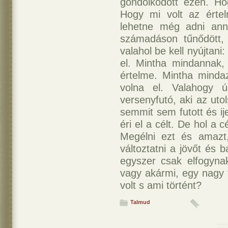
gondolkodott ezen. Ho
Hogy mi volt az értel
lehetne még adni ann
számadáson tűnődött,
valahol be kell nyújtani
el. Mintha mindannak, 
értelme. Mintha mindaz 
volna el. Valahogy ú
versenyfutó, aki az uto
semmit sem futott és ij
éri el a célt. De hol a
Megélni ezt és amazt, 
változtatni a jövőt és 
egyszer csak elfogyna
vagy akármi, egy nagy f
volt s ami történt?
Talmud