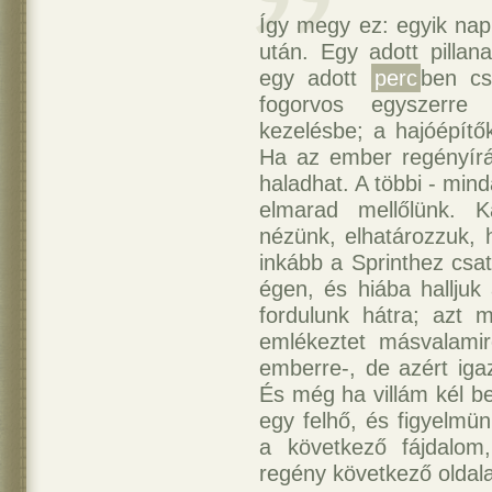
Így megy ez: egyik nap
után. Egy adott pillan
egy adott
perc
ben cs
fogorvos egyszerre
kezelésbe; a hajóépítő
Ha az ember regényíráss
haladhat. A többi - min
elmarad mellőlünk. K
nézünk, elhatározzuk, 
inkább a Sprinthez csa
égen, és hiába halljuk
fordulunk hátra; azt m
emlékeztet másvalamir
emberre-, de azért ig
És még ha villám kél be
egy felhő, és figyelmün
a következő fájdalom
regény következő oldala