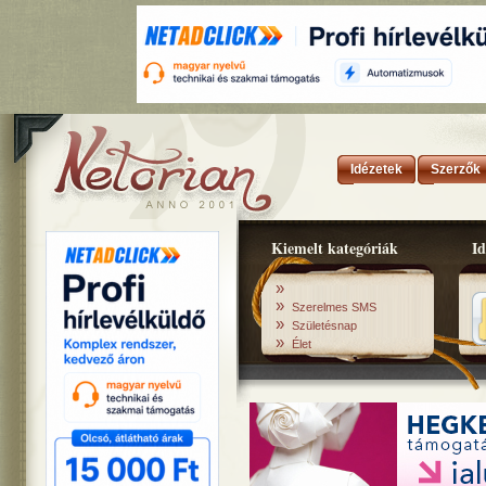
Idézetek
Szerzők
Kiemelt kategóriák
Id
»
»
Szerelmes SMS
»
Születésnap
»
Élet