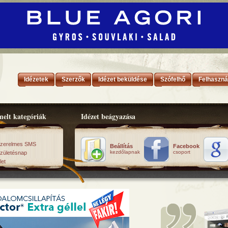
Idézetek
Szerzők
Idézet beküldése
Szófelhő
Felhaszná
elt kategóriák
Idézet beágyazása
zerelmes SMS
Beállítás
Facebook
kezdőlapnak
csoport
zületésnap
let