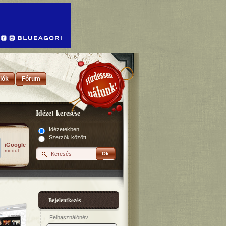
lók
Fórum
Idézet keresése
Idézetekben
Szerzők között
iGoogle
modul
Ok
Bejelentkezés
Felhasználónév