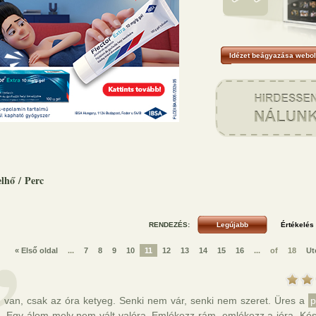
Idézet beágyazása webol
elhő
/
Perc
RENDEZÉS:
« Első oldal
...
7
8
9
10
11
12
13
14
15
16
...
of
18
Ut
 van, csak az óra ketyeg. Senki nem vár, senki nem szeret. Üres a
p
a. Egy álom mely nem vált valóra. Emlékezz rám, emlékezz a jóra. Kés