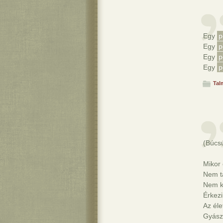
Egy
p
Egy
p
Egy
p
Egy
p
Tal
(Búcs
Mikor 
Nem ta
Nem ke
Érkezi
Az éle
Gyászr