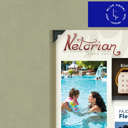
Kiem
»
»
S
»
S
»
É