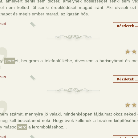
t, amelyért senki sem dicsér, amelynek hősiességét senki sem ves
yel nem kelted föl senki érdeklődését magad iránt. Aki elviseli ezt
znapot és mégis ember marad, az igazán hős.
mud
gy
perc
et, beugrom a telefonfülkébe, átveszem a harisnyámat és meg
!
mud
nem számít, mennyire jó valaki, mindenképpen fájdalmat okoz neked o
 meg kell bocsátanod neki. Hogy évek kellenek a bizalom kiépítéséhez
y másod
perc
a lerombolásához...
mud