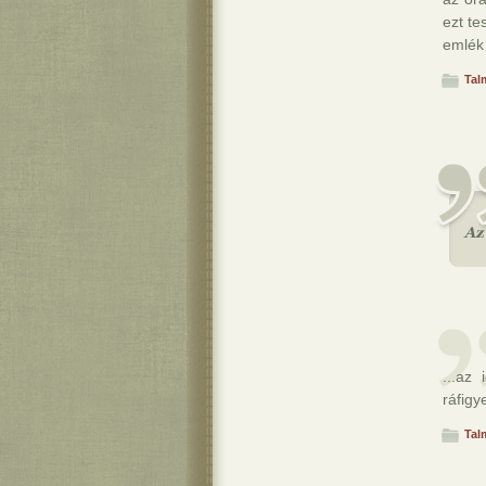
ezt te
emlék
Tal
...az
ráfigy
Tal