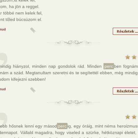
ugszom,itt kelek fel,
szom, ha jön a reggel.
 többé nem kelek fel,
nt tőled búcsúzom el.
mud
indig hiányzol, minden nap gondolok rád. Minden
perc
ben fognám
nám a szád. Megtanultam szeretni és te segítettél ebben, még mindig
udom kifejezni szebben!
mud
ebb hősnek lenni egy másod
perc
ig, egy óráig, mint néma heroizmuss
dennapot. Vállald magadra, hogy viseled a szürke, hétköznapi életet,