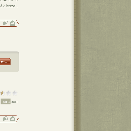
ék leszel,
tét »
ő
perc
ben