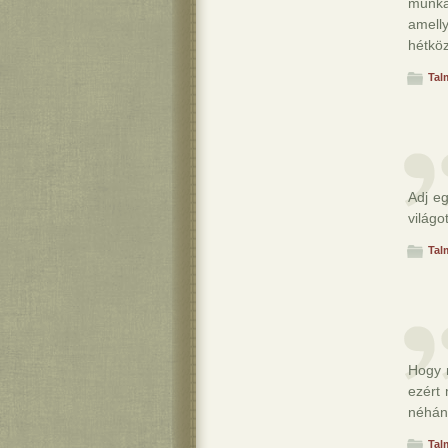
munká
amell
hétkö
Tal
Adj e
világot
Tal
Hogy 
ezért
néhán
Tal