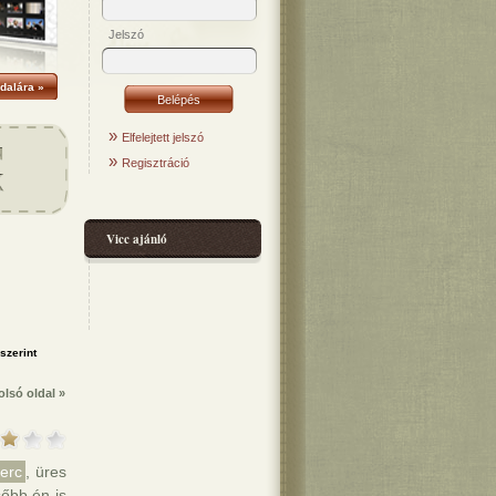
Jelszó
dalára »
»
Elfelejtett jelszó
»
Regisztráció
Vicc ajánló
olsó oldal »
erc
, üres
őbb én is