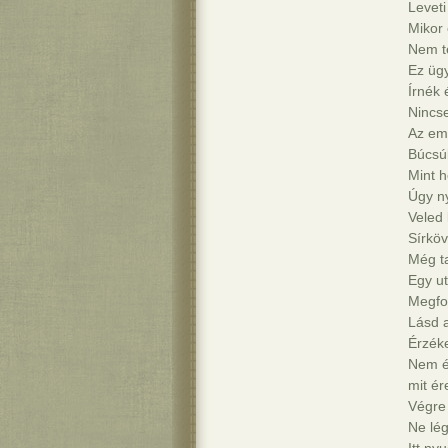
Leveti
Mikor 
Nem te
Ez üg
Írnék
Nincs
Az eml
Búcsú
Mint h
Úgy n
Veled 
Sírkö
Még ta
Egy u
Megfo
Lásd a
Érzéke
Nem é
mit ér
Végre
Ne lég