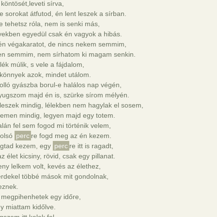
 köntösét,leveti sírva,
e sorokat átfutod, én lent leszek a sírban.
 tehetsz róla, nem is senki más,
yekben egyedül csak én vagyok a hibás.
 én végakaratot, de nincs nekem semmim,
en semmim, nem sírhatom ki magam senkin.
ék múlik, s vele a fájdalom,
könnyek azok, mindet utálom.
olló gyászba borul-e halálos nap végén,
yugszom majd én is, szürke sírom mélyén.
leszek mindig, lélekben nem hagylak el sosem,
vemen mindig, legyen majd egy totem.
lán fel sem fogod mi történik velem,
tolsó
perc
re fogd meg az én kezem.
gtad kezem, egy
perc
re itt is ragadt,
z élet kicsiny, rövid, csak egy pillanat.
ny lelkem volt, kevés az élethez,
rdekel többé mások mit gondolnak,
eznek.
 megpihenhetek egy időre,
y miattam kidőlve.