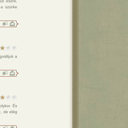
zi észre,
 a szürke
váltjuk a
lykor. És
, de elég