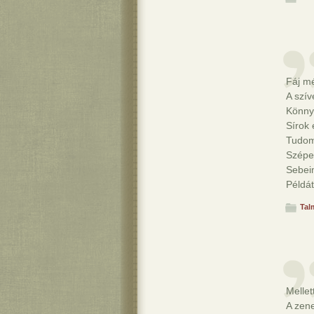
Fáj m
A szí
Könnye
Sírok 
Tudom
Szépe
Sebeim
Példát
Tal
Mellet
A zene