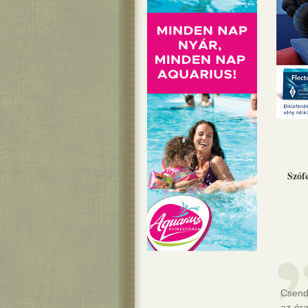
Szóf
Csend
az ór