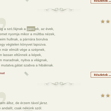
ég a szó,fájnak a
perc
ek, az évek,
vemet nyomja mikor a múltba nézek,
im hullnak, a párnára borulva
egy végtelen könyvet lapozva.
 már elmúlt vége a szépnek,
n lassan eltűnnek a képek,
 maradnak, nyitva a világnak,
 mutatva,gátat szabva a hibáknak.
mud
tem állsz, de érzem távol jársz.
 andalít, csak nékünk szól.