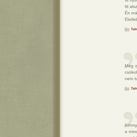
Itt ny
Itt al
Én már
Elsőké
Tal
Még m
csókol
nem t
Tal
Könny
a min