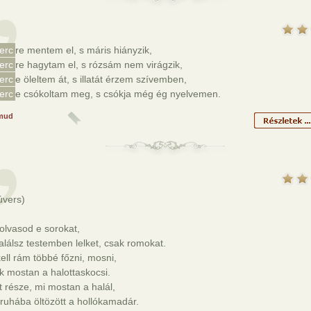
erc
re mentem el, s máris hiányzik,
erc
re hagytam el, s rózsám nem virágzik,
erc
e öleltem át, s illatát érzem szívemben,
erc
e csókoltam meg, s csókja még ég nyelvemen.
mud
úvers)
olvasod e sorokat,
lálsz testemben lelket, csak romokat.
ll rám többé főzni, mosni,
k mostan a halottaskocsi.
t része, mi mostan a halál,
uhába öltözött a hollókamadár.