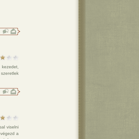
 kezedet,
 szeretlek
al viselni
 végezd a