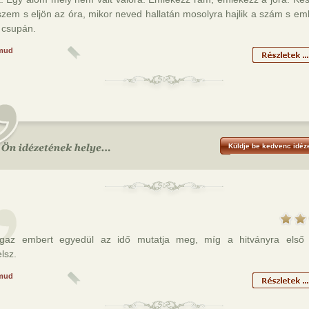
szem s eljön az óra, mikor neved hallatán mosolyra hajlik a szám s eml
 csupán.
mud
Küldje be kedvenc idéze
 igaz embert egyedül az idő mutatja meg, míg a hitványra els
elsz.
mud