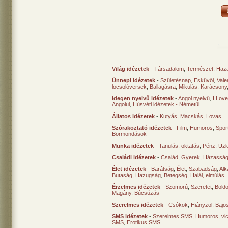
Világ idézetek
-
Társadalom
,
Természet
,
Haz
Ünnepi idézetek
-
Születésnap
,
Esküvői
,
Vale
locsolóversek
,
Ballagásra
,
Mikulás
,
Karácsony
Idegen nyelvű idézetek
-
Angol nyelvű
,
I Lov
Angolul
,
Húsvéti idézetek - Németül
Állatos idézetek
-
Kutyás
,
Macskás
,
Lovas
Szórakoztató idézetek
-
Film
,
Humoros
,
Spor
Bormondások
Munka idézetek
-
Tanulás, oktatás
,
Pénz
,
Üzle
Családi idézetek
-
Család
,
Gyerek
,
Házasság
Élet idézetek
-
Barátság
,
Élet
,
Szabadság
,
Al
Butaság
,
Hazugság
,
Betegség
,
Halál, elmúlás
Érzelmes idézetek
-
Szomorú
,
Szeretet
,
Bold
Magány
,
Búcsúzás
Szerelmes idézetek
-
Csókok
,
Hiányzol
,
Bajo
SMS idézetek
-
Szerelmes SMS
,
Humoros, vi
SMS
,
Erotikus SMS