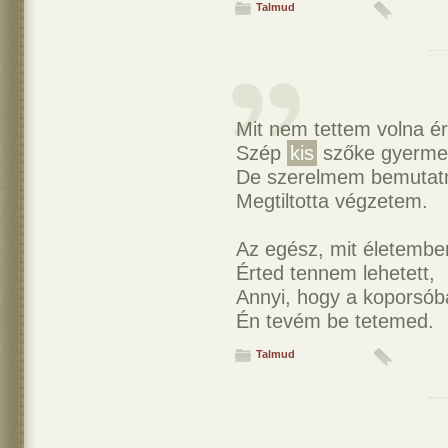
Talmud
Mit nem tettem volna ér
Szép
kis
szőke gyerm
De szerelmem bemutat
Megtiltotta végzetem.
Az egész, mit életembe
Érted tennem lehetett,
Annyi, hogy a koporsób
Én tevém be tetemed.
Talmud