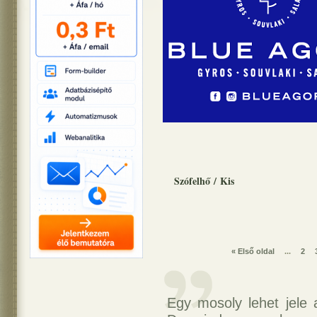
Szófelhő
/
Kis
« Első oldal
...
2
Egy mosoly lehet jele 