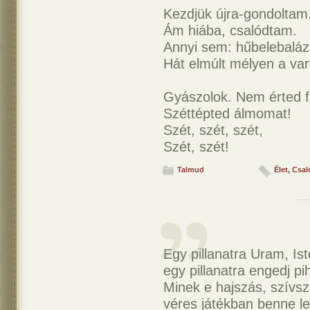
Kezdjük újra-gondoltam
Ám hiába, csalódtam.
Annyi sem: hűbelebaláz
Hát elmúlt mélyen a var
Gyászolok. Nem érted 
Széttépted álmomat!
Szét, szét, szét,
Szét, szét!
Talmud
Élet
,
Csal
Egy pillanatra Uram, Ist
egy pillanatra engedj p
Minek e hajszás, szívsz
véres játékban benne 