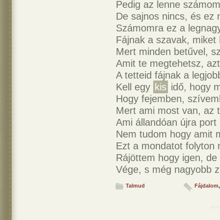
Pedig az lenne számom
De sajnos nincs, és ez 
Számomra ez a legnagy
Fájnak a szavak, miket
Mert minden betűvel, sz
Amit te megtehetsz, azt
A tetteid fájnak a legjo
Kell egy
kis
idő, hogy m
Hogy fejemben, szívemb
Mert ami most van, az ti
Ami állandóan újra port
Nem tudom hogy amit 
Ezt a mondatot folyto
Rájöttem hogy igen, de
Vége, s még nagyobb zűr
Talmud
Fájdalom