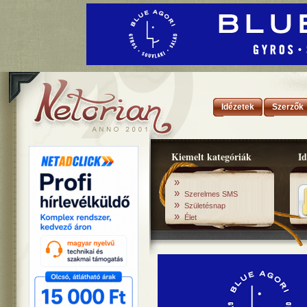
Idézetek
Szerzők
Kiemelt kategóriák
Id
»
»
Szerelmes SMS
»
Születésnap
»
Élet