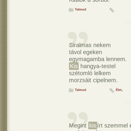
Talmud
Siralmas nekem
távol egeken
egymagamba lennem.
Kis
hangya-testel
szétomló lelkem
morzsáit cipelnem.
Talmud
Élet
,
Megint
kis
írt szemmel 