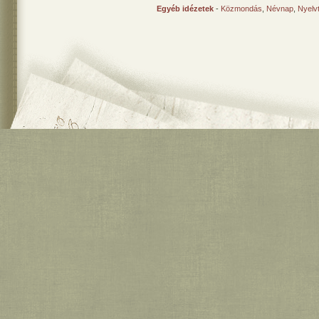
Egyéb idézetek
-
Közmondás
,
Névnap
,
Nyelv