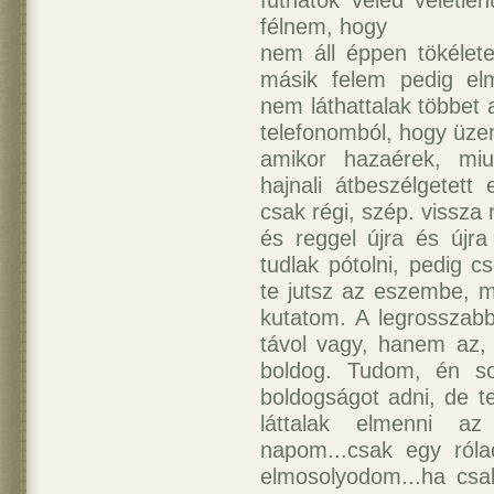
futhatok veled véletle
félnem, hogy
nem áll éppen tökélete
másik felem pedig elm
nem láthattalak többet
telefonomból, hogy üzen
amikor hazaérek, miu
hajnali átbeszélgetett
csak régi, szép. vissz
és reggel újra és újra
tudlak pótolni, pedig 
te jutsz az eszembe, m
kutatom. A legrosszab
távol vagy, hanem az,
boldog. Tudom, én s
boldogságot adni, de t
láttalak elmenni a
napom...csak egy róla
elmosolyodom...ha csa