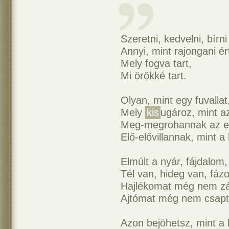
Szeretni, kedvelni, bírn
Annyi, mint rajongani ér
Mely fogva tart,
Mi örökké tart.
Olyan, mint egy fuvallat
Mely
kis
ugároz, mint az 
Meg-megrohannak az e
Elő-elővillannak, mint a 
Elmúlt a nyár, fájdalom,
Tél van, hideg van, fáz
Hajlékomat még nem zá
Ajtómat még nem csap
Azon bejöhetsz, mint a 