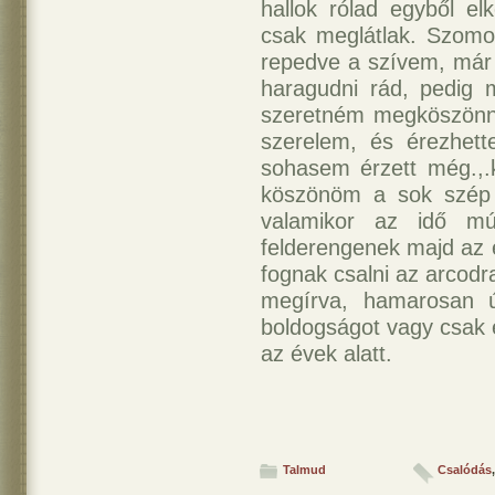
hallok rólad egyből e
csak meglátlak. Szomo
repedve a szívem, már
haragudni rád, pedig 
szeretném megköszönni
szerelem, és érezhett
sohasem érzett még.,.
köszönöm a sok szép 
valamikor az idő mú
felderengenek majd az 
fognak csalni az arcodr
megírva, hamarosan ú
boldogságot vagy csak 
az évek alatt.
Talmud
Csalódás