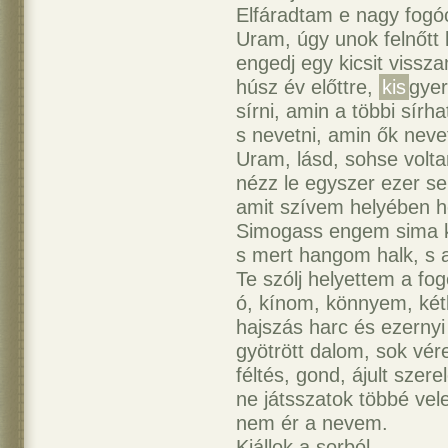
Elfáradtam e nagy fogó
Uram, úgy unok felnőtt l
engedj egy kicsit vissz
húsz év előttre,
kis
gye
sírni, amin a többi sírha
s nevetni, amin ők neve
Uram, lásd, sohse volt
nézz le egyszer ezer s
amit szívem helyében h
Simogass engem sima k
s mert hangom halk, s a
Te szólj helyettem a fo
ó, kínom, könnyem, ké
hajszás harc és ezernyi
gyötrött dalom, sok vér
féltés, gond, ájult szere
ne játsszatok többé vel
nem ér a nevem.
Kiállok a sorból.