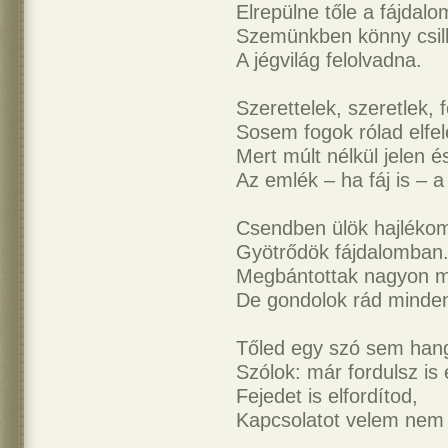
Elrepülne tőle a fájdalo
Szemünkben könny csil
A jégvilág felolvadna.
Szerettelek, szeretlek, f
Sosem fogok rólad elfel
Mert múlt nélkül jelen é
Az emlék – ha fáj is – 
Csendben ülök hajléko
Gyötrődök fájdalomban
Megbántottak nagyon m
De gondolok rád minden
Tőled egy szó sem hang
Szólok: már fordulsz is 
Fejedet is elfordítod,
Kapcsolatot velem nem 