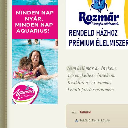
Nem kell már az énekem,
Te sem kellesz énnekem.
Kisiklott az érzelmem,
Lehűlt forró szerelmem.
Talmud
Írta:
Beküldő:
Dombi László