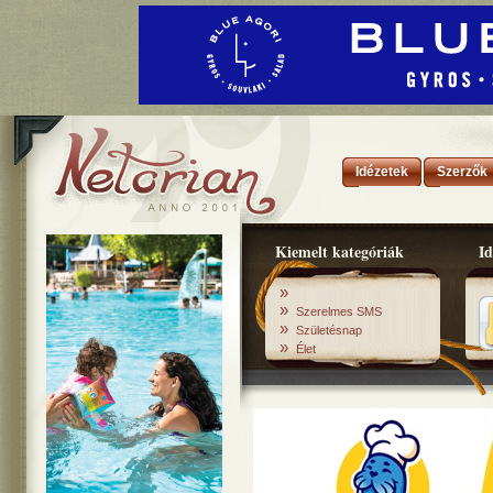
Idézetek
Szerzők
Kiemelt kategóriák
Id
»
»
Szerelmes SMS
»
Születésnap
»
Élet