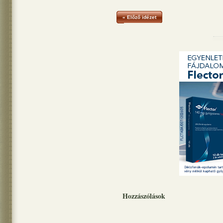
« Előző idézet
Hozzászólások