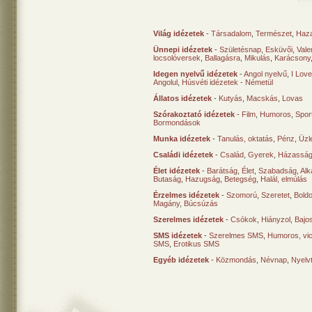
Világ idézetek
-
Társadalom
,
Természet
,
Haz
Ünnepi idézetek
-
Születésnap
,
Esküvői
,
Vale
locsolóversek
,
Ballagásra
,
Mikulás
,
Karácsony
Idegen nyelvű idézetek
-
Angol nyelvű
,
I Lov
Angolul
,
Húsvéti idézetek - Németül
Állatos idézetek
-
Kutyás
,
Macskás
,
Lovas
Szórakoztató idézetek
-
Film
,
Humoros
,
Spor
Bormondások
Munka idézetek
-
Tanulás, oktatás
,
Pénz
,
Üzle
Családi idézetek
-
Család
,
Gyerek
,
Házasság
Élet idézetek
-
Barátság
,
Élet
,
Szabadság
,
Al
Butaság
,
Hazugság
,
Betegség
,
Halál, elmúlás
Érzelmes idézetek
-
Szomorú
,
Szeretet
,
Bold
Magány
,
Búcsúzás
Szerelmes idézetek
-
Csókok
,
Hiányzol
,
Bajo
SMS idézetek
-
Szerelmes SMS
,
Humoros, vi
SMS
,
Erotikus SMS
Egyéb idézetek
-
Közmondás
,
Névnap
,
Nyelv