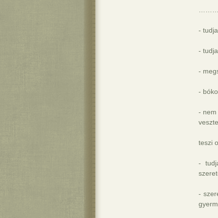
………és
- tudj
- tudj
- megs
- bóko
- nem 
veszt
teszi 
- tud
szere
- szer
gyerm