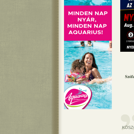
Szóf
KÖSZ