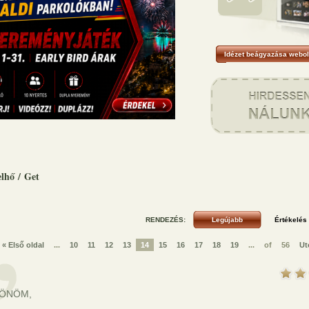
Idézet beágyazása webol
elhő
/
Get
RENDEZÉS:
« Első oldal
...
10
11
12
13
14
15
16
17
18
19
...
of
56
Ut
ÖNÖM,