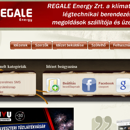
Idézetek
Szerzők
Idézet beküldése
Szófelhő
Felhaszná
elt kategóriák
Idézet beágyazása
zerelmes SMS
Beállítás
Facebook
kezdőlapnak
csoport
zületésnap
let