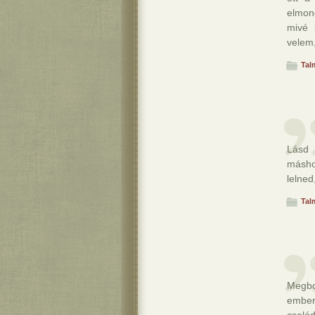
elmon
mivé 
velem,
Tal
Lásd 
másho
lelned
Tal
Megbo
ember