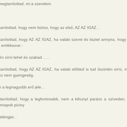
egtanítottad, mi a szerelem.
tanítottad, hogy nem biztos, hogy az első, AZ AZ IGAZ…
anítottad, hogy AZ AZ IGAZ, ha valaki szeret és tisztel annyira, hogy 
a emlékezve -
tén sírni lehet és szabad……
anítottad, hogy AZ AZ IGAZ, ha valaki előtted is tud őszintén sírni, m
ez nem gyengeség,
 a legnagyobb erő jele…
tanítottad, hogy a legfontosabb, nem a kihunyt parázs a szíveden
nnapok piciny
alángjai...