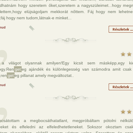
dhatnám hogy szeretem őket,szeretem a nagyszüleimet...hogy me
lettem,hogy elújságoljam mekkorát nőttem. Fáj hogy nem lehetne
fáj hogy nem tudom,látnak-e minket...
mud
a világot olyannak amilyen!Egy kicsit sem másképp,egy ki
gy.Ren
get
eg ajándék és különlegesség van számodra amit csak
,ren
get
eg pillanat amely megváltoztat..
mud
csátottam a megbocsáthatatlant, megpróbáltam pótolni nélkülö
eket és elfeledni az elfeledhetetleneket. Sokszor okoztam csa