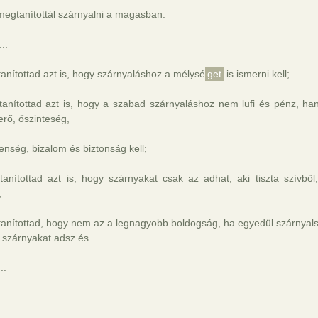
egtanítottál szárnyalni a magasban.
...
anítottad azt is, hogy szárnyaláshoz a mélysé
get
is ismerni kell;
tanítottad azt is, hogy a szabad szárnyaláshoz nem lufi és pénz, han
 erő, őszinteség,
enség, bizalom és biztonság kell;
anítottad azt is, hogy szárnyakat csak az adhat, aki tiszta szívből
;
tanítottad, hogy nem az a legnagyobb boldogság, ha egyedül szárnyal
 szárnyakat adsz és
..