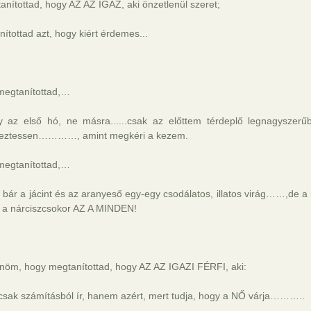
anítottad, hogy AZ AZ IGAZ, aki önzetlenül szeret;
ítottad azt, hogy kiért érdemes...
megtanítottad,…
y az első hó, ne másra......csak az előttem térdeplő legnagyszerűb
eztessen…………, amint megkéri a kezem.
megtanítottad,…
 bár a jácint és az aranyeső egy-egy csodálatos, illatos virág……,de a
, a nárciszcsokor AZ A MINDEN!
nöm, hogy megtanítottad, hogy AZ AZ IGAZI FÉRFI, aki:
csak számításból ír, hanem azért, mert tudja, hogy a NŐ várja………..