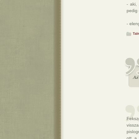
- aki
pedig 
- ele
Tal
Feksz
vissz
pislo
ott a