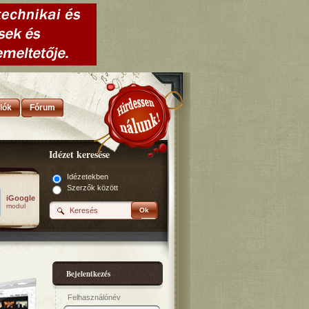
lók
Fórum
Idézet keresése
Idézetekben
Szerzők között
iGoogle
modul
Ok
Bejelentkezés
Felhasználónév