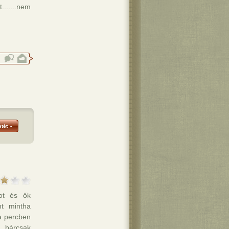
......nem
tét »
got és ők
nt mintha
a percben
, bárcsak