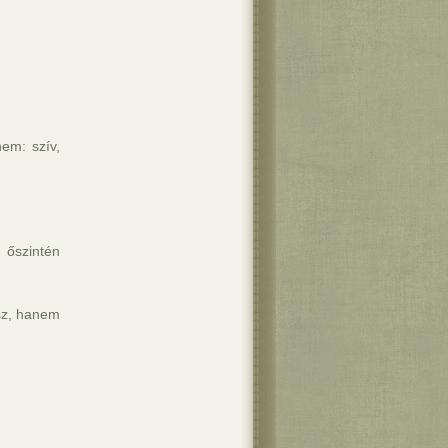
em: szív,
, őszintén
sz, hanem