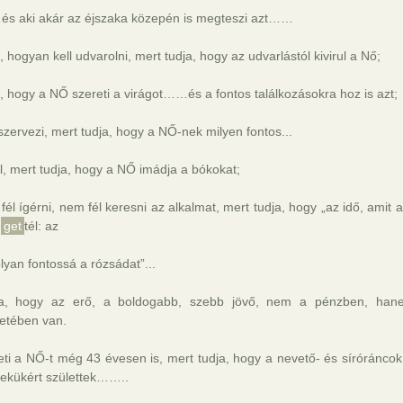
 aki akár az éjszaka közepén is megteszi azt……
a, hogyan kell udvarolni, mert tudja, hogy az udvarlástól kivirul a Nő;
a, hogy a NŐ szereti a virágot……és a fontos találkozásokra hoz is azt;
zervezi, mert tudja, hogy a NŐ-nek milyen fontos...
l, mert tudja, hogy a NŐ imádja a bókokat;
fél ígérni, nem fél keresni az alkalmat, mert tudja, hogy „az idő, amit 
e
get
tél: az
olyan fontossá a rózsádat”...
ja, hogy az erő, a boldogabb, szebb jövő, nem a pénzben, ha
tetében van.
eti a NŐ-t még 43 évesen is, mert tudja, hogy a nevető- és síróráncok
ekükért születtek……..