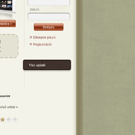
Jelszó
dalára »
»
Elfelejtett jelszó
»
Regisztráció
Vicc ajánló
olsó oldal »