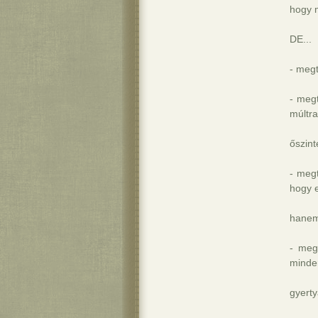
hogy m
DE...
- meg
- megt
múltr
őszin
- megt
hogy 
hanem
- meg
minde
gyerty