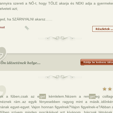
, annyira szereti a NŐ-t, hogy TŐLE akarja és NEKI adja a gyermeket.
elveteti azt;
nged, ha SZÁRNYALNI akarsz……
mud
Küldje be kedvenc idéze
ek a fűben,csak az e
get
kémlelem.Nézem a ren
get
eg csilla
anéznek rám..az egyik fényesebben ragyog mint a másik..időnké
gnának egyet-egyet. Vajon honnan figyelnek?Vajon figyelnek-e?Abban 
 fűben..szívem minden porcikájával azt kívánom, bárcsak látnának