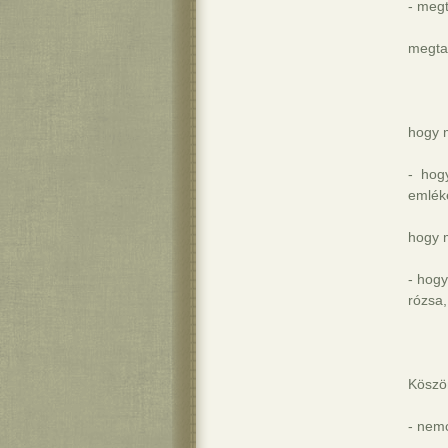
- megt
megtan
hogy 
- hog
emlék
hogy 
- hogy
rózsa
Köszö
- nem