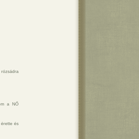
a rózsádra
nem a NŐ
 érette és