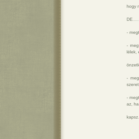
hogy m
DE.....
- megt
- meg
lélek,
önzetl
- megt
szeret
- meg
az, ha
kapsz.