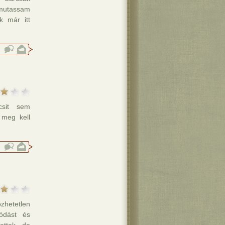
gmutassam
k már itt
csit sem
 meg kell
zhetetlen
lódást és