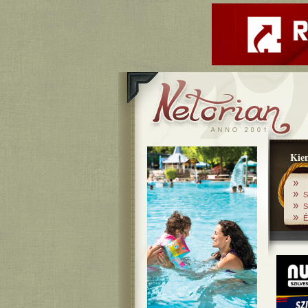
Kiem
»
»
S
»
S
»
É