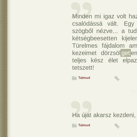
Minden mi igaz volt ha
csalódássá vált. Egy t
szögből nézve... a tu
kétségbeesetten kijel
Türelmes fájdalom am
kezeimet dörzsöl
get
em
teljes kész élet elp
tetszett!
Talmud
Ha újat akarsz kezdeni, 
Talmud