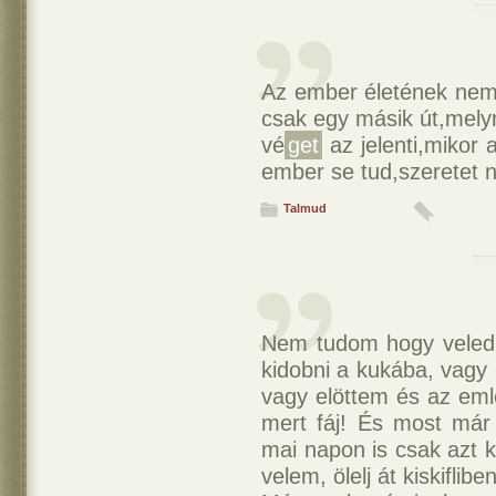
Az ember életének nem a
csak egy másik út,mely
vé
get
az jelenti,mikor 
ember se tud,szeretet né
Talmud
Nem tudom hogy veled m
kidobni a kukába, vagy e
vagy elöttem és az em
mert fáj! És most már 
mai napon is csak azt k
velem, ölelj át kiskifliben