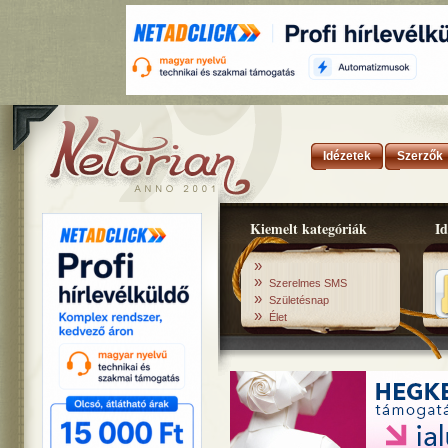
Idézetek
Szerzők
Kiemelt kategóriák
Id
»
»
Szerelmes SMS
»
Születésnap
»
Élet