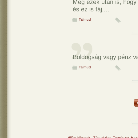
Még ezek után is, hogy 
és ez is fáj....
Talmud
Boldogság vagy pénz v
Talmud
Világ idézetek
-
Társadalom
,
Természet
,
Haz