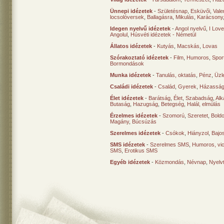
Ünnepi idézetek
-
Születésnap
,
Esküvői
,
Vale
locsolóversek
,
Ballagásra
,
Mikulás
,
Karácsony
Idegen nyelvű idézetek
-
Angol nyelvű
,
I Lov
Angolul
,
Húsvéti idézetek - Németül
Állatos idézetek
-
Kutyás
,
Macskás
,
Lovas
Szórakoztató idézetek
-
Film
,
Humoros
,
Spor
Bormondások
Munka idézetek
-
Tanulás, oktatás
,
Pénz
,
Üzle
Családi idézetek
-
Család
,
Gyerek
,
Házasság
Élet idézetek
-
Barátság
,
Élet
,
Szabadság
,
Al
Butaság
,
Hazugság
,
Betegség
,
Halál, elmúlás
Érzelmes idézetek
-
Szomorú
,
Szeretet
,
Bold
Magány
,
Búcsúzás
Szerelmes idézetek
-
Csókok
,
Hiányzol
,
Bajo
SMS idézetek
-
Szerelmes SMS
,
Humoros, vi
SMS
,
Erotikus SMS
Egyéb idézetek
-
Közmondás
,
Névnap
,
Nyelv