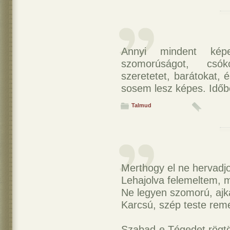
Annyi mindent kép
szomorúságot, csóko
szeretetet, barátokat, 
sosem lesz képes. Időbe
Talmud
Merthogy el ne hervad
Lehajolva felemeltem, 
Ne legyen szomorú, ajk
Karcsú, szép teste rem
Szabad-e Tégedet rögt