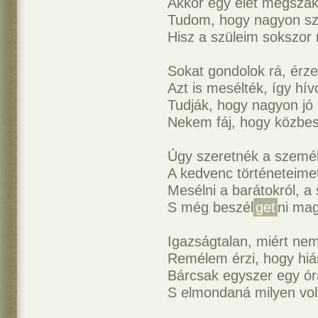
Akkor egy élet megszak
Tudom, hogy nagyon sz
Hisz a szüleim sokszo
Sokat gondolok rá, érz
Azt is mesélték, így hív
Tudják, hogy nagyon jó 
Nekem fáj, hogy közbesz
Úgy szeretnék a szemé
A kedvenc történeteime
Mesélni a barátokról, a
S még beszél
get
ni mag
Igazságtalan, miért ne
Remélem érzi, hogy hiá
Bárcsak egyszer egy ór
S elmondaná milyen volt