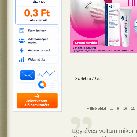
Szófelhő
/
Get
« Első oldal
...
9
10
11
Egy éves voltam mikor 