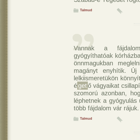
Talmud
Vannak a fájdalom
gyógyíthatóak kórházba
önnmagukban meglelni
magányt enyhítik. Új
lelkiismeretükön könny
é
get
ő vágyaikat csilla
szomorú azonban, hog
léphetnek a gyógyulás ú
több fájdalom vár rájuk.
Talmud