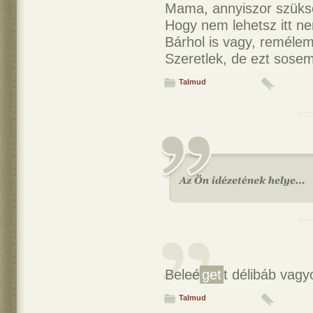
Mama, annyiszor szüks
Hogy nem lehetsz itt ne
Bárhol is vagy, reméle
Szeretlek, de ezt sose
Talmud
Beleé
get
t délibáb vagy
Talmud