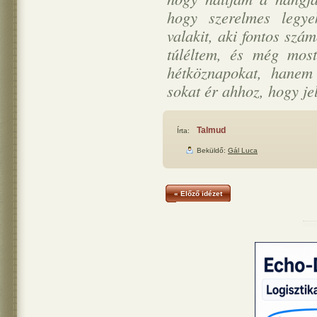
hogy szerelmes legye
valakit, aki fontos szá
túléltem, és még mos
hétköznapokat, hanem
sokat ér ahhoz, hogy je
Talmud
Írta:
Beküldő:
Gál Luca
« Előző idézet