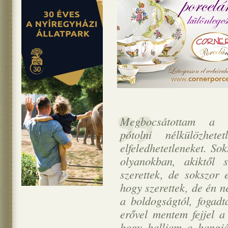
Megbocsátottam a m
pótolni nélkülözhet
elfeledhetetleneket. S
olyanokban, akiktől 
szerettek, de sokszor e
hogy szerettek, de én 
a boldogságtól, fogadt
erővel mentem fejjel a
hogy halljam a hangjá