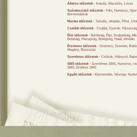
Állatos idézetek
-
Kutyás
,
Macskás
,
Lovas
Szórakoztató idézetek
-
Film
,
Humoros
,
Spor
Bormondások
Munka idézetek
-
Tanulás, oktatás
,
Pénz
,
Üzle
Családi idézetek
-
Család
,
Gyerek
,
Házasság
Élet idézetek
-
Barátság
,
Élet
,
Szabadság
,
Al
Butaság
,
Hazugság
,
Betegség
,
Halál, elmúlás
Érzelmes idézetek
-
Szomorú
,
Szeretet
,
Bold
Magány
,
Búcsúzás
Szerelmes idézetek
-
Csókok
,
Hiányzol
,
Bajo
SMS idézetek
-
Szerelmes SMS
,
Humoros, vi
SMS
,
Erotikus SMS
Egyéb idézetek
-
Közmondás
,
Névnap
,
Nyelv