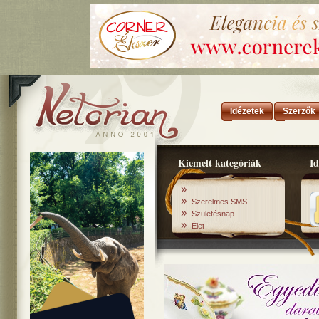
Idézetek
Szerzők
Kiemelt kategóriák
Id
»
»
Szerelmes SMS
»
Születésnap
»
Élet