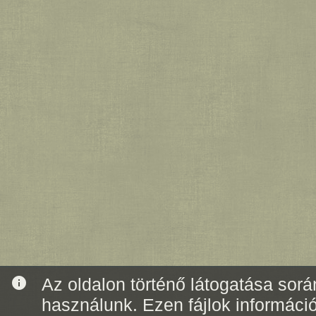
info
Az oldalon történő látogatása során
használunk. Ezen fájlok informáci