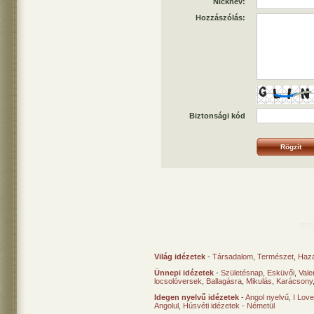
Nicknév:
Hozzászólás:
Biztonsági kód
Világ idézetek
-
Társadalom
,
Természet
,
Haz
Ünnepi idézetek
-
Születésnap
,
Esküvői
,
Vale
locsolóversek
,
Ballagásra
,
Mikulás
,
Karácsony
Idegen nyelvű idézetek
-
Angol nyelvű
,
I Lov
Angolul
,
Húsvéti idézetek - Németül