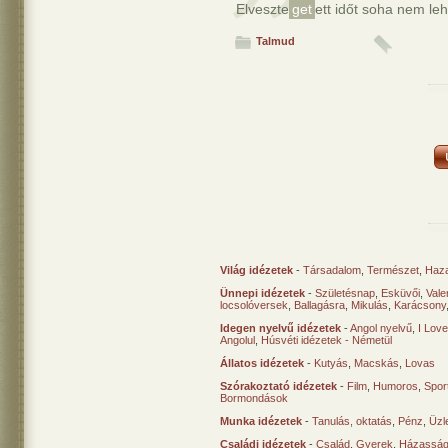
Elveszte
get
ett időt soha nem leh
Talmud
Világ idézetek
-
Társadalom
,
Természet
,
Haz
Ünnepi idézetek
-
Születésnap
,
Esküvői
,
Vale
locsolóversek
,
Ballagásra
,
Mikulás
,
Karácsony
Idegen nyelvű idézetek
-
Angol nyelvű
,
I Lov
Angolul
,
Húsvéti idézetek - Németül
Állatos idézetek
-
Kutyás
,
Macskás
,
Lovas
Szórakoztató idézetek
-
Film
,
Humoros
,
Spor
Bormondások
Munka idézetek
-
Tanulás, oktatás
,
Pénz
,
Üzle
Családi idézetek
-
Család
,
Gyerek
,
Házasság