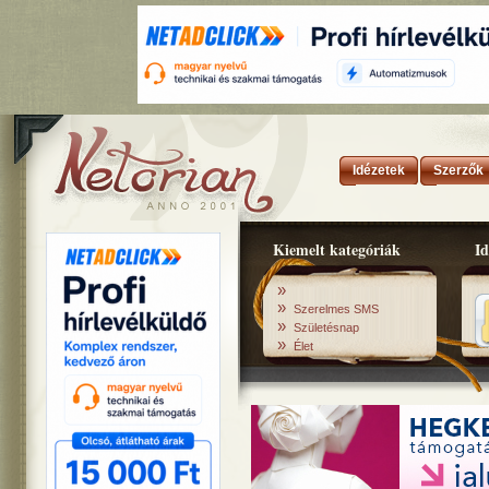
Idézetek
Szerzők
Kiemelt kategóriák
Id
»
»
Szerelmes SMS
»
Születésnap
»
Élet