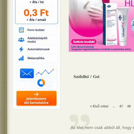
Szófelhő
/
Get
« Első oldal
...
47
48
Az élet nem csak abból áll, hogy