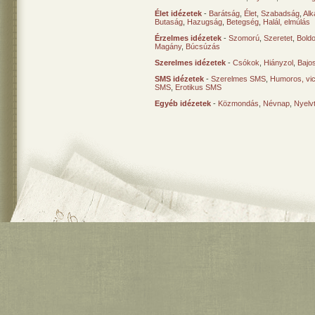
Élet idézetek
-
Barátság
,
Élet
,
Szabadság
,
Al
Butaság
,
Hazugság
,
Betegség
,
Halál, elmúlás
Érzelmes idézetek
-
Szomorú
,
Szeretet
,
Bold
Magány
,
Búcsúzás
Szerelmes idézetek
-
Csókok
,
Hiányzol
,
Bajo
SMS idézetek
-
Szerelmes SMS
,
Humoros, vi
SMS
,
Erotikus SMS
Egyéb idézetek
-
Közmondás
,
Névnap
,
Nyelv