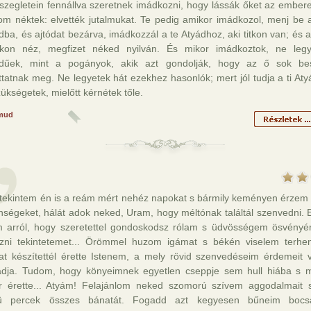
szegletein fennállva szeretnek imádkozni, hogy lássák őket az ember
m néktek: elvették jutalmukat. Te pedig amikor imádkozol, menj be a
ba, és ajtódat bezárva, imádkozzál a te Atyádhoz, aki titkon van; és a
itkon néz, megfizet néked nyilván. És mikor imádkoztok, ne leg
dűek, mint a pogányok, akik azt gondolják, hogy az ő sok bes
ttatnak meg. Ne legyetek hát ezekhez hasonlók; mert jól tudja a ti Aty
ükségetek, mielőtt kérnétek tőle.
mud
y tekintem én is a reám mért nehéz napokat s bármily keményen érzem
nségeket, hálát adok neked, Uram, hogy méltónak találtál szenvedni. E
 arról, hogy szeretettel gondoskodsz rólam s üdvösségem ösvényé
ozni tekintetemet... Örömmel huzom igámat s békén viselem terhe
mat készítettél érette Istenem, a mely rövid szenvedéseim érdemeit v
ladja. Tudom, hogy könyeimnek egyetlen cseppje sem hull hiába s m
r érette... Atyám! Felajánlom neked szomorú szívem aggodalmait s
ü percek összes bánatát. Fogadd azt kegyesen bűneim bocsá