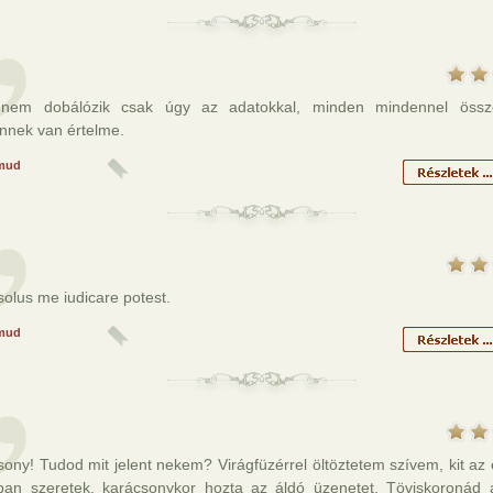
 nem dobálózik csak úgy az adatokkal, minden mindennel össz
nnek van értelme.
mud
olus me iudicare potest.
mud
ony! Tudod mit jelent nekem? Virágfüzérrel öltöztetem szívem, kit az
bban szeretek, karácsonykor hozta az áldó üzenetet. Töviskoronád 