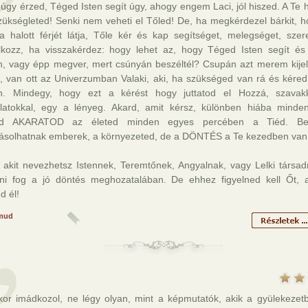
úgy érzed, Téged Isten segít úgy, ahogy engem Laci, jól hiszed. A Te h
szükségleted! Senki nem veheti el Tőled! De, ha megkérdezel bárkit, h
a halott férjét látja, Tőle kér és kap segítséget, melegséget, szere
lkozz, ha visszakérdez: hogy lehet az, hogy Téged Isten segít és
n, vagy épp megver, mert csúnyán beszéltél? Csupán azt merem kijel
, van ott az Univerzumban Valaki, aki, ha szükséged van rá és kéred,
n. Mindegy, hogy ezt a kérést hogy juttatod el Hozzá, szavak
latokkal, egy a lényeg. Akard, amit kérsz, különben hiába minde
ad AKARATOD az életed minden egyes percében a Tiéd. Befo
yásolhatnak emberek, a környezeted, de a DÖNTÉS a Te kezedben van
, akit nevezhetsz Istennek, Teremtőnek, Angyalnak, vagy Lelki társad
eni fog a jó döntés meghozatalában. De ehhez figyelned kell Őt, a
d él!
mud
kor imádkozol, ne légy olyan, mint a képmutatók, akik a gyülekezet