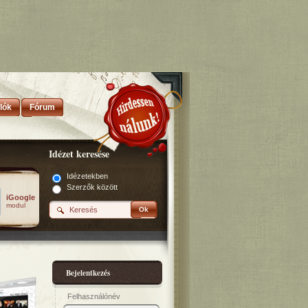
lók
Fórum
Idézet keresése
Idézetekben
Szerzők között
iGoogle
modul
Ok
Bejelentkezés
Felhasználónév