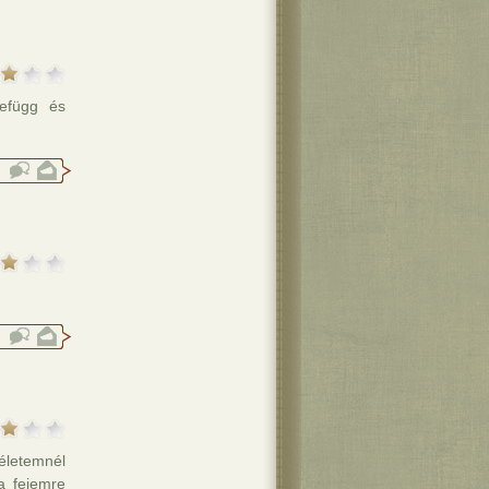
efügg és
 életemnél
a fejemre