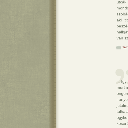
utcák 
mondo
szobád
aki t
beszé
hallga
van sz
Tal
... Ig
mért i
engem
irány
jutal
tulha
egyko
keser