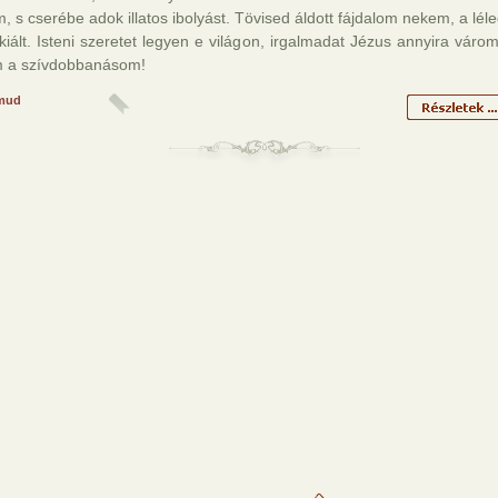
, s cserébe adok illatos ibolyást. Tövised áldott fájdalom nekem, a lél
kiált. Isteni szeretet legyen e világon, irgalmadat Jézus annyira váro
 a szívdobbanásom!
mud