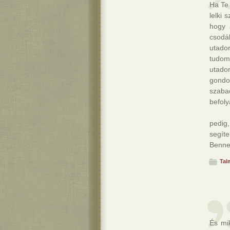
Ha Te 
lelki 
hogy 
csodá
utado
tudom
utado
gondo
szab
befol
pedig
segít
Benne
Tal
És mi