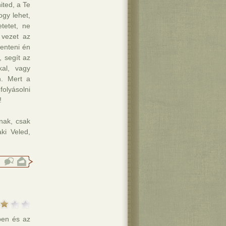
ited, a Te
ogy lehet,
tetet, ne
 vezet az
enteni én
 segít az
kal, vagy
n. Mert a
lyásolni
!
nak, csak
ki Veled,
ben és az