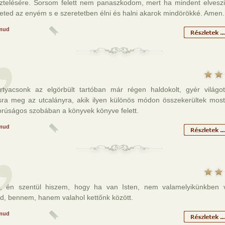
ztelésére. Sorsom felett nem panaszkodom, mert ha mindent elveszit
eted az enyém s e szeretetben élni és halni akarok mindörökké. Amen.
mud
rtyacsonk az elgörbült tartóban már régen haldokolt, gyér világo
osra meg az utcalányra, akik ilyen különös módon összekerültek mos
rúságos szobában a könyvek könyve felett.
mud
, én szentül hiszem, hogy ha van Isten, nem valamelyikünkben
d, bennem, hanem valahol kettőnk között.
mud