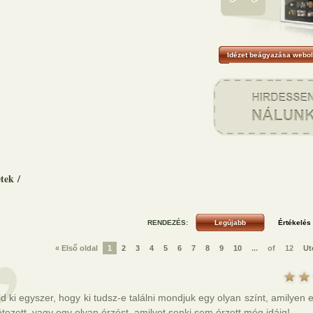
Idézet beágyazása webol
etek
/
RENDEZÉS:
« Első oldal
1
2
3
4
5
6
7
8
9
10
...
of
12
Ut
d ki egyszer, hogy ki tudsz-e találni mondjuk egy olyan színt, amilyen
tezett, vagy egy olyan érzést, amilyet senki sem érzett még idáig!