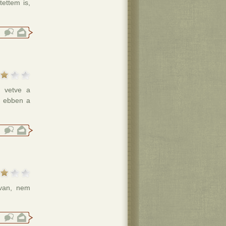
ettem is,
t vetve a
t ebben a
 van, nem