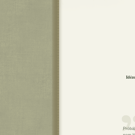
Idéz
Próbál
nem lé