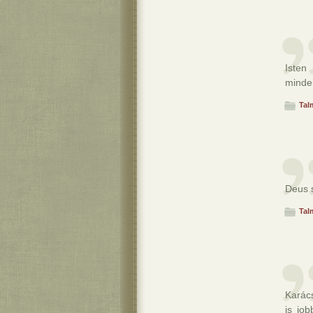
Isten
minde
Tal
Deus s
Tal
Karács
is jo