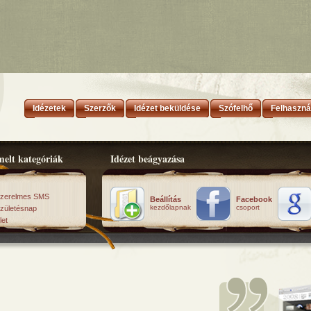
Idézetek
Szerzők
Idézet beküldése
Szófelhő
Felhaszná
elt kategóriák
Idézet beágyazása
zerelmes SMS
Beállítás
Facebook
kezdőlapnak
csoport
zületésnap
let