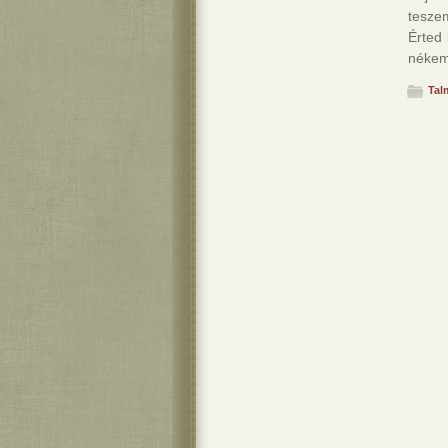
teszem
Érted 
nékem
Tal