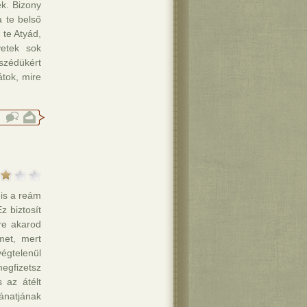
ek. Bizony
 te belső
 te Atyád,
yetek sok
zédükért
átok, mire
 is a reám
z biztosít
re akarod
met, mert
égtelenül
egfizetsz
 az átélt
natjának