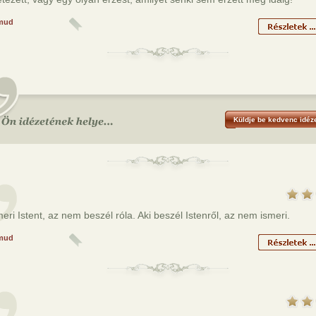
mud
Küldje be kedvenc idéze
meri Istent, az nem beszél róla. Aki beszél Istenről, az nem ismeri.
mud