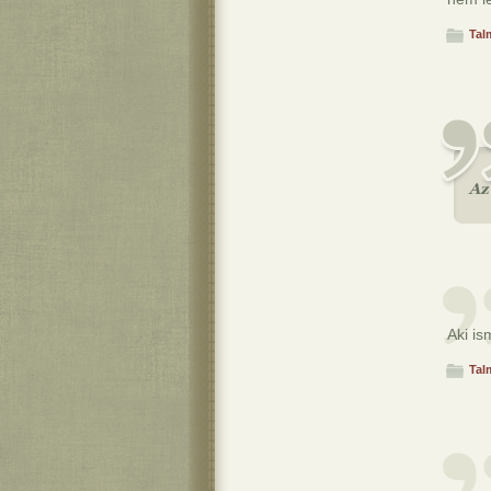
Tal
Aki is
Tal