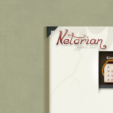
Kiem
»
»
S
»
S
»
É