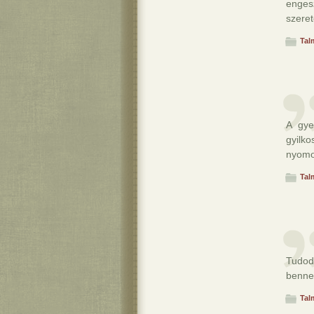
enges
szeret
Tal
A gye
gyilk
nyomo
Tal
Tudod
benne
Tal