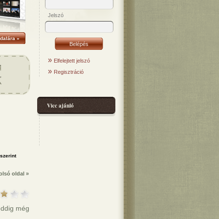
Jelszó
dalára »
»
Elfelejtett jelszó
»
Regisztráció
Vicc ajánló
olsó oldal »
 eddig még