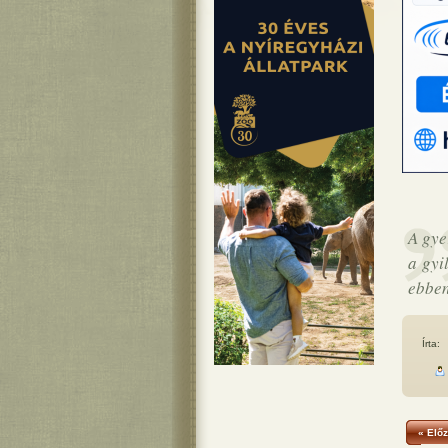
A gye
a gyi
ebben
Írta:
« Előz