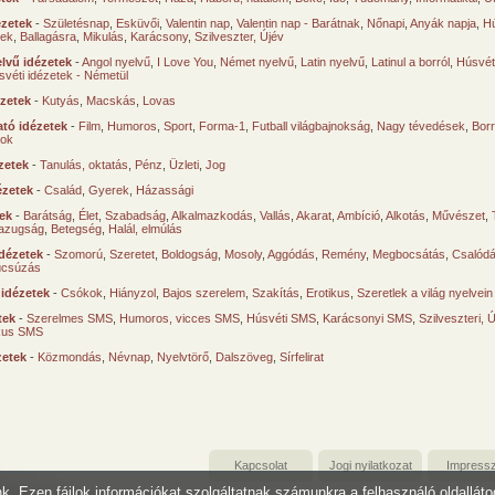
ézetek
-
Születésnap
,
Esküvői
,
Valentin nap
,
Valentin nap - Barátnak
,
Nőnapi
,
Anyák napja
,
Hú
sek
,
Ballagásra
,
Mikulás
,
Karácsony
,
Szilveszter, Újév
lvű idézetek
-
Angol nyelvű
,
I Love You
,
Német nyelvű
,
Latin nyelvű
,
Latinul a borról
,
Húsvéti
svéti idézetek - Németül
ézetek
-
Kutyás
,
Macskás
,
Lovas
tó idézetek
-
Film
,
Humoros
,
Sport
,
Forma-1
,
Futball világbajnokság
,
Nagy tévedések
,
Borr
ok
zetek
-
Tanulás, oktatás
,
Pénz
,
Üzleti
,
Jog
ézetek
-
Család
,
Gyerek
,
Házassági
tek
-
Barátság
,
Élet
,
Szabadság
,
Alkalmazkodás
,
Vallás
,
Akarat
,
Ambíció
,
Alkotás
,
Művészet
,
azugság
,
Betegség
,
Halál, elmúlás
dézetek
-
Szomorú
,
Szeretet
,
Boldogság
,
Mosoly
,
Aggódás
,
Remény
,
Megbocsátás
,
Csalód
úcsúzás
 idézetek
-
Csókok
,
Hiányzol
,
Bajos szerelem
,
Szakítás
,
Erotikus
,
Szeretlek a világ nyelvein
tek
-
Szerelmes SMS
,
Humoros, vicces SMS
,
Húsvéti SMS
,
Karácsonyi SMS
,
Szilveszteri, 
ikus SMS
zetek
-
Közmondás
,
Névnap
,
Nyelvtörő
,
Dalszöveg
,
Sírfelirat
Kapcsolat
Jogi nyilatkozat
Impress
unk. Ezen fájlok információkat szolgáltatnak számunkra a felhasználó oldallát