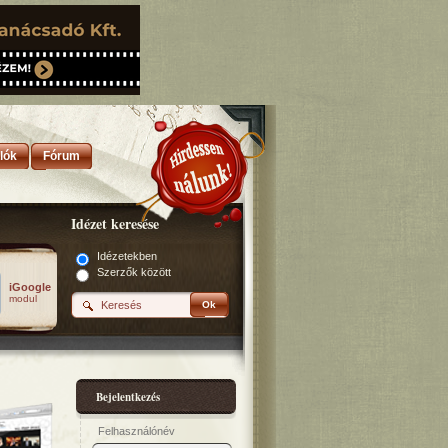
lók
Fórum
Idézet keresése
Idézetekben
Szerzők között
iGoogle
modul
Ok
Bejelentkezés
Felhasználónév