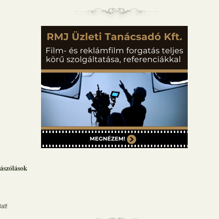
ászólások
at!