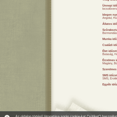
Ünnepi id
locsolóver
Idegen nye
Angolul
,
Hú
Állatos id
Szórakozta
Bormondás
Munka idé
Családi id
Élet idéze
Butaság
,
H
Érzelmes i
Magány
,
B
Szerelmes
SMS idéze
SMS
,
Erot
Egyéb idé
Az oldalon történő látogatása során cookie-kat (“sütiket”) használ