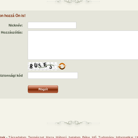
on hozzá Ön is!
Nicknév:
Hozzászólás:
iztonsági kód
etek
-
Társadalom
,
Természet
,
Haza
,
Háború, hatalom
,
Béke
,
Idő
,
Tudomány
,
Informatikai
,
U