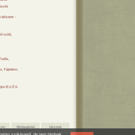
svéti
 idézetek -
ól szóló
,
Tudás
,
ás
,
Fájdalom
,
Újévi B.U.É.K.
zum
Médiaajánlat
Idézetek
ogatási szokásairól, de nem tárolnak