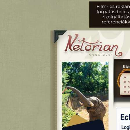
Kiem
»
»
S
»
S
»
É