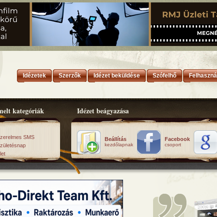
Idézetek
Szerzők
Idézet beküldése
Szófelhő
Felhaszná
elt kategóriák
Idézet beágyazása
zerelmes SMS
Beállítás
Facebook
kezdőlapnak
csoport
zületésnap
let