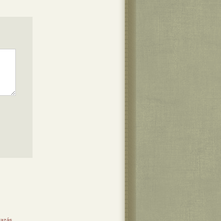
tazás