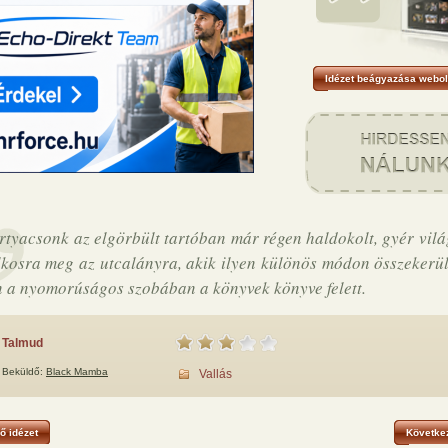
Idézet beágyazása webol
rtyacsonk az elgörbült tartóban már régen haldokolt, gyér vilá
lkosra meg az utcalányra, akik ilyen különös módon összekerü
 a nyomorúságos szobában a könyvek könyve felett.
Talmud
Beküldő:
Black Mamba
Vallás
ő idézet
Következ