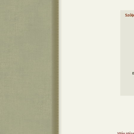
Szólj
B
Világ idéz