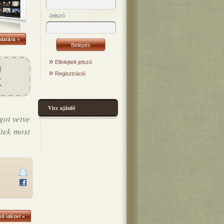
Jelszó
dalára »
»
Elfelejtett jelszó
»
Regisztráció
Vicc ajánló
got vetve
ltek most
ő idézet »