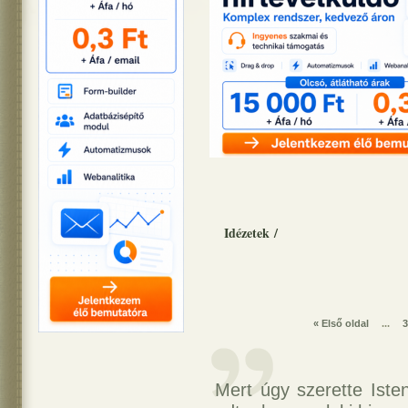
Idézetek
/
« Első oldal
...
3
Mert úgy szerette Isten