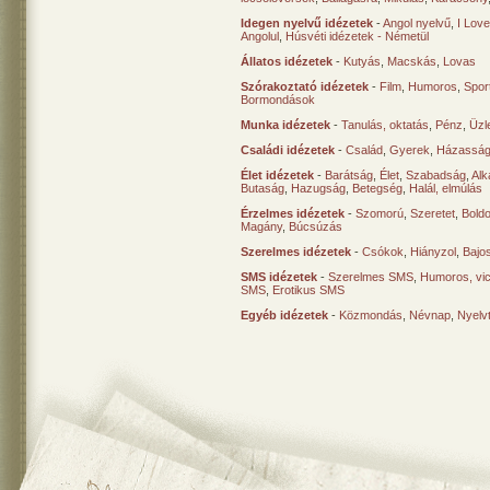
Idegen nyelvű idézetek
-
Angol nyelvű
,
I Lov
Angolul
,
Húsvéti idézetek - Németül
Állatos idézetek
-
Kutyás
,
Macskás
,
Lovas
Szórakoztató idézetek
-
Film
,
Humoros
,
Spor
Bormondások
Munka idézetek
-
Tanulás, oktatás
,
Pénz
,
Üzle
Családi idézetek
-
Család
,
Gyerek
,
Házasság
Élet idézetek
-
Barátság
,
Élet
,
Szabadság
,
Al
Butaság
,
Hazugság
,
Betegség
,
Halál, elmúlás
Érzelmes idézetek
-
Szomorú
,
Szeretet
,
Bold
Magány
,
Búcsúzás
Szerelmes idézetek
-
Csókok
,
Hiányzol
,
Bajo
SMS idézetek
-
Szerelmes SMS
,
Humoros, vi
SMS
,
Erotikus SMS
Egyéb idézetek
-
Közmondás
,
Névnap
,
Nyelv