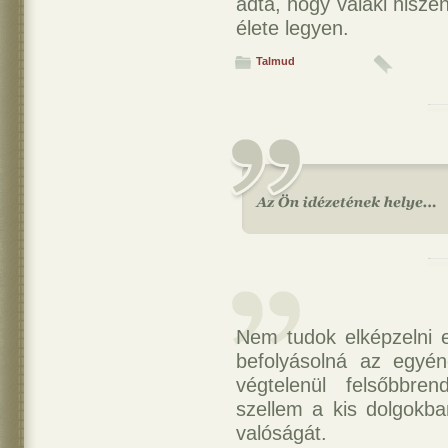
adta, hogy valaki hisz
élete legyen.
Talmud
Nem tudok elképzelni e
befolyásolná az egyén
végtelenül felsőbbre
szellem a kis dolgokb
valóságát.