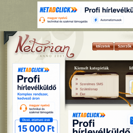
Idézetek
Szerzők
Kiemelt kategóriák
Id
»
»
Szerelmes SMS
»
Születésnap
»
Élet