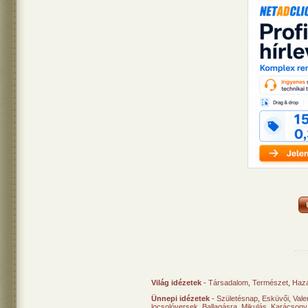
Világ idézetek
-
Társadalom
,
Természet
,
Haz
Ünnepi idézetek
-
Születésnap
,
Esküvői
,
Vale
locsolóversek
,
Ballagásra
,
Mikulás
,
Karácsony