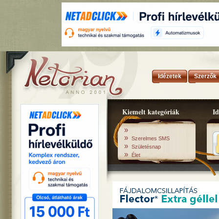
Idézetek
Szerzők
Kiemelt kategóriák
Id
»
»
Szerelmes SMS
»
Születésnap
»
Élet