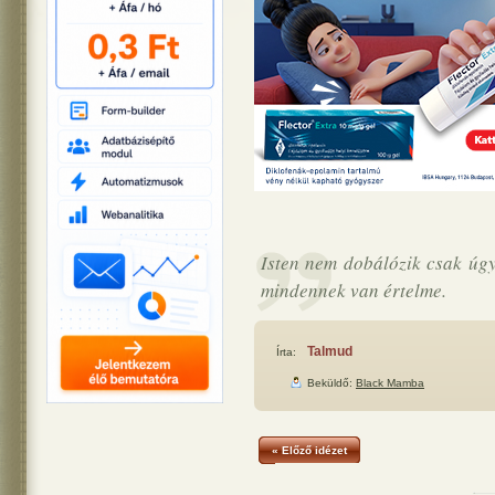
Isten nem dobálózik csak úg
mindennek van értelme.
Talmud
Írta:
Beküldő:
Black Mamba
« Előző idézet