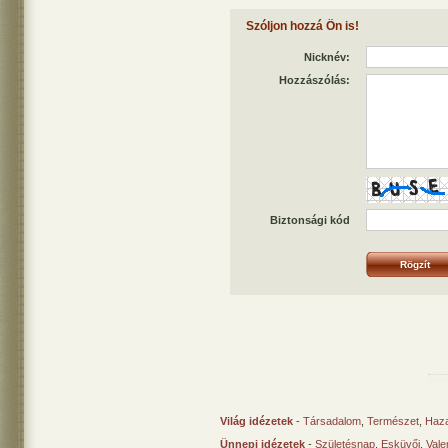
Szóljon hozzá Ön is!
Nicknév:
Hozzászólás:
Biztonsági kód
Világ idézetek
-
Társadalom
,
Természet
,
Haz
Ünnepi idézetek
-
Születésnap
,
Esküvői
,
Vale