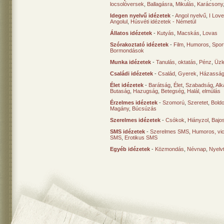
locsolóversek
,
Ballagásra
,
Mikulás
,
Karácsony
Idegen nyelvű idézetek
-
Angol nyelvű
,
I Lov
Angolul
,
Húsvéti idézetek - Németül
Állatos idézetek
-
Kutyás
,
Macskás
,
Lovas
Szórakoztató idézetek
-
Film
,
Humoros
,
Spor
Bormondások
Munka idézetek
-
Tanulás, oktatás
,
Pénz
,
Üzle
Családi idézetek
-
Család
,
Gyerek
,
Házasság
Élet idézetek
-
Barátság
,
Élet
,
Szabadság
,
Al
Butaság
,
Hazugság
,
Betegség
,
Halál, elmúlás
Érzelmes idézetek
-
Szomorú
,
Szeretet
,
Bold
Magány
,
Búcsúzás
Szerelmes idézetek
-
Csókok
,
Hiányzol
,
Bajo
SMS idézetek
-
Szerelmes SMS
,
Humoros, vi
SMS
,
Erotikus SMS
Egyéb idézetek
-
Közmondás
,
Névnap
,
Nyelv