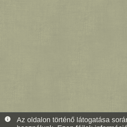
info
Az oldalon történő látogatása során